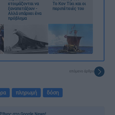
ετοιμάζονται να
Το Κον Τίκι και οι
ξαναπετάξουν -
περιπέτειές του
Αλλά υπάρχει ένα
πρόβλημα
επόμενο άρθρο
ώρα
πληρωμή
δόση
Έθνος στο Google News!