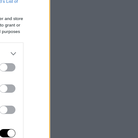
B’s List of
er and store
to grant or
ed purposes