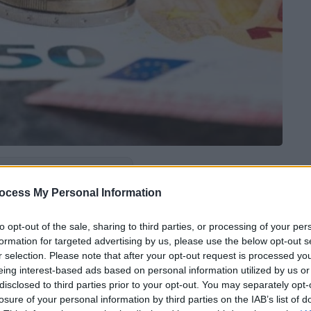
 το ΕΘΝΟΣ στη Google
ocess My Personal Information
σία για την
καταβολή της δεύτερης δόσης
to opt-out of the sale, sharing to third parties, or processing of your per
6
, μιας σημαντικής
οικονομικής ανάσας για
formation for targeted advertising by us, please use the below opt-out s
πό το αυξημένο κόστος ενέργειας τον
r selection. Please note that after your opt-out request is processed y
eing interest-based ads based on personal information utilized by us or
disclosed to third parties prior to your opt-out. You may separately opt-
ισμό, η επόμενη πληρωμή είναι
losure of your personal information by third parties on the IAB’s list of