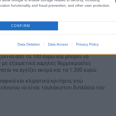
τει:
cation functionality and fraud prevention, and other user protection.
 από 1 Οκτωβρίου 2025 έως 31 Μαρτίου
CONFIRM
ουνίου 2025 έως 31 Μαρτίου 2026.
α που έχουν εκδοθεί έως τις 15 Απριλίου
Data Deletion
Data Access
Privacy Policy
εκινά από τα 100 ευρώ και μπορεί να
ς με εξαιρετικά χαμηλές θερμοκρασίες
αται να αγγίξει ακόμα και τα 1.200 ευρώ.
αφικά και κλιματικά κριτήρια, ενώ
μολογίου να είναι τουλάχιστον διπλάσια του