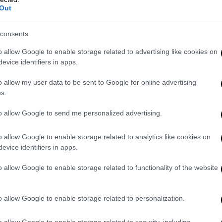
ηρωμή του Μαΐου, το χρονοδιάγραμμα
Out
ένεται να καταβληθεί έως τις 31 Ιουλίου
αλώσεις φυσικού αερίου και τηλεθέρμανσης,
consents
o allow Google to enable storage related to advertising like cookies on
τι
το επίδομα θέρμανσης παραμένει
evice identifiers in apps.
μψηφίζεται με καμία οφειλή προς το
o allow my user data to be sent to Google for online advertising
νολο του ποσού στους λογαριασμούς τους,
s.
αθιστά τη σωστή υποβολή των
ς ΑΑΔΕ επιτακτική ανάγκη για τη θωράκιση
to allow Google to send me personalized advertising.
o allow Google to enable storage related to analytics like cookies on
ά της ενίσχυσης
evice identifiers in apps.
o allow Google to enable storage related to functionality of the website
δο 2025-2026 καλύπτει ένα ευρύ φάσμα
ς ανάγκες κάθε νοικοκυριού. Η ενίσχυση
ς, φυσικό αέριο, ηλεκτρική ενέργεια,
o allow Google to enable storage related to personalization.
o allow Google to enable storage related to security, including