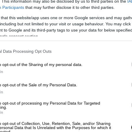
 2026, ωστόσο
η διασφάλιση των χρημάτων
. This information may also be disclosed by us to third parties on the
IA
Participants
that may further disclose it to other third parties.
ες καταχώρησης παραστατικών
.
 that this website/app uses one or more Google services and may gath
including but not limited to your visit or usage behaviour. You may click 
 to Google and its third-party tags to use your data for below specifi
ogle consent section.
Τα «κλειδιά» και οι δυσκολίες για
l Data Processing Opt Outs
o opt-out of the Sharing of my personal data.
In
αίτερα προσεκτικοί, καθώς η πλατφόρμα
o opt-out of the Sale of my Personal Data.
ση στοιχείων και τιμολογίων έως τις 30
In
 να έχει γίνει ο τελικός έλεγχος ώστε τα
to opt-out of processing my Personal Data for Targeted
υν με τις αγορές που πραγματοποιήθηκαν,
ing.
In
ερήσεις ή απορρίψεις κατά την εκκαθάριση
.
o opt-out of Collection, Use, Retention, Sale, and/or Sharing
λής (60%) που δόθηκε πριν τα
ersonal Data that Is Unrelated with the Purposes for which it
lected.