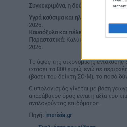
Συγκεκριμένα, η δεύτερη δόση καλύπ
authenti
Υγρά καύσιμα και ηλεκτρισμό:
Αγορές
2026.
Καυσόξυλα και πέλετ:
Αγορές από 1 Ι
Παραστατικά
: Καλύπτονται τιμολόγι
2026.
Το ύψος της οικονομικής ενίσχυσης ξ
φτάσει τα 800 ευρώ, ενώ σε περιοχέ
(βάσει του δείκτη ΣΟ-Μ), το ποσό δύν
Ο υπολογισμός γίνεται με βάση γεωγρ
απαράβατος όρος είναι η αξία του τι
αναλογούντος επιδόματος.
Πηγή:
imerisia.gr