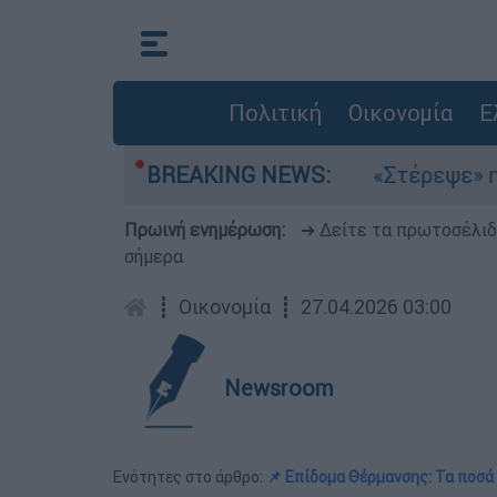
Πολιτική
Οικονομία
Ε
ελτέμια στο Αιγαίο
BREAKING NEWS:
«Στέρεψε» η αγορά απ
Πρωινή ενημέρωση:
➔ Δείτε τα πρωτοσέλι
σήμερα
┋
Οικονομία
┋
27.04.2026 03:00
Newsroom
Ενότητες στο άρθρο:
📌 Επίδομα Θέρμανσης: Τα ποσά