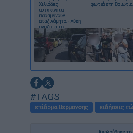
Χιλιάδες
φωτιά στη Βοιωτία
αυτοκίνητα
παραμένουν
αταξινόμητα - Λύση
αναζητά το
υπουργείο
#TAGS
επίδομα θέρμανσης
ειδήσεις τ
Ακολούθησε το 