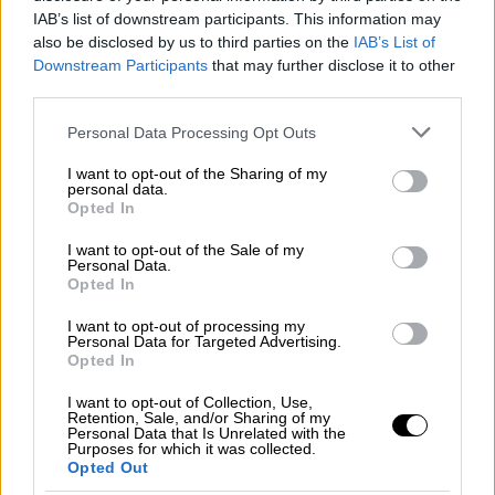
IAB’s list of downstream participants. This information may
also be disclosed by us to third parties on the
IAB’s List of
Οικονομία
|
07.12.2022 03:30
Downstream Participants
that may further disclose it to other
Επίδομα θέρμανσης: Πότε θα πληρωθεί
third parties.
η πρώτη δόση
Please note that this website/app uses one or more Google
Personal Data Processing Opt Outs
services and may gather and store information including but
Συνολικά πάνω από 900.000 αιτήσεις για
not limited to your visit or usage behaviour. You may click to
I want to opt-out of the Sharing of my
το επίδομα θέρμανσης έχουν υποβληθεί
personal data.
grant or deny consent to Google and its third-party tags to
στην πλατφόρμα MyΘέρμανση
Opted In
use your data for below specified purposes in below Google
consent section.
I want to opt-out of the Sale of my
Personal Data.
Opted In
I want to opt-out of processing my
Personal Data for Targeted Advertising.
Opted In
I want to opt-out of Collection, Use,
Retention, Sale, and/or Sharing of my
Personal Data that Is Unrelated with the
Purposes for which it was collected.
Opted Out