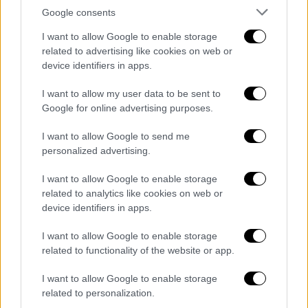
Google consents
I want to allow Google to enable storage
related to advertising like cookies on web or
device identifiers in apps.
Υγεία
|
24.06.2022 09:13
Τέταρτη δόση εμβολίου: Τη Δευτέρα
I want to allow my user data to be sent to
Google for online advertising purposes.
ανοίγει η πλατφόρμα για τους άνω των
30 - Σύγχυση για τα ανεπαρκή
I want to allow Google to send me
επιστημονικά δεδομένα
personalized advertising.
Εφόσον δεν υπάρχουν επαρκή επιστημονικά
I want to allow Google to enable storage
δεδομένα, τότε δεν θα έπρεπε να γίνει και η
related to analytics like cookies on web or
σχετική εισήγηση αυτή τη χρονική περίοδο
device identifiers in apps.
εξηγεί ο κ. Μόσιαλος.
I want to allow Google to enable storage
related to functionality of the website or app.
I want to allow Google to enable storage
related to personalization.