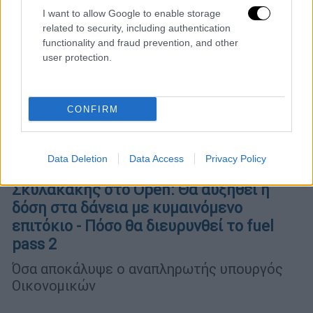
I want to allow Google to enable storage
related to security, including authentication
functionality and fraud prevention, and other
user protection.
CONFIRM
Data Deletion
Data Access
Privacy Policy
Οικονομία
|
16.06.2022 10:42
Σκυλακάκης στο Open: Θα αυξηθεί η
δόση στα δάνεια με κυμαινόμενο
επιτόκιο - Πόσο θα διευρυνθεί το fuel
pass 2
Όσα αποκάλυψε ο αναπληρωτής υπουργός
Οικονομικών