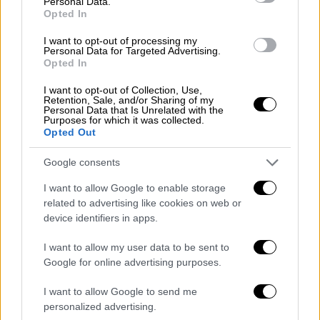
Personal Data.
Opted In
I want to opt-out of processing my
Personal Data for Targeted Advertising.
Opted In
Πολιτική
|
03.01.2026 22:13
I want to opt-out of Collection, Use,
Μητσοτάκης για Μαδούρο: Το τέλος του
Retention, Sale, and/or Sharing of my
Personal Data that Is Unrelated with the
καθεστώτος του προσφέρει νέα ελπίδα
Purposes for which it was collected.
Opted Out
για τη χώρα
«Δεν είναι η κατάλληλη στιγμή για να
Google consents
σχολιάσουμε τη νομιμότητα των
I want to allow Google to enable storage
πρόσφατων ενεργειών»
related to advertising like cookies on web or
device identifiers in apps.
I want to allow my user data to be sent to
Google for online advertising purposes.
I want to allow Google to send me
personalized advertising.