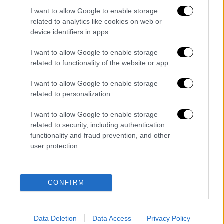
I want to allow Google to enable storage
related to analytics like cookies on web or
device identifiers in apps.
I want to allow Google to enable storage
related to functionality of the website or app.
I want to allow Google to enable storage
related to personalization.
Ελλάδα
|
03.01.2026 22:00
Καστοριά: Στο νοσοκομείο ηλικιωμένος
I want to allow Google to enable storage
κυνηγός μετά από επίθεση
related to security, including authentication
functionality and fraud prevention, and other
αγριογούρουνου
user protection.
Ο άνδρας νοσηλεύεται εκτός κινδύνου
CONFIRM
Data Deletion
Data Access
Privacy Policy