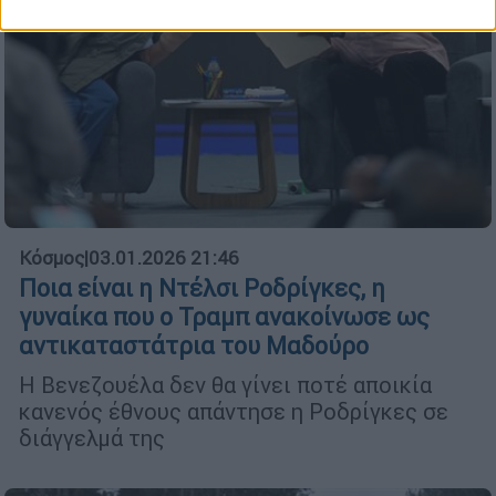
Κόσμος
|
03.01.2026 21:46
Ποια είναι η Ντέλσι Ροδρίγκες, η
γυναίκα που ο Τραμπ ανακοίνωσε ως
αντικαταστάτρια του Μαδούρο
Η Βενεζουέλα δεν θα γίνει ποτέ αποικία
κανενός έθνους απάντησε η Ροδρίγκες σε
διάγγελμά της