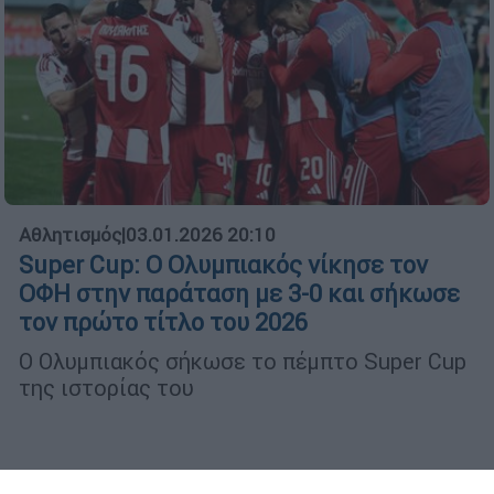
Αθλητισμός
|
03.01.2026 20:10
Super Cup: Ο Ολυμπιακός νίκησε τον
ΟΦΗ στην παράταση με 3-0 και σήκωσε
τον πρώτο τίτλο του 2026
Ο Ολυμπιακός σήκωσε το πέμπτο Super Cup
της ιστορίας του