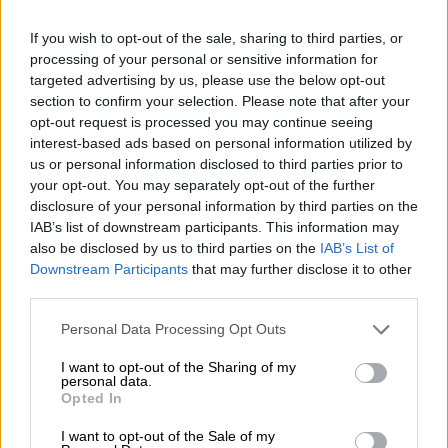
Κόσμος
|
03.01.2026 22:28
If you wish to opt-out of the sale, sharing to third parties, or
Ο Τραμπ στέλνει τον στρατό στη
processing of your personal or sensitive information for
Βενεζουέλα για το πετρέλαιο - Πώς θα
targeted advertising by us, please use the below opt-out
section to confirm your selection. Please note that after your
μοιραστεί ο ορυκτός πλούτος της χώρας
opt-out request is processed you may continue seeing
Τι αποκάλυψε ο Τραμπ για την επόμενη μέρα
interest-based ads based on personal information utilized by
us or personal information disclosed to third parties prior to
στη Βενεζουέλα μετά τη σύλληψη του
your opt-out. You may separately opt-out of the further
Μαδούρο
disclosure of your personal information by third parties on the
IAB’s list of downstream participants. This information may
also be disclosed by us to third parties on the
IAB’s List of
Downstream Participants
that may further disclose it to other
third parties.
Please note that this website/app uses one or more Google
Personal Data Processing Opt Outs
services and may gather and store information including but
not limited to your visit or usage behaviour. You may click to
I want to opt-out of the Sharing of my
personal data.
grant or deny consent to Google and its third-party tags to
Opted In
use your data for below specified purposes in below Google
consent section.
I want to opt-out of the Sale of my