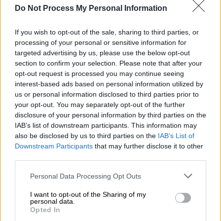
Do Not Process My Personal Information
(EUROKINISSI/ΒΑΣΙΛΗΣ ΠΑΠΑΔΟΠΟΥΛΟΣ)
If you wish to opt-out of the sale, sharing to third parties, or
processing of your personal or sensitive information for
Προσθέστε το ΕΘΝΟΣ στη Google
targeted advertising by us, please use the below opt-out
section to confirm your selection. Please note that after your
«Βόμβα» για τον
ελληνικό τουρισμό
, είναι για
opt-out request is processed you may continue seeing
ακόμη χρονιά οι έλλειψη εργαζομένων
interest-based ads based on personal information utilized by
us or personal information disclosed to third parties prior to
καθώς πολλά ξενοδοχεία θα αργήσουν να
your opt-out. You may separately opt-out of the further
ανοίξουν λόγω έλλειψης προσωπικού, ένα
disclosure of your personal information by third parties on the
σκηνικό που δε φαίνεται να άλλαξε από
IAB’s list of downstream participants. This information may
πέρυσι που οι
ξενοδόχοι
κυνηγούσαν με το
also be disclosed by us to third parties on the
IAB’s List of
Downstream Participants
that may further disclose it to other
τουφέκι
καμαριέρες
και
ρεσεψιονίστ
.
third parties.
Στον τουρισμό και την
εστίαση
, σύμφωνα με
Please note that this website/app uses one or more Google
Personal Data Processing Opt Outs
τους υπολογισμούς των δύο κλάδων,
services and may gather and store information including but
υπάρχουν πάνω από 90.000 κενές θέσεις
not limited to your visit or usage behaviour. You may click to
I want to opt-out of the Sharing of my
personal data.
grant or deny consent to Google and its third-party tags to
εργασίας, γεγονός που φέρνει για άλλη μια
Opted In
use your data for below specified purposes in below Google