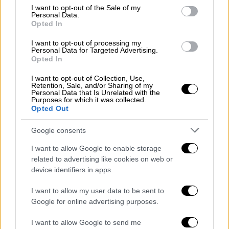
χρονιά σε απόγνωση τους
επιχειρηματίες
consent section.
I want to opt-out of the Sale of my
του τουρισμού.
Personal Data.
Opted In
Το πρόβλημα της έλλειψης προσωπικού σε
I want to opt-out of processing my
όλο το μέτωπο της οικονομίας και εν
Personal Data for Targeted Advertising.
Opted In
προκειμένω στον τουρισμό, έχει πάρει
εφιαλτικές διαστάσεις εδώ και πέντε
I want to opt-out of Collection, Use,
Retention, Sale, and/or Sharing of my
χρόνια, αρχής γενομένης από την πανδημία,
Personal Data that Is Unrelated with the
με αποτέλεσμα οι
ξενοδόχοι
να κλέβουν
Purposes for which it was collected.
Opted Out
στην κυριολεξία υπαλλήλους από άλλα
ξενοδοχεία
με δέλεαρ υψηλότερο μισθό
Google consents
κατά 200-300 ευρώ
και μεγαλύτερη σε
I want to allow Google to enable storage
διάρκεια σεζόν. Στο ίδιο μήκος κύματος οι
related to advertising like cookies on web or
εστιάτορες αναζητούν απελπισμένα
device identifiers in apps.
σερβιτόρους, λαντζέρηδες και μαγείρους.
I want to allow my user data to be sent to
Διαβάστε τη συνέχεια στο imerisia.gr
Google for online advertising purposes.
I want to allow Google to send me