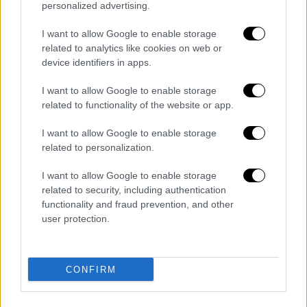
personalized advertising.
Τα σχολιά σας δημοσιεύονται άμεσα με δική σας ευθύνη. Το
ΕΘΝΟΣ θα παρεμβαίνει και τα προσβλητικά σχόλια θα
I want to allow Google to enable storage
διαγράφονται
related to analytics like cookies on web or
device identifiers in apps.
I want to allow Google to enable storage
related to functionality of the website or app.
I want to allow Google to enable storage
related to personalization.
I want to allow Google to enable storage
καταχώρηση
related to security, including authentication
functionality and fraud prevention, and other
user protection.
Διαβάστε ακόμη
Το φθινοπωρινό σχέδιο Ανδρουλάκη: Η
αντεπίθεση του ΠΑΣΟΚ από την κοινωνία
CONFIRM
έως τη ΔΕΘ