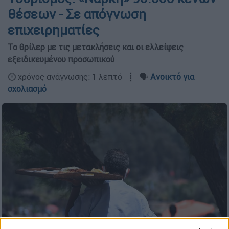
θέσεων - Σε απόγνωση
επιχειρηματίες
Το θρίλερ με τις μετακλήσεις και οι ελλείψεις
εξειδικευμένου προσωπικού
🕛 χρόνος ανάγνωσης: 1 λεπτό ┋ 🗣️
Ανοικτό για
σχολιασμό