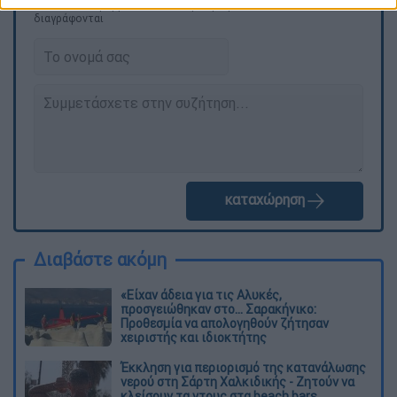
ΕΘΝΟΣ θα παρεμβαίνει και τα προσβλητικά σχόλια θα
διαγράφονται
καταχώρηση
Διαβάστε ακόμη
«Είχαν άδεια για τις Αλυκές,
προσγειώθηκαν στο... Σαρακήνικο:
Προθεσμία να απολογηθούν ζήτησαν
χειριστής και ιδιοκτήτης
Έκκληση για περιορισμό της κατανάλωσης
νερού στη Σάρτη Χαλκιδικής - Ζητούν να
κλείσουν τα ντους στα beach bars