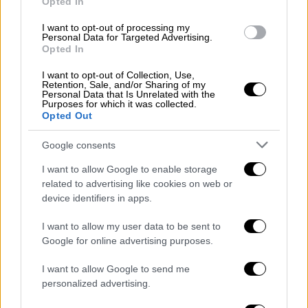
Opted In
Οι
αιτήσεις υποβάλλονται
, μέσω
gov.gr
, στην
I want to opt-out of processing my
Personal Data for Targeted Advertising.
ηλεκτρονική διεύθυνση:
Opted In
https://www.gov.gr/ipiresies/ergasia-kai-
asphalise/apozemioseis-kai-
I want to opt-out of Collection, Use,
Retention, Sale, and/or Sharing of my
parokhes/koinonikos-tourismos
.
Personal Data that Is Unrelated with the
Purposes for which it was collected.
Συγκεκριμένα,
η διαδρομή είναι
: Αρχική >
Opted Out
Εργασία και Ασφάλιση > Αποζημιώσεις και
Google consents
Παροχές > Προγράμματα Κοινωνικού
Τουρισμού (ΔΥΠΑ).
I want to allow Google to enable storage
related to advertising like cookies on web or
Πάροχοι του προγράμματος
device identifiers in apps.
Πάροχοι είναι
τουριστικά καταλύματα και
I want to allow my user data to be sent to
ακτοπλοϊκές εταιρείες
. Οι
αιτήσεις
Google for online advertising purposes.
παρόχων
υποβάλλονται από
21.04.2026 έως
I want to allow Google to send me
10.05.2026
, μέσω
gov.gr
, στην ηλεκτρονική
personalized advertising.
διεύθυνση: