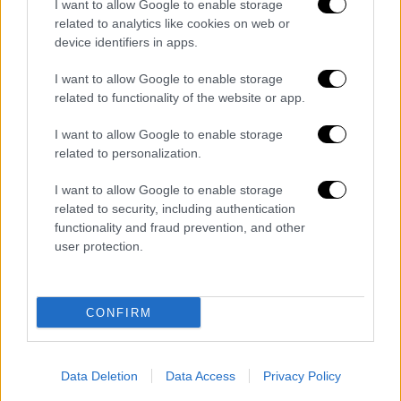
I want to allow Google to enable storage
https://www.gov.gr/ipiresies/ergasia-kai-
related to analytics like cookies on web or
asphalise/apozemioseis-kai-
device identifiers in apps.
parokhes/parohoi-tourismou
.
I want to allow Google to enable storage
Η
διαδρομή είναι
: Αρχική > Εργασία και
related to functionality of the website or app.
Ασφάλιση > Αποζημιώσεις και Παροχές >
I want to allow Google to enable storage
Πάροχοι Κοινωνικού Τουρισμού. Στο
related to personalization.
μητρώο παρόχων
εντάσσονται αυτόματα οι
πάροχοι του προηγούμενου έτους
, αρκεί να
I want to allow Google to enable storage
επικαιροποιήσουν τα δικαιολογητικά
related to security, including authentication
functionality and fraud prevention, and other
συμμετοχής.
user protection.
Για
περισσότερες πληροφορίες
:
https://www.dypa.gov.gr/koinonikos-
CONFIRM
toyrismos
.
Data Deletion
Data Access
Privacy Policy
Τα σχολιά σας δημοσιεύονται άμεσα με δική σας ευθύνη. Το