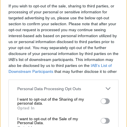
σημαίνει ότι οι ενδιαφερόμενοι έχουν
If you wish to opt-out of the sale, sharing to third parties, or
περιθώριο να υποβάλουν αίτηση μέχρι αύριο
processing of your personal or sensitive information for
βράδυ.
targeted advertising by us, please use the below opt-out
section to confirm your selection. Please note that after your
opt-out request is processed you may continue seeing
ΔΙΑΒΑΣΤΕ ΕΠΙΣΗΣ
interest-based ads based on personal information utilized by
us or personal information disclosed to third parties prior to
Οικονομία
|
30.04.2026 21:57
your opt-out. You may separately opt-out of the further
«Καταστροφή ζήτησης»: Πώς ο
disclosure of your personal information by third parties on the
πόλεμος με το Ιράν θα μπορούσε να
IAB’s list of downstream participants. This information may
also be disclosed by us to third parties on the
IAB’s List of
ισοπεδώσει την οικονομία των ΗΠΑ
Downstream Participants
that may further disclose it to other
third parties.
Please note that this website/app uses one or more Google
Personal Data Processing Opt Outs
services and may gather and store information including but
Καθ’ όλη τη διάρκεια της διαδικασίας
not limited to your visit or usage behaviour. You may click to
I want to opt-out of the Sharing of my
υποβολής αιτήσεων θα υπάρχει
συνεχής
personal data.
grant or deny consent to Google and its third-party tags to
Opted In
παρακολούθηση της λειτουργίας
της
use your data for below specified purposes in below Google
πλατφόρμας, ώστε να διασφαλίζεται η
ομαλή
consent section.
I want to opt-out of the Sale of my
Personal Data.
και απρόσκοπτη εξυπηρέτηση
των πολιτών.