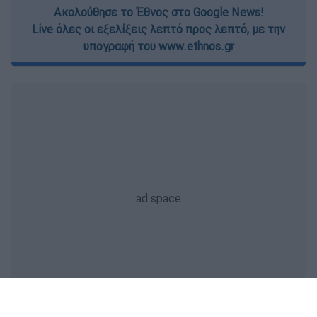
Ακολούθησε το Έθνος στο Google News!
Live όλες οι εξελίξεις λεπτό προς λεπτό, με την
υπογραφή του www.ethnos.gr