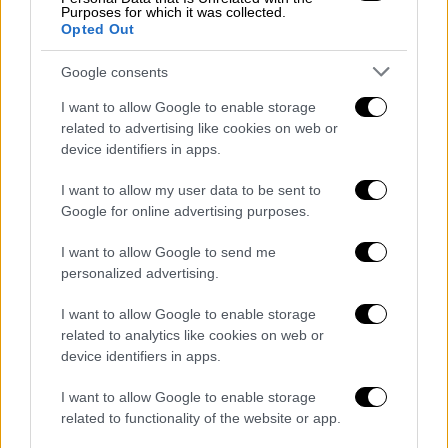
Χαρακτηρίζοντας ως πρόκληση τη νέα γενιά
Purposes for which it was collected.
Opted Out
μεταρρυθμίσεων
, ο κ. Χατζηδάκης τόνισε
πως θα πρέπει να δοθεί έμφαση στην
Google consents
παραγωγικότητα, διότι η Ελλάδα δεν είναι
I want to allow Google to enable storage
σήμερα στο
σημείο που θα έπρεπε
, ενώ θα
related to advertising like cookies on web or
πρέπει να υπάρξει και δίκαιη διάχυση του
device identifiers in apps.
πλούτου. Θεμέλιο αυτής της
προσπάθειας
χαρακτήρισε τη δημοσιονομική
I want to allow my user data to be sent to
Google for online advertising purposes.
σταθερότητα
, ενώ είπε πως θα υπάρξει και
νέα μείωση φόρων, η οποία θα
I want to allow Google to send me
οριστικοποιηθεί και θα ανακοινωθεί το
personalized advertising.
φθινόπωρο από τον πρωθυπουργό στη ΔΕΘ.
I want to allow Google to enable storage
Κομβικής σημασίας, σύμφωνα με τον κ.
related to analytics like cookies on web or
device identifiers in apps.
Χατζηδάκη,
είναι και η ολοκλήρωση των
ειδικών χωροταξικών σχεδίων για τουρισμό,
I want to allow Google to enable storage
ΑΠΕ και βιομηχανία που αναμένεται άμεσα,
related to functionality of the website or app.
αλλά και η
συνέχιση της προσπάθειας
για την