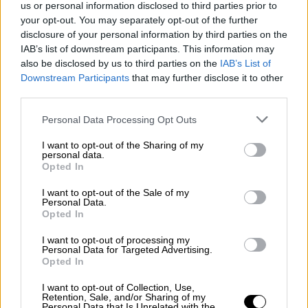
από προβλήματα που πιέζουν νοικοκυριά και
us or personal information disclosed to third parties prior to
επιχειρήσεις –ιδιαίτερα δε τα νοικοκυριά με
your opt-out. You may separately opt-out of the further
disclosure of your personal information by third parties on the
την ακρίβεια– ο Αντιπρόεδρος της
IAB’s list of downstream participants. This information may
κυβέρνησης υπογράμμισε πως
η ελληνική
also be disclosed by us to third parties on the
IAB’s List of
οικονομία εξακολουθεί να αναπτύσσεται
Downstream Participants
that may further disclose it to other
πολύ πιο γρήγορα από άλλες
ευρωπαϊκές
third parties.
οικονομίες
, έχει σταθεροποιήσει τα δημόσια
Please note that this website/app uses one or more Google
Personal Data Processing Opt Outs
οικονομικά της και μειώνει το χρέος της,
services and may gather and store information including but
έχει καταφέρει να περιορίσει δραστικά την
not limited to your visit or usage behaviour. You may click to
I want to opt-out of the Sharing of my
personal data.
grant or deny consent to Google and its third-party tags to
ανεργία και έτσι έχουν δημιουργηθεί 560
Opted In
use your data for below specified purposes in below Google
χιλιάδες νέες θέσεις εργασίας και η χώρα
consent section.
I want to opt-out of the Sale of my
γίνεται ελκυστική επενδυτικά,
Personal Data.
Opted In
βελτιώνοντας διαρκώς το διεθνές της
αποτύπωμα.
I want to opt-out of processing my
Personal Data for Targeted Advertising.
Η πρόκληση της νέας γενιάς
Opted In
μεταρρυθμίσεων
I want to opt-out of Collection, Use,
Retention, Sale, and/or Sharing of my
Personal Data that Is Unrelated with the