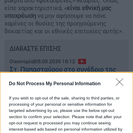
μακριά από «ψεκασμένες» θεωρίες. Όπως
είπε χαρακτηριστικά, «
είναι εθνική μας
υποχρέωση
να μην αφήσουμε να πάνε
χαμένες οι θυσίες της προηγούμενης
δεκαετίας και οι εθνικές επιτυχίες αυτής».
ΔΙΑΒΑΣΤΕ ΕΠΙΣΗΣ
Οικονομία
|
08.05.2026 16:12
Στ. Παπασταύρου στο συνέδριο της
«Η»: Τρίτη ή Τετάρτη σε διαβούλευση
το χωροταξικό των ΑΠΕ
Do Not Process My Personal Information
If you wish to opt-out of the sale, sharing to third parties, or
processing of your personal or sensitive information for
targeted advertising by us, please use the below opt-out
Η εικόνα της ελληνικής οικονομίας
section to confirm your selection. Please note that after your
opt-out request is processed you may continue seeing
Αν και παραδέχθηκε ότι υπάρχει μια σειρά
interest-based ads based on personal information utilized by