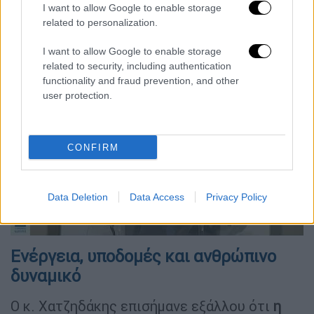
I want to allow Google to enable storage
επιτάχυνση της απονομής Δικαιοσύνης, με τα
related to personalization.
πρώτα αποτελέσματα να είναι ήδη ορατά στο
Πρωτοδικείο της Αθήνας.
I want to allow Google to enable storage
related to security, including authentication
functionality and fraud prevention, and other
user protection.
CONFIRM
video
Data Deletion
Data Access
Privacy Policy
Ενέργεια, υποδομές και ανθρώπινο
δυναμικό
Ο κ. Χατζηδάκης επισήμανε εξάλλου ότι
η