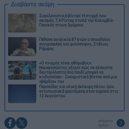
Διαβάστε ακόμη
Συγκλονιστικά βίντεο: Η στιγμή που
σεισμός 7,4 Ρίχτερ χτυπά την Κολομβία -
Πανικός στους δρόμους
Πέθανε σε ηλικία 87 ετών ο σπουδαίος
συγγραφέας και φιλόσοφος, Στέλιος
Ράμφος
«Ο πνιγμός είναι αθόρυβος»:
Ναυαγοσώστης εξηγεί πώς σε ελάχιστα
δευτερόλεπτα ένα παιδί μπορεί να
κινδυνεύσει - Σοκαριστικό βίντεο από μια
«βάρδια» του
Περσείδες και ολική έκλειψη Ηλίου: Δύο
εντυπωσιακά φαινόμενα στον ουρανό στις
12 Αυγούστου
επόμενο
άρθρο