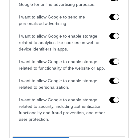
Google for online advertising purposes.
I want to allow Google to send me
personalized advertising.
I want to allow Google to enable storage
related to analytics like cookies on web or
Lifestyle
|
19.02.2024 15:00
device identifiers in apps.
Κώστας Χατζής για Νταλάρα: «Πόσο
έχει προσφέρει στον πολιτισμό;» - Η
I want to allow Google to enable storage
related to functionality of the website or app.
τσιγγάνικη καταγωγή και ο ρατσισμός
που βίωσε
I want to allow Google to enable storage
related to personalization.
Μία εφ' όλη της ύλης συνέντευξη
παραχώρσε ο Κώστας Χατζής
I want to allow Google to enable storage
related to security, including authentication
functionality and fraud prevention, and other
user protection.