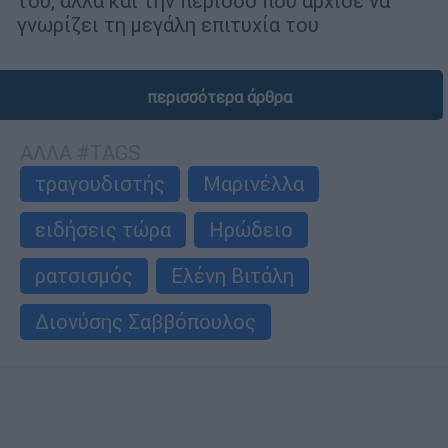
του, αλλά και την περίοδο που άρχισε να
γνωρίζει τη μεγάλη επιτυχία του
περισσότερα άρθρα
ΑΛΛΑ #TAGS
τραγουδιστής
Μαρινέλλα
ειδήσεις τώρα
Ηρώδειο
ρατσισμός
Ελένη Βιτάλη
Διονύσης Σαββόπουλος