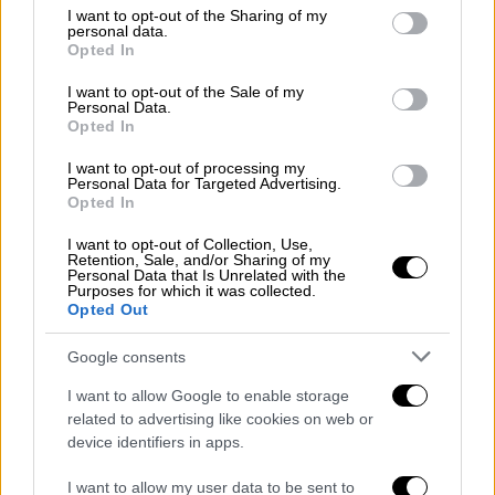
not limited to your visit or usage behaviour. You may click to
I want to opt-out of the Sharing of my
Γιώργος Θεοφάνους: Συναντά τον Κώστα
personal data.
grant or deny consent to Google and its third-party tags to
Χατζή στο θέατρο Παλλάς - Special
Opted In
use your data for below specified purposes in below Google
guest η Πέγκυ Ζήνα
consent section.
I want to opt-out of the Sale of my
Personal Data.
Ο Γιώργος Θεοφάνους αντικριστά με τον
Opted In
Κώστα Χατζή επί σκηνής στο εμβληματικό
I want to opt-out of processing my
θέατρο Παλλάς, σας υποδέχονται στον
Personal Data for Targeted Advertising.
κόσμο των μελωδιών, των συναισθημάτων
Opted In
και των τραγουδιών που έχουν σφραγίσει
I want to opt-out of Collection, Use,
τις στιγμές μας
Retention, Sale, and/or Sharing of my
Personal Data that Is Unrelated with the
Purposes for which it was collected.
Opted Out
Google consents
I want to allow Google to enable storage
related to advertising like cookies on web or
device identifiers in apps.
I want to allow my user data to be sent to