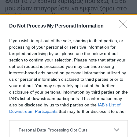
«Από τα 70 χρόνια καριέρας που έχω, τα 68
μου είχαν απαγορεύσει να εμφανίζομαι στο
Ηρώδειο», αποκάλυψε ο καταξιωμένος
μουσικός
Do Not Process My Personal Information
If you wish to opt-out of the sale, sharing to third parties, or
processing of your personal or sensitive information for
targeted advertising by us, please use the below opt-out
section to confirm your selection. Please note that after your
opt-out request is processed you may continue seeing
interest-based ads based on personal information utilized by
us or personal information disclosed to third parties prior to
your opt-out. You may separately opt-out of the further
disclosure of your personal information by third parties on the
IAB’s list of downstream participants. This information may
also be disclosed by us to third parties on the
IAB’s List of
Downstream Participants
that may further disclose it to other
third parties.
Please note that this website/app uses one or more Google
Personal Data Processing Opt Outs
Μουσική
|
20.05.2024 14:00
services and may gather and store information including but