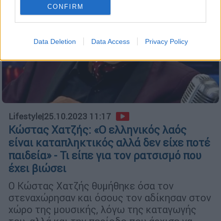
CONFIRM
Data Deletion
Data Access
Privacy Policy
Lifestyle
|
25.10.2023 11:17
Κώστας Χατζής: «Ο ελληνικός λαός
είναι καταπληκτικός αλλά δεν είχε ποτέ
παιδεία» - Τι είπε για τον ρατσισμό που
έχει βιώσει
Ο Κώστας Χατζής θυμήθηκε όσα τον
στεναχώρησαν και όσους τον αδίκησαν στον
χώρο της μουσικής, λόγω της καταγωγής