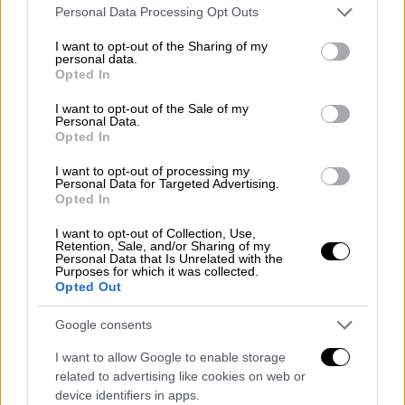
Please note that this website/app uses one or more Google
Personal Data Processing Opt Outs
services and may gather and store information including but
not limited to your visit or usage behaviour. You may click to
I want to opt-out of the Sharing of my
personal data.
grant or deny consent to Google and its third-party tags to
Opted In
use your data for below specified purposes in below Google
consent section.
I want to opt-out of the Sale of my
Personal Data.
Opted In
Ελλάδα
|
22.10.2025 22:37
I want to opt-out of processing my
Personal Data for Targeted Advertising.
Σκάνδαλο ΟΠΕΚΕΠΕ: Αποκάλυψη OPEN
Opted In
για μέλος του κυκλώματος που πήρε
I want to opt-out of Collection, Use,
μέσα σε ένα χρόνο 350.000 ευρώ -
Retention, Sale, and/or Sharing of my
Personal Data that Is Unrelated with the
Δήλωνε τη λίμνη Κάρλα
Purposes for which it was collected.
Opted Out
Πρόκειται για ένα άτομο που από το 2018
έως το 2024 πήρε παρανόμως 450.000 ευρώ
Google consents
σε επιδοτήσεις
I want to allow Google to enable storage
related to advertising like cookies on web or
device identifiers in apps.