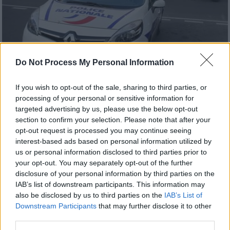
Do Not Process My Personal Information
Κόσμος
|
22.10.2025 22:44
If you wish to opt-out of the sale, sharing to third parties, or
Φρίκη στη Γαλλία: Ζευγάρι κρατούσε
processing of your personal or sensitive information for
αιχμάλωτη 45χρονη για 5 χρόνια – Πώς
targeted advertising by us, please use the below opt-out
κατάφερε να αποδράσει
section to confirm your selection. Please note that after your
opt-out request is processed you may continue seeing
Της έδιναν να φάει απορρυπαντικό
interest-based ads based on personal information utilized by
us or personal information disclosed to third parties prior to
your opt-out. You may separately opt-out of the further
disclosure of your personal information by third parties on the
IAB’s list of downstream participants. This information may
also be disclosed by us to third parties on the
IAB’s List of
Downstream Participants
that may further disclose it to other
third parties.