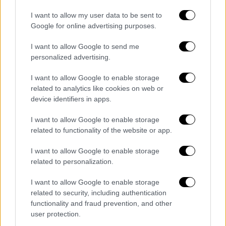
I want to allow my user data to be sent to
Google for online advertising purposes.
I want to allow Google to send me
personalized advertising.
I want to allow Google to enable storage
related to analytics like cookies on web or
device identifiers in apps.
I want to allow Google to enable storage
related to functionality of the website or app.
Ελλάδα
|
22.10.2025 22:26
I want to allow Google to enable storage
related to personalization.
Σκάνδαλο ΟΠΕΚΕΠΕ: Τι λέει ο «Φραπές»
για τη Jaguar και τα 2 εκατ. ευρώ -
I want to allow Google to enable storage
Δηλώνει «καθαρός»
related to security, including authentication
functionality and fraud prevention, and other
Τι ανέδειξαν οι έρευνες της Αρχής για
user protection.
Ξέπλυμα Μαύρου Χρήματος και τι ερευνούν