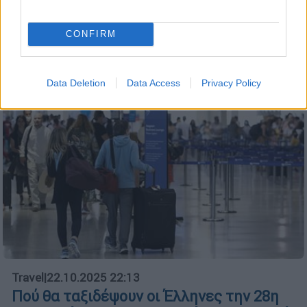
ακόμη - Η περίπτωση και δεύτερης
δικογραφίας
CONFIRM
Data Deletion
Data Access
Privacy Policy
Travel
|
22.10.2025 22:13
Πού θα ταξιδέψουν οι Έλληνες την 28η