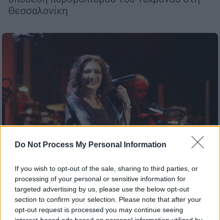
Θεσσαλονίκη
Do Not Process My Personal Information
If you wish to opt-out of the sale, sharing to third parties, or
processing of your personal or sensitive information for
targeted advertising by us, please use the below opt-out
Lifestyle
|
26.07.2022 15:14
section to confirm your selection. Please note that after your
Ελένη Βιτάλη: Εσπευσμένα στο
opt-out request is processed you may continue seeing
νοσοκομείο - Ένιωσε ξαφνική αδιαθεσία