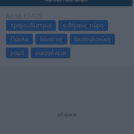
ΑΛΛΑ #TAGS
τραγουδίστρια
ειδήσεις τώρα
Πάολα
θάνατος
Θεσσαλονίκη
ρομά
οικογένεια