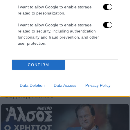
I want to allow Google to enable storage
related to personalization.
I want to allow Google to enable storage
related to security, including authentication
Μουσική
|
14.09.2021 21:44
functionality and fraud prevention, and other
Βαγγέλης Λιόλιος: Πέθανε ο δεξιοτέχνης
user protection.
του μπουζουκιού - Είχε συνεργαστεί με
Τσιτσάνη και Παπάζογλου
CONFIRM
Με συνεργασίες με τους μεγαλύτερους
Έλληνες καλλιτέχνες, ιδιαίτερα γνωστός για
τη δισκογραφική πορεία του με τον Νίκο
Data Deletion
Data Access
Privacy Policy
Παπάζογλου, πέθανε σε ηλικία 65 ετών ο
Βαγγέλης Λιόλιος