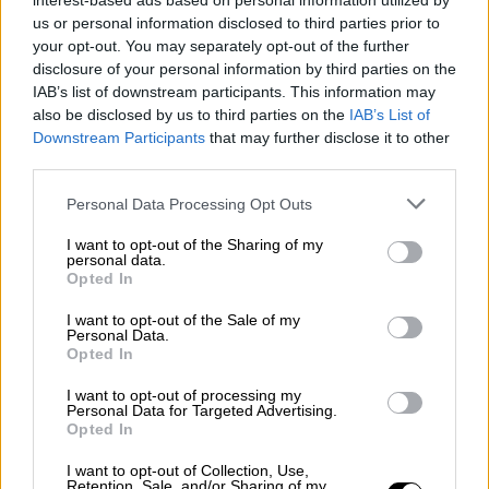
interest-based ads based on personal information utilized by
και διέκοψε συναυλία στη Ρόδο
us or personal information disclosed to third parties prior to
your opt-out. You may separately opt-out of the further
Η εταιρία διοργάνωσης της συναυλίας
disclosure of your personal information by third parties on the
εξέδωσε σχετική ανακοίνωση για την Ελένη
IAB’s list of downstream participants. This information may
Βιτάλη
also be disclosed by us to third parties on the
IAB’s List of
Downstream Participants
that may further disclose it to other
third parties.
Please note that this website/app uses one or more Google
Personal Data Processing Opt Outs
services and may gather and store information including but
not limited to your visit or usage behaviour. You may click to
I want to opt-out of the Sharing of my
personal data.
grant or deny consent to Google and its third-party tags to
Opted In
use your data for below specified purposes in below Google
consent section.
I want to opt-out of the Sale of my
Personal Data.
Opted In
I want to opt-out of processing my
Personal Data for Targeted Advertising.
Opted In
I want to opt-out of Collection, Use,
Retention, Sale, and/or Sharing of my