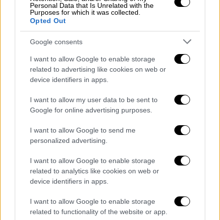
Personal Data that Is Unrelated with the
Μουσική
|
12.12.2021 12:33
Purposes for which it was collected.
Opted Out
Σταμάτης Σπανουδάκης: «Προσπαθώ να
γίνω πάνω από όλα άνθρωπος - Ο
Google consents
αγώνας μου είναι εναντίον του Σταμάτη»
I want to allow Google to enable storage
«Πρώτα "ντύνω" τη δική μου χαρά και τον
related to advertising like cookies on web or
δικό μου πόνο και εύχομαι να αγαπηθεί και
device identifiers in apps.
να αρέσει στον κόσμο» είπε πριν από την
I want to allow my user data to be sent to
εμφάνισή του στο Mega, ο γνωστός
Google for online advertising purposes.
μουσικοσυνθέτης
I want to allow Google to send me
personalized advertising.
I want to allow Google to enable storage
related to analytics like cookies on web or
device identifiers in apps.
I want to allow Google to enable storage
related to functionality of the website or app.