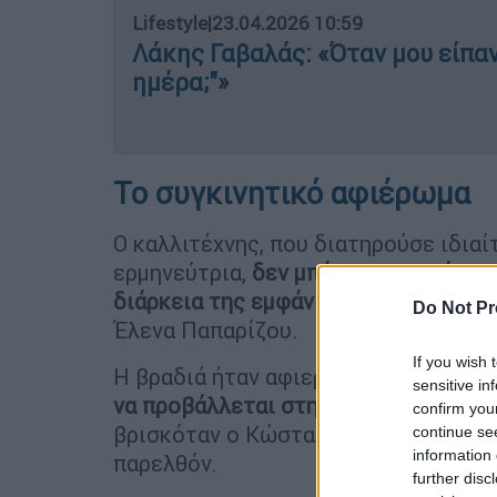
Lifestyle
|
23.04.2026 10:59
Λάκης Γαβαλάς: «Όταν μου είπαν
ημέρα;"»
Το συγκινητικό αφιέρωμα
Ο καλλιτέχνης, που διατηρούσε ιδιαί
ερμηνεύτρια,
δεν μπόρεσε να κρύψει 
διάρκεια της εμφάνισής του στο νυχ
Do Not Pr
Έλενα Παπαρίζου.
If you wish 
Η βραδιά ήταν αφιερωμένη στη μνήμ
sensitive in
να προβάλλεται στην οθόνη πίσω από
confirm you
βρισκόταν ο Κώστας Χατζής, με τον 
continue se
information 
παρελθόν.
further disc