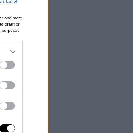
B’s List of
er and store
to grant or
ed purposes