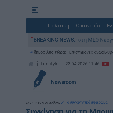
Πολιτική
Οικονομία
Ελ
ημερών - Νοσηλευόταν στη ΜΕΘ Νεογνών
BREAKING NEWS:
M
δημοφιλές τώρα:
Επιστήμονες ανακάλυψα
┋
Lifestyle
┋
23.04.2026 11:46
Newsroom
Ενότητες στο άρθρο:
📌 Το συγκινητικό αφιέρωμα
Συγκίνηση για τη Μαριν