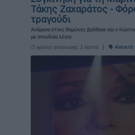
Τάκης Ζαχαράτος - Φόρο
τραγούδι
Ανάμεσα στους θαμώνες βρέθηκε και ο Κώστας 
με σπουδαία λόγια
🕛 χρόνος ανάγνωσης: 2 λεπτά ┋ 🗣️
Ανοικτό 