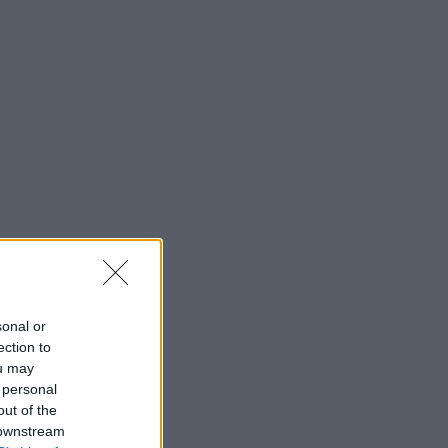
sonal or
ection to
ou may
 personal
out of the
 downstream