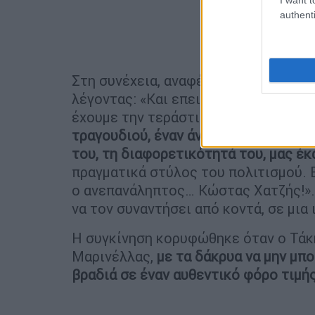
authenti
Στη συνέχεια, αναφέρθηκε στην παρο
λέγοντας: «Και επειδή πάντα τα κανο
έχουμε την τεράστια τιμή να έχουμε 
τραγουδιού, έναν άνθρωπο που με τις
του, τη διαφορετικότητά του, μας έ
πραγματικά στύλος του πολιτισμού. Ε
ο ανεπανάληπτος… Κώστας Χατζής!». 
να τον συναντήσει από κοντά, σε μια
Η συγκίνηση κορυφώθηκε όταν ο Τάκ
Μαρινέλλας,
με τα δάκρυα να μην μπ
βραδιά σε έναν αυθεντικό φόρο τιμή