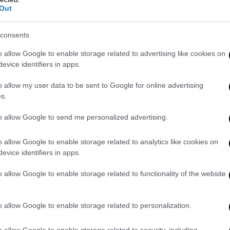
ένος, πήρε τον λόγο και δήλωσε: «
Σήμερα
Out
γιατί σε αυτόν εδώ τον χώρο εγκαινιάστηκαν
ληνίδα τραγουδίστρια που γέννησε ποτέ
consents
 την ανεπανάληπτη, Μαρινέλλα
».
o allow Google to enable storage related to advertising like cookies on
evice identifiers in apps.
o allow my user data to be sent to Google for online advertising
s.
to allow Google to send me personalized advertising.
o allow Google to enable storage related to analytics like cookies on
evice identifiers in apps.
o allow Google to enable storage related to functionality of the website
o allow Google to enable storage related to personalization.
o allow Google to enable storage related to security, including