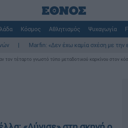
λάδα
Κόσμος
Αθλητισμός
Ψυχαγωγία
F
arfin: «Δεν έχω καμία σχέση με την επίθεση» λέ
ν τον τέταρτο γνωστό τύπο μεταδοτικού καρκίνου στον κό
έλλα: «Λύγισε» στη σκηνή ο