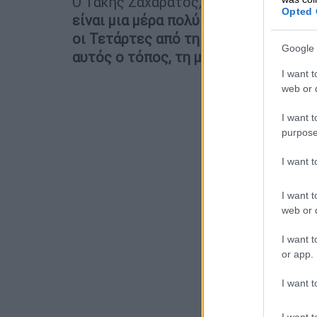
Ο Τάκης Ζαχαράτος, εμφανώς φορτισμ
Opted 
είναι μια μέρα πολύ έτσι περίεργη, 
οι Τετάρτες από τη σπουδαιότερη Ελ
Google 
αυτός ο τόπος, τη μία, τη μοναδική,
I want t
web or d
I want t
purpose
I want 
I want t
web or d
I want t
or app.
I want t
I want t