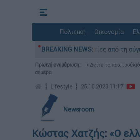
Πολιτική
Οικονομία
Ελ
τέθεσαν οι δύο τραυματίες από τη σύγκρουση τ
BREAKING NEWS:
Πρωινή ενημέρωση:
➔ Δείτε τα πρωτοσέλι
σήμερα
┋
Lifestyle
┋
25.10.2023 11:17
Newsroom
Κώστας Χατζής: «Ο ελλ