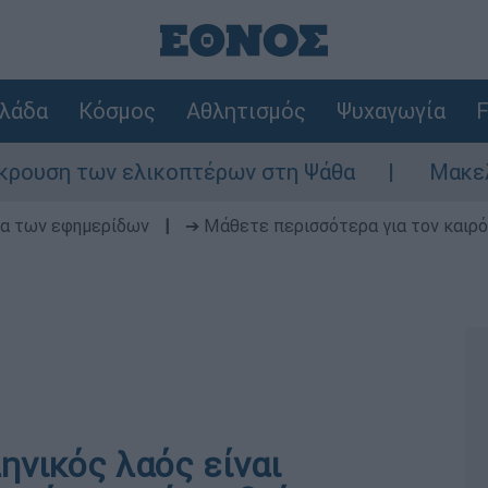
λάδα
Κόσμος
Αθλητισμός
Ψυχαγωγία
F
ων ελικοπτέρων στη Ψάθα
Μακελειό στη Βό
δα των εφημερίδων
|
➔ Μάθετε περισσότερα για τον καιρό
ηνικός λαός είναι