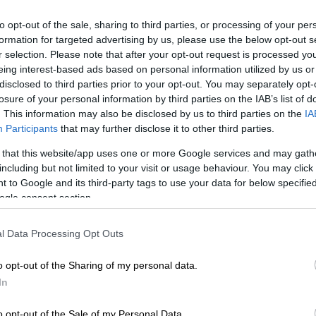
νειδήσεως, που είμαστε Μάρτυρες του
to opt-out of the sale, sharing to third parties, or processing of your per
έπαιρνα για 3-4 συναυλίες 40 εκατομμύρια
formation for targeted advertising by us, please use the below opt-out s
ν. Πέρασαν 4 μήνες και έγραψαν οι
r selection. Please note that after your opt-out request is processed y
ε υπουργείου έκανε αυτό και οι
eing interest-based ads based on personal information utilized by us or
disclosed to third parties prior to your opt-out. You may separately opt-
ζαν αυτό τα παιδιά μου; Το φαντάζεσαι;
losure of your personal information by third parties on the IAB’s list of
 λέει ότι ο πατέρας μου μας έλεγε τόσα».
. This information may also be disclosed by us to third parties on the
IA
Participants
that may further disclose it to other third parties.
 that this website/app uses one or more Google services and may gath
including but not limited to your visit or usage behaviour. You may click 
 to Google and its third-party tags to use your data for below specifi
ogle consent section.
l Data Processing Opt Outs
o opt-out of the Sharing of my personal data.
In
o opt-out of the Sale of my Personal Data.