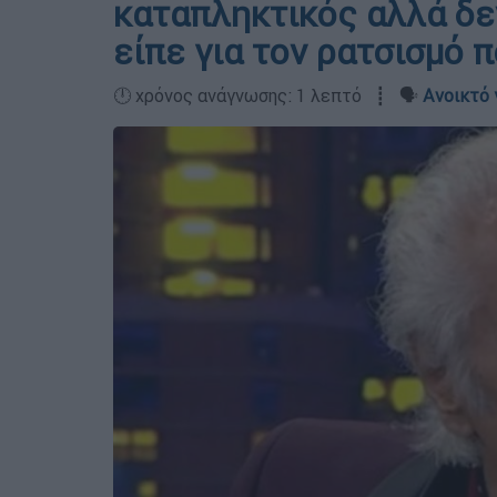
καταπληκτικός αλλά δεν
είπε για τον ρατσισμό 
🕛 χρόνος ανάγνωσης: 1 λεπτό ┋ 🗣️
Ανοικτό 