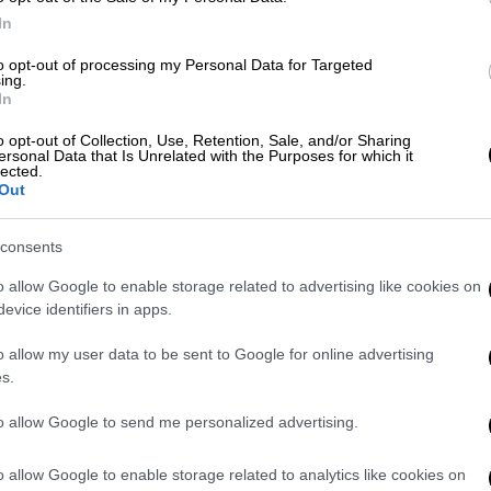
In
to opt-out of processing my Personal Data for Targeted
ing.
In
o opt-out of Collection, Use, Retention, Sale, and/or Sharing
ersonal Data that Is Unrelated with the Purposes for which it
lected.
Out
 μερικά πράγματα που δεν μπορώ να τα πω.
ρναν 100 και εγώ έπαιρνα 20 και είχα μάνα,
consents
υτό ένα μήνυμα γιατί αυτό βγαίνει ότι είμαι
είναι σωστό. Είναι κάποια πράγματα που
o allow Google to enable storage related to advertising like cookies on
evice identifiers in apps.
o allow my user data to be sent to Google for online advertising
s.
to allow Google to send me personalized advertising.
o allow Google to enable storage related to analytics like cookies on