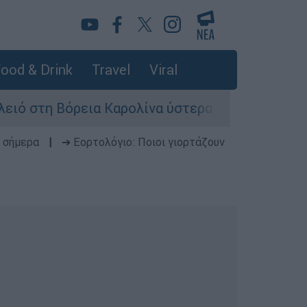
ood & Drink
Travel
Viral
ρεια Καρολίνα ύστερα από πυροβολισμούς: Νεκ
 σήμερα
|
➔ Εορτολόγιο: Ποιοι γιορτάζουν