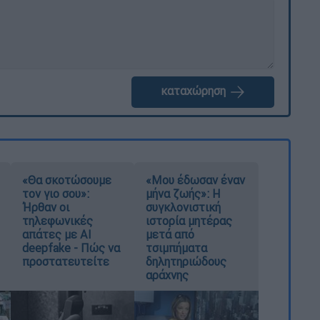
καταχώρηση
«Θα σκοτώσουμε
«Μου έδωσαν έναν
τον γιο σου»:
μήνα ζωής»: Η
Ήρθαν οι
συγκλονιστική
τηλεφωνικές
ιστορία μητέρας
απάτες με AI
μετά από
deepfake - Πώς να
τσιμπήματα
προστατευτείτε
δηλητηριώδους
αράχνης