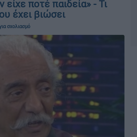
 είχε ποτέ παιδεία» - Τι
που έχει βιώσει
για σχολιασμό