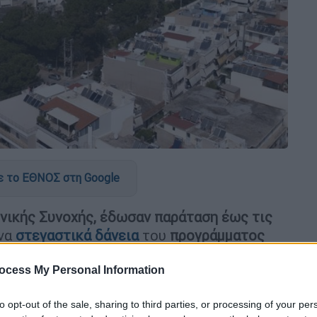
 το ΕΘΝΟΣ στη Google
νικής Συνοχής, έδωσαν παράταση έως τις
ένα
στεγαστικά δάνεια
του
προγράμματος
ουν να συμβασιοποιηθούν έως τις 2
ocess My Personal Information
ήμων του Ταμείου Ανάκαμψης
, η κυβέρνηση
to opt-out of the sale, sharing to third parties, or processing of your per