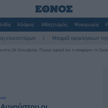
λάδα
Κόσμος
Αθλητισμός
Ψυχαγωγία
F
έρων
Μπαράζ προκλήσεων της Άγκυρας στο 
ία στις 26 Οκτωβρίου: Ποιους αφορά και τι αναφέρει το Προ
νωση
1 Αυγούστου οι