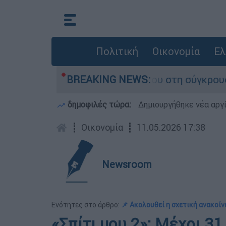
Πολιτική
Οικονομία
Ελ
ο που έχασε τη ζωή του στη σύγκρουση ελικοπτ
BREAKING NEWS:
δημοφιλές τώρα:
Δημιουργήθηκε νέα αργ
┋
Οικονομία
┋
11.05.2026 17:38
Newsroom
Ενότητες στο άρθρο:
📌 Ακολουθεί η σχετική ανακοί
«Σπίτι μου 2»: Μέχρι 3