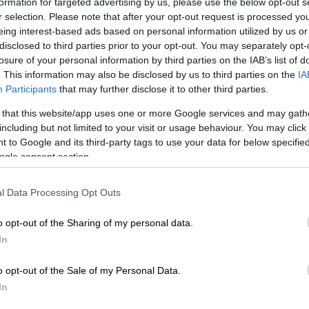
ου 2026 για την υπογραφή των συμβάσεων,
formation for targeted advertising by us, please use the below opt-out s
r selection. Please note that after your opt-out request is processed y
ώ
.
eing interest-based ads based on personal information utilized by us or
disclosed to third parties prior to your opt-out. You may separately opt-
losure of your personal information by third parties on the IAB’s list of
. This information may also be disclosed by us to third parties on the
IA
Participants
that may further disclose it to other third parties.
πολογία του ο διευθυντής της
 that this website/app uses one or more Google services and may gath
including but not limited to your visit or usage behaviour. You may click 
 to Google and its third-party tags to use your data for below specifi
ogle consent section.
ές εκφράσεις: «Πολιτικό σωσίβιο του
l Data Processing Opt Outs
το μπόι σας με τη σκιά σας»
o opt-out of the Sharing of my personal data.
In
ημέρωση
, «Στο πλαίσιο αυτό, ο αναπληρωτής
o opt-out of the Sale of my Personal Data.
ικονομικών
Νίκος Παπαθανάσης
απέστειλε
In
αλής των
τραπεζικών ιδρυμάτων
που