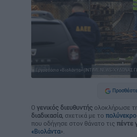
Εργοστάσιο «Βιολάντα» (INTIME NEWS/ΚΥΔΩΝΑΣ Γ
Προσθέστε
Ο
γενικός διευθυντής
ολοκλήρωσε τ
διαδικασία
, σχετικά με το
πολύνεκρο
που οδήγησε στον θάνατο τις
πέντε 
«Βιολάντα
».