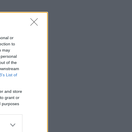
sonal or
ection to
ou may
 personal
out of the
 downstream
B’s List of
er and store
to grant or
ed purposes