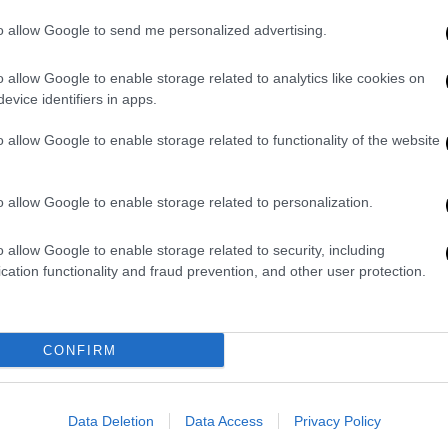
ην απελευθέρωση του
ς άλλων εργαζομένων
, τόνισαν πως ο
to allow Google to send me personalized advertising.
ιστάμενα προβλήματα και τις σχετικές
, δεν υπήρξε η ανάλογη ανταπόκριση για
o allow Google to enable storage related to analytics like cookies on
evice identifiers in apps.
έτρων που θα απέτρεπαν το μοιραίο
o allow Google to enable storage related to functionality of the website
o allow Google to enable storage related to personalization.
o allow Google to enable storage related to security, including
cation functionality and fraud prevention, and other user protection.
CONFIRM
Data Deletion
Data Access
Privacy Policy