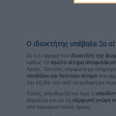
Ο ιδιοκτήτης υπέβαλε 2ο α
Σε ό,τι αφορά τον
ιδιοκτήτη της βιο
καθώς το
πρώτο αίτημα αποφυλάκισ
Αρχές. Ωστόσο, σύμφωνα με πληροφορ
υποβάλει και δεύτερο αίτημα
στο αρμ
την έξοδό του από τη φυλακή με περ
Τέλος, υπενθυμίζεται πως ο
υπεύθυν
Απριλίου και με τη
σύμφωνη γνώμη αν
υπό περιοριστικούς όρους.