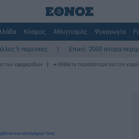
λλάδα
Κόσμος
Αθλητισμός
Ψυχαγωγία
Fo
οχές
Επικό: 2000 άτομα περίμεναν τον γά
δα των εφημερίδων
|
➔ Μάθετε περισσότερα για τον καιρό
υμάτων και συνηγόρων τους