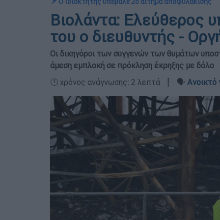
📌 Ο ιδιοκτήτης υπέβαλε 2ο αίτημα αποφυλάκισης
Βιολάντα: Ελεύθερος υ
του ο διευθυντής - Ορ
Οι δικηγόροι των συγγενών των θυμάτων υποστ
άμεση εμπλοκή σε πρόκληση έκρηξης με δόλο
🕛 χρόνος ανάγνωσης: 2 λεπτά ┋ 🗣️
Ανοικτό 