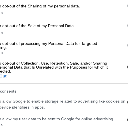
o opt-out of the Sharing of my personal data.
γγυοδοσία 50.000 ευρώ
, υποχρεωτική
In
εριοχής του σε καθορισμένες ημερομηνίες,
o opt-out of the Sale of my Personal Data.
η χώρα.
In
 θυμάτων και συνηγόρων τους
to opt-out of processing my Personal Data for Targeted
ing.
άτων
υποστηρίζουν ότι υπάρχουν στοιχεία
In
ε πρόκληση
έκρηξης με δόλο
, γεγονός που,
o opt-out of Collection, Use, Retention, Sale, and/or Sharing
ίχε ωθήσει τη δικαιοσύνη σε μια πιο
ersonal Data that Is Unrelated with the Purposes for which it
lected.
Out
 έρευνα
θα συνεχιστεί με την κλήτευση
consents
ις μελέτες, καθώς και στελεχών δημόσιων
πίβλεψη και τους τεχνικούς ελέγχους των
o allow Google to enable storage related to advertising like cookies on
evice identifiers in apps.
o allow my user data to be sent to Google for online advertising
ωσαν το παρών στο δικαστικό μέγαρο,
s.