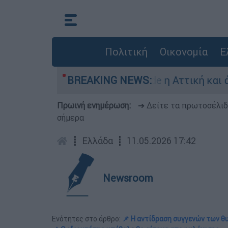
Πολιτική
Οικονομία
Ε
 κατάσταση Red Code η Αττική και άλλες 5 περι
BREAKING NEWS:
Πρωινή ενημέρωση:
➔ Δείτε τα πρωτοσέλι
σήμερα
┋
Ελλάδα
┋
11.05.2026 17:42
Newsroom
Ενότητες στο άρθρο:
📌 Η αντίδραση συγγενών των θ