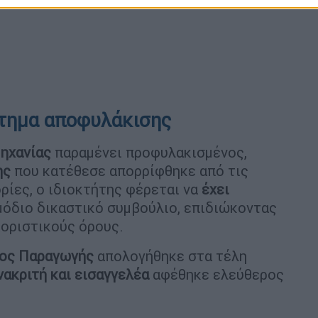
ίτημα αποφυλάκισης
μηχανίας
παραμένει προφυλακισμένος,
ης
που κατέθεσε απορρίφθηκε από τις
ίες, ο ιδιοκτήτης φέρεται να
έχει
όδιο δικαστικό συμβούλιο, επιδιώκοντας
ιοριστικούς όρους.
ος Παραγωγής
απολογήθηκε στα τέλη
ακριτή και εισαγγελέα
αφέθηκε ελεύθερος