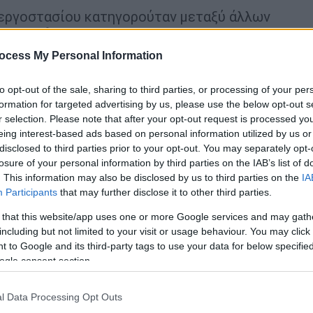
υ εργοστασίου κατηγορούταν μεταξύ άλλων
 συρροή
. Μετά την απολογία που διήρκεσε
φαση των ανακριτικών και εισαγγελικών
ocess My Personal Information
λακίστηκε
, αλλά του επιβλήθηκαν
to opt-out of the sale, sharing to third parties, or processing of your per
formation for targeted advertising by us, please use the below opt-out s
r selection. Please note that after your opt-out request is processed y
eing interest-based ads based on personal information utilized by us or
disclosed to third parties prior to your opt-out. You may separately opt-
losure of your personal information by third parties on the IAB’s list of
 εργοστασίου στη Βιολάντα για τη
. This information may also be disclosed by us to third parties on the
IA
Participants
that may further disclose it to other third parties.
 that this website/app uses one or more Google services and may gath
including but not limited to your visit or usage behaviour. You may click 
 to Google and its third-party tags to use your data for below specifi
πτική μαρτυρία για τη ληστεία στην
ogle consent section.
 δράστες
l Data Processing Opt Outs