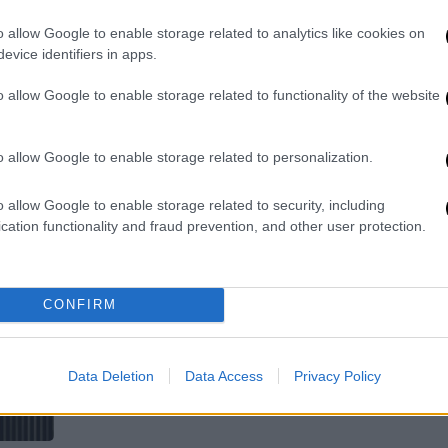
υπόγειο σωλήνα
Α
0
o allow Google to enable storage related to analytics like cookies on
Το έγγραφο των 95 σελίδων έχει ήδη
evice identifiers in apps.
παραδοθεί στον ανακριτή - Τι έδειξε
ο έλεγχος στεγανότητας με
o allow Google to enable storage related to functionality of the website
υδροστατική πίεση
Με
Μ
o allow Google to enable storage related to personalization.
0
Ελλάδα
|
17.03.2026 18:36
o allow Google to enable storage related to security, including
«Η διοίκηση της Βιολάντα έστειλε
cation functionality and fraud prevention, and other user protection.
τις γυναίκες στην απανθράκωση» -
Το ξέσπασμα του γιου της
Σταυρούλας Μπουκουβάλα
CONFIRM
«Ευσυνείδητη προσπάθεια
συγκάλυψης του εγκλήματος»
Data Deletion
Data Access
Privacy Policy
καταγγέλλει ο Άγγελος Λιάκος