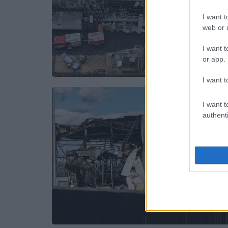
I want t
web or d
I want t
or app.
I want t
I want t
authenti