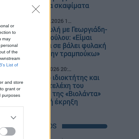
- Τα περίεργα σκαψίματα
04
Πολιτική
|
12.02.2026 17:00
sonal or
Χάος στη Βουλή με Γεωργιάδη-
ection to
Κωνσταντοπούλου: «Είμαι
ou may
αυτός που θα σε βάλει φυλακή
 personal
out of the
- Φτάνει με την τραμπούκω»
 downstream
B’s List of
05
Ελλάδα
|
27.01.2026 20:10
Συνελήφθη ο ιδιοκτήτης και
er and store
ακόμη δύο στελέχη του
to grant or
εργοστασίου της «Βιολάντα»
ed purposes
για τη φονική έκρηξη
POPULAR VIDEOS