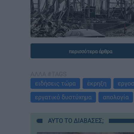
περισσότερα άρθρα
ΑΛΛΑ #TAGS
ειδήσεις τώρα
έκρηξη
εργο
εργατικό δυστύχημα
απολογία
ΑΥΤΟ ΤΟ ΔΙΑΒΑΣΕΣ;