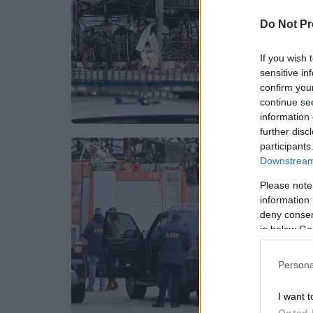
Do Not Pr
If you wish 
sensitive in
confirm you
continue se
information 
further disc
participants
Downstream 
Please note
information 
deny consent
in below Go
Persona
I want t
Opted 