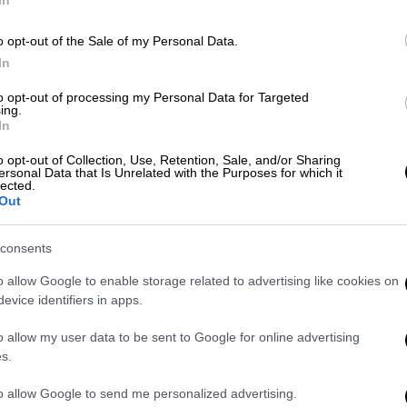
Με
o opt-out of the Sale of my Personal Data.
Μ
In
Ελλάδα
|
03.04.2026 14:00
0
Νέες διώξεις σε δυο διευθυντικά
to opt-out of processing my Personal Data for Targeted
στελέχη της Βιολάντα - «Είχαν
ing.
In
ενημερωθεί για την οσμή»
o opt-out of Collection, Use, Retention, Sale, and/or Sharing
Καλεί σε απολογία δυο διευθυντικά
Ώρ
ersonal Data that Is Unrelated with the Purposes for which it
lected.
στελέχη του εργοστασίου, τον
Ώ
Out
υπεύθυνο παραγωγής και τον
διευθυντή
consents
Δε
o allow Google to enable storage related to advertising like cookies on
evice identifiers in apps.
Δ
Ελλάδα
|
01.04.2026 23:01
o allow my user data to be sent to Google for online advertising
Το πόρισμα του ΕΜΠ για την
s.
πολύνεκρη έκρηξη στη «Βιολάντα»
- Τι λέει για τον διαβρωμένο
ΑΘ
to allow Google to send me personalized advertising.