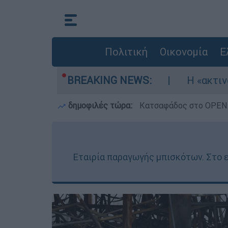
Πολιτική
Οικονομία
Ε
αν τρία αεροσκάφη
BREAKING NEWS:
Η «ακτινογραφία» της 
δημοφιλές τώρα:
Κατσαφάδος στο OPEN: 
Εταιρία παραγωγής μπισκότων. Στο ε