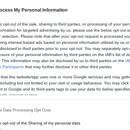
δυο διευθυντικά στελέχη - Το βαρύ
κατηγορητήριο
ocess My Personal Information
Δύο διευθυντικά στελέχη της
to opt-out of the sale, sharing to third parties, or processing of your per
βιομηχανίας Βιολάντα, θα περάσουν
formation for targeted advertising by us, please use the below opt-out s
σήμερα την πόρτα του ανακριτή
r selection. Please note that after your opt-out request is processed y
eing interest-based ads based on personal information utilized by us or
disclosed to third parties prior to your opt-out. You may separately opt-
losure of your personal information by third parties on the IAB’s list of
. This information may also be disclosed by us to third parties on the
IA
Participants
that may further disclose it to other third parties.
Ελλάδα
|
22.04.2026 12:36
 that this website/app uses one or more Google services and may gath
Ξανά στον ανακριτή ο ιδιοκτήτης
including but not limited to your visit or usage behaviour. You may click 
του «Βιολάντα» - Τι θα πει στην
 to Google and its third-party tags to use your data for below specifi
ogle consent section.
απολογία του
Αναμένεται να ισχυριστεί ότι δεν
l Data Processing Opt Outs
γνώριζε για την οσμή στο εργοστάσιο
o opt-out of the Sharing of my personal data.
In