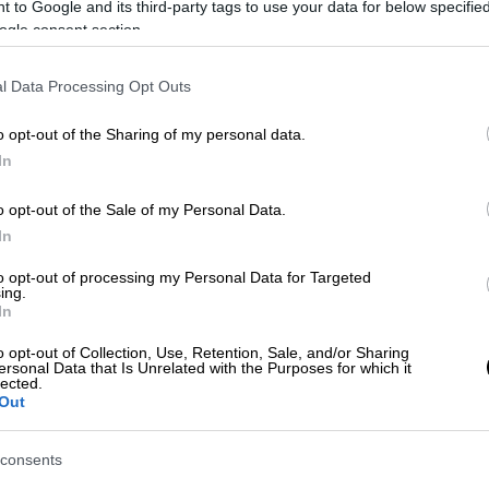
 to Google and its third-party tags to use your data for below specifi
ogle consent section.
l Data Processing Opt Outs
ηφιακό «υπερόπλο» για επιδόματα,
o opt-out of the Sharing of my personal data.
In
o opt-out of the Sale of my Personal Data.
In
κέντρο της πόλης και έδρα του
to opt-out of processing my Personal Data for Targeted
δεκαετίες, θα πρέπει να εκκενωθεί, μετά
ing.
In
o opt-out of Collection, Use, Retention, Sale, and/or Sharing
ναγκαστική εξέλιξη είναι
πολύ δυσάρεστη
ersonal Data that Is Unrelated with the Purposes for which it
lected.
os, η οποία εκφράζει την ειλικρινή
Out
ς, τους προμηθευτές, τους συνεργάτες και
νική εμπιστοσύνη και τη στήριξή τους, καθ’
consents
ς του καταστήματος.