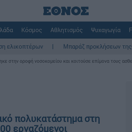
λάδα
Κόσμος
Αθλητισμός
Ψυχαγωγία
F
πτέρων
Μπαράζ προκλήσεων της Άγκυρας στ
ηκε στην οροφή νοσοκομείου και κοιτούσε επίμονα τους ασθ
ρικό πολυκατάστημα στη
300 εργαζόμενοι