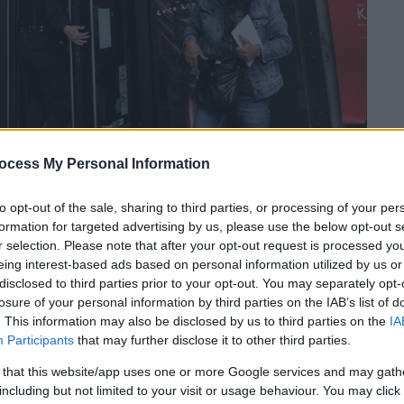
ocess My Personal Information
 το ΕΘΝΟΣ στη Google
to opt-out of the sale, sharing to third parties, or processing of your per
χρόνια για το
πολυκατάστημα
Notos
στο
formation for targeted advertising by us, please use the below opt-out s
ών Σταδίου και Αιόλου στην Αθήνα, καθώς
r selection. Please note that after your opt-out request is processed y
τους περίπου
300 εργαζόμενους
να
eing interest-based ads based on personal information utilized by us or
disclosed to third parties prior to your opt-out. You may separately opt-
losure of your personal information by third parties on the IAB’s list of
. This information may also be disclosed by us to third parties on the
IA
εταιρείας, η εξέλιξη αυτή προκύπτει μετά
Participants
that may further disclose it to other third parties.
ηρίου,
να μην ανανεώσουν τη μισθωτική
024
και η εταιρεία πρέπει να συμμορφωθεί
 that this website/app uses one or more Google services and may gath
including but not limited to your visit or usage behaviour. You may click 
καταστάσεις.