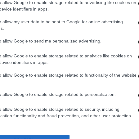
o allow Google to enable storage related to advertising like cookies on
evice identifiers in apps.
 σε
επικοινωνία με το σωματείο των
η του κατάλληλου προγράμματος για τη
o allow my user data to be sent to Google for online advertising
λιξης.
s.
α επικεντρωθεί στην υποστήριξη των
to allow Google to send me personalized advertising.
ήρωση των δραστηριοτήτων στο κατάστημα
o allow Google to enable storage related to analytics like cookies on
evice identifiers in apps.
ων
πολυκαταστημάτων Notos στον Πειραιά,
o allow Google to enable storage related to functionality of the website
αθώς και του ηλεκτρονικού καταστήματος
o allow Google to enable storage related to personalization.
ούνται περίπου
300 εργαζόμενοι
και
λήλων Αθήνας, η εταιρεία το 2024
o allow Google to enable storage related to security, including
ημένα κατά 105% σε σχέση με το 2023, με
cation functionality and fraud prevention, and other user protection.
κατομμύρια ευρώ.
α οργανωθούν στο επιχειρησιακό και στο