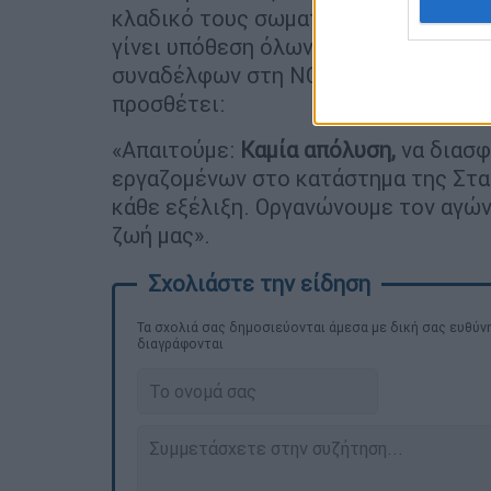
κλαδικό τους σωματείο. Να δυναμώσε
γίνει υπόθεση όλων των εργαζομένω
συναδέλφων στη NOTOS», αναφέρει 
προσθέτει:
«Απαιτούμε:
Καμία απόλυση,
να διασφ
εργαζομένων στο κατάστημα της Σταδ
κάθε εξέλιξη. Οργανώνουμε τον αγών
ζωή μας».
Τα σχολιά σας δημοσιεύονται άμεσα με δική σας ευθύνη
διαγράφονται