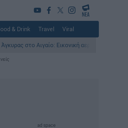
ood & Drink
Travel
Viral
ο Αιγαίο: Εικονική αερομαχία ανάμεσα σε ελλην
ενείς