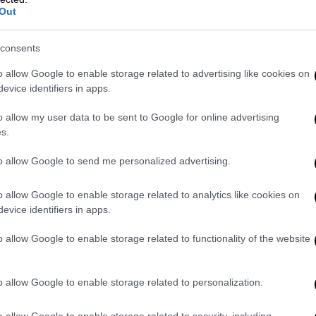
ν, λειτουργών του Δημοσίου, καθώς και
Out
σωρευτικά τις ακόλουθες προϋποθέσεις:
μπτο (65ο) έτος της ηλικίας τους στις 31
consents
 από το έτος αναφοράς ή έχουν
o allow Google to enable storage related to advertising like cookies on
 της ηλικίας τους στις 31 Δεκεμβρίου του
evice identifiers in apps.
φοράς, δεν τους καταβάλλεται κύρια
o allow my user data to be sent to Google for online advertising
ται σύνταξη λόγω θανάτου,
s.
 εισόδημά τους, ανεξαρτήτως της πηγής
to allow Google to send me personalized advertising.
λλασσόμενο, πραγματικό και τεκμαρτό, δεν
μενο φορολογικό έτος το ποσό των είκοσι
o allow Google to enable storage related to analytics like cookies on
ν άγαμο και των τριάντα πέντε χιλιάδων
evice identifiers in apps.
το μέρος συμφώνου συμβίωσης,
o allow Google to enable storage related to functionality of the website
 περιουσίας υπόχρεου, συζύγου ή μέρους
ν τέκνων δεν υπερβαίνει, με βάση την
o allow Google to enable storage related to personalization.
ιαίου Φόρου Ιδιοκτησίας Ακινήτων
, το ποσό των τριακοσίων χιλιάδων
o allow Google to enable storage related to security, including