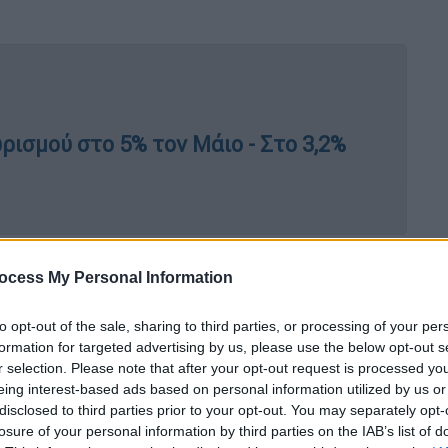
ρισμού στο 5% τον Μάιο - Στο 3,2%
από 250 ευρώ πέρυσι) θα λάβουν περίπου τα
ocess My Personal Information
ων 1,6 εκατομμύρια είναι συνταξιούχοι και
κές παροχές.
to opt-out of the sale, sharing to third parties, or processing of your per
formation for targeted advertising by us, please use the below opt-out s
r selection. Please note that after your opt-out request is processed y
eing interest-based ads based on personal information utilized by us or
εριουσιακά βάσει των οποίων θα δοθεί το
disclosed to third parties prior to your opt-out. You may separately opt-
losure of your personal information by third parties on the IAB’s list of