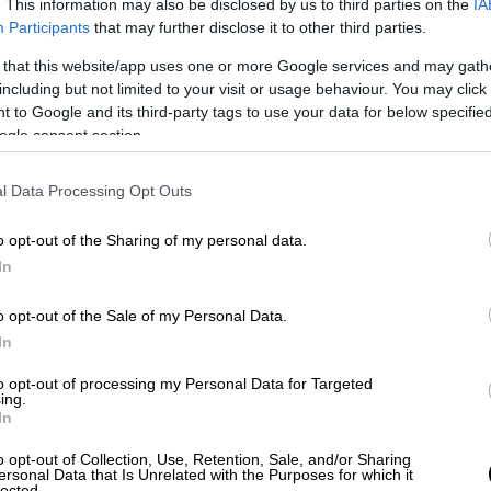
. This information may also be disclosed by us to third parties on the
IA
Participants
that may further disclose it to other third parties.
ευρώ που ήταν πέρυσι)
 ευρώ που ήταν πέρυσι).
 that this website/app uses one or more Google services and may gath
0 ευρώ για τον άγαμο και 400.000 ευρώ για
including but not limited to your visit or usage behaviour. You may click 
 to Google and its third-party tags to use your data for below specifi
ogle consent section.
α λάβουν όσοι εισπράττουν μόνο σύνταξη
αντί για 65). Πρόκειται κυρίως για γυναίκες
l Data Processing Opt Outs
 περιορισμένη πρόσβαση στην αγορά
o opt-out of the Sharing of my personal data.
αποτελούν την ασθενέστερη ομάδα των
In
00) οι οποίοι λαμβάνουν μέση σύνταξη 730
.
o opt-out of the Sale of my Personal Data.
In
ετήσια οικονομική ενίσχυση ύψους
αξιούχους του Ηλεκτρονικού Εθνικού
to opt-out of processing my Personal Data for Targeted
ing.
Κ.Α.), στους οποίους καταβλήθηκε κύρια
In
 μήνα Σεπτέμβριο εκάστου έτους αναφοράς,
o opt-out of Collection, Use, Retention, Sale, and/or Sharing
αξη περί υπαγωγής στον ενιαίο Φορέα
ersonal Data that Is Unrelated with the Purposes for which it
lected.