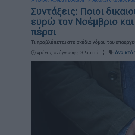
📌 Ποιους Αφορά η ρύθμιση
📌 Αλλάζει ο τρόπος κα
Συντάξεις: Ποιοι δικαι
ευρώ τον Νοέμβριο και 
πέρσι
Τι προβλέπεται στο σχέδιο νόμου του υπουργε
🕛 χρόνος ανάγνωσης: 8 λεπτά ┋ 🗣️
Ανοικτό 