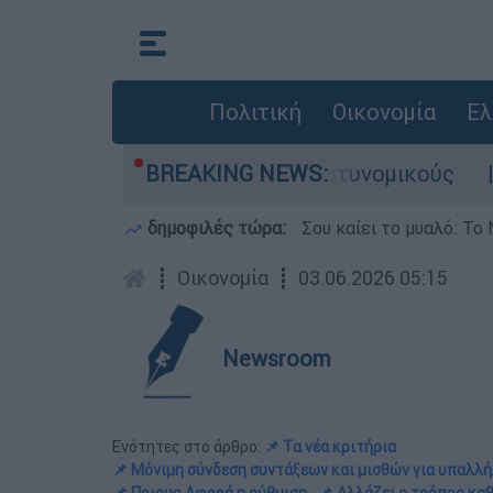
Πολιτική
Οικονομία
Ελ
 Τι αποκάλυψε στους αστυνομικούς
BREAKING NEWS:
Θανατηφ
δημοφιλές τώρα:
Σου καίει το μυαλό: Το 
┋
Οικονομία
┋
03.06.2026 05:15
Newsroom
Ενότητες στο άρθρο:
📌 Τα νέα κριτήρια
📌 Μόνιμη σύνδεση συντάξεων και μισθών για υπαλλή