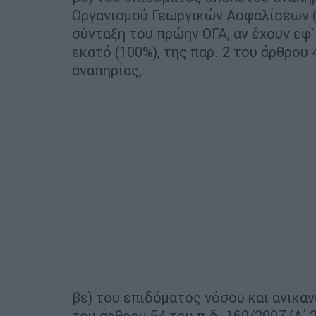
Οργανισμού Γεωργικών Ασφαλίσεων (
σύνταξη του πρώην ΟΓΑ, αν έχουν εφ
εκατό (100%), της παρ. 2 του άρθρου 
αναπηρίας,
βε) του επιδόματος νόσου και ανικα
του άρθρου 54 του π.δ. 169/2007 (Α΄ 2