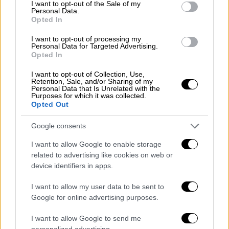
consent section.
I want to opt-out of the Sale of my
νήσο Σαμοθράκη της Περιφερειακής
Personal Data.
Opted In
Ενότητας Έβρου της Περιφέρειας
Ανατολικής Μακεδονίας και Θράκης και
I want to opt-out of processing my
Personal Data for Targeted Advertising.
στη νήσο Αμμουλιανή της
Opted In
Περιφερειακής Ενότητας Χαλκιδικής
I want to opt-out of Collection, Use,
της Περιφέρειας Κεντρικής
Retention, Sale, and/or Sharing of my
Personal Data that Is Unrelated with the
Μακεδονίας. Το ανωτέρω ποσό
Purposes for which it was collected.
διαμορφώνεται σε 50 ευρώ,
εφόσον ο
Opted Out
δικαιούχος επιλέξει κατάθεση σε
Google consents
τραπεζικό λογαριασμό
50 ευρώ
με τη χρήση ψηφιακής
I want to allow Google to enable storage
related to advertising like cookies on web or
χρεωστικής κάρτας για δικαιούχους
device identifiers in apps.
ιδιοκτήτες οχημάτων πλην
μοτοσυκλετών - μοτοποδηλάτων, με
I want to allow my user data to be sent to
κύρια κατοικία στην υπόλοιπη Ελλάδα.
Google for online advertising purposes.
Το ανωτέρω ποσό
διαμορφώνεται σε
40
I want to allow Google to send me
ευρώ
, εφόσον ο δικαιούχος επιλέξει
personalized advertising.