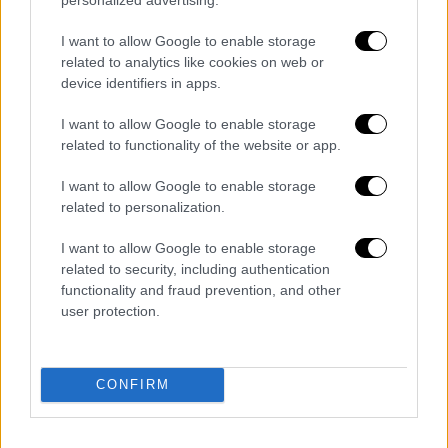
κατάθεση σε τραπεζικό λογαριασμό
35 ευρώ
με τη χρήση ψηφιακής
I want to allow Google to enable storage
related to analytics like cookies on web or
χρεωστικής κάρτας για δικαιούχους
device identifiers in apps.
ιδιοκτήτες μοτοσυκλετών -
μοτοποδηλάτων, με κατοικία στις
I want to allow Google to enable storage
Περιφέρειες Βορείου Αιγαίου, Νοτίου
related to functionality of the website or app.
Αιγαίου, Ιονίων Νήσων, Κρήτης, στην
I want to allow Google to enable storage
Περιφερειακή Ενότητα Νήσων της
related to personalization.
Περιφέρειας Αττικής, στην
Περιφερειακή Ενότητα Σποράδων της
I want to allow Google to enable storage
related to security, including authentication
Περιφέρειας Θεσσαλίας, στην
functionality and fraud prevention, and other
Περιφερειακή Ενότητα Θάσου της
user protection.
Περιφέρειας Ανατολικής Μακεδονίας
και Θράκης, στη νήσο Σκύρο της
Περιφερειακής Ενότητας Εύβοιας της
CONFIRM
Περιφέρειας Στερεάς Ελλάδας, στη
νήσο Σαμοθράκη της Περιφερειακής