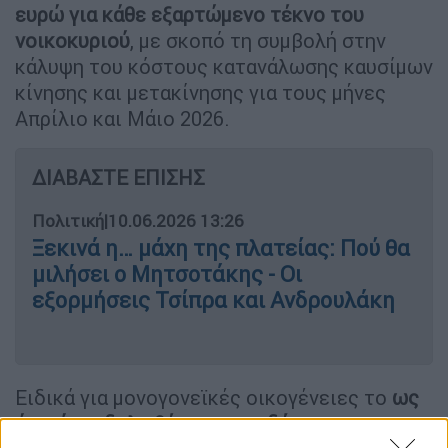
ευρώ για κάθε εξαρτώμενο τέκνο του
νοικοκυριού
, με σκοπό τη συμβολή στην
κάλυψη του κόστους κατανάλωσης καυσίμων
κίνησης και μετακίνησης για τους μήνες
Απρίλιο και Μάιο 2026.
ΔΙΑΒΑΣΤΕ ΕΠΙΣΗΣ
Πολιτική
|
10.06.2026 13:26
Ξεκινά η… μάχη της πλατείας: Πού θα
μιλήσει ο Μητσοτάκης - Οι
εξορμήσεις Τσίπρα και Ανδρουλάκη
Ειδικά για μονογονεϊκές οικογένειες το
ως
άνω όριο δηλωθέντος εισοδήματος