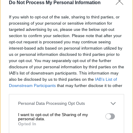
ανέρχεται σε 39.000 ευρώ
, προσαυξανόμενο
Do Not Process My Personal Information
κατά
5.000 ευρώ για κάθε εξαρτώμενο τέκνο
πέραν του πρώτου.
If you wish to opt-out of the sale, sharing to third parties, or
processing of your personal or sensitive information for
Το ύψος της επιδότησης
targeted advertising by us, please use the below opt-out
section to confirm your selection. Please note that after your
60 ευρώ
με τη χρήση ψηφιακής
opt-out request is processed you may continue seeing
χρεωστικής κάρτας για δικαιούχους
interest-based ads based on personal information utilized by
ιδιοκτήτες οχημάτων πλην
us or personal information disclosed to third parties prior to
your opt-out. You may separately opt-out of the further
μοτοσυκλετών - μοτοποδηλάτων, με
disclosure of your personal information by third parties on the
κύρια κατοικία στις Περιφέρειες
IAB’s list of downstream participants. This information may
Βορείου Αιγαίου, Νοτίου Αιγαίου, Ιονίων
also be disclosed by us to third parties on the
IAB’s List of
Νήσων, Κρήτης, στην Περιφερειακή
Downstream Participants
that may further disclose it to other
third parties.
Ενότητα Σποράδων της Περιφέρειας
Θεσσαλίας, στην Περιφερειακή Ενότητα
Please note that this website/app uses one or more Google
Personal Data Processing Opt Outs
Θάσου της Περιφέρειας Ανατολικής
services and may gather and store information including but
not limited to your visit or usage behaviour. You may click to
I want to opt-out of the Sharing of my
Μακεδονίας και Θράκης, στη νήσο Σκύρο
personal data.
grant or deny consent to Google and its third-party tags to
της Περιφερειακής Ενότητας Εύβοιας
Opted In
use your data for below specified purposes in below Google
της Περιφέρειας Στερεάς Ελλάδας, στη