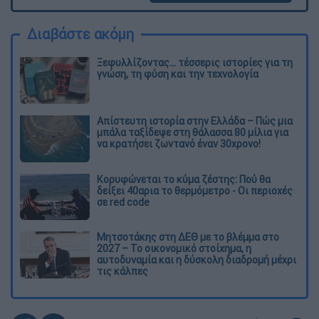
Διαβάστε ακόμη
Ξεφυλλίζοντας... τέσσερις ιστορίες για τη
γνώση, τη φύση και την τεχνολογία
Απίστευτη ιστορία στην Ελλάδα – Πώς μια
μπάλα ταξίδεψε στη θάλασσα 80 μίλια για
να κρατήσει ζωντανό έναν 30χρονο!
Κορυφώνεται το κύμα ζέστης: Πού θα
δείξει 40αρια το θερμόμετρο - Οι περιοχές
σε red code
Μητσοτάκης στη ΔΕΘ με το βλέμμα στο
2027 – Το οικονομικό στοίχημα, η
αυτοδυναμία και η δύσκολη διαδρομή μέχρι
τις κάλπες