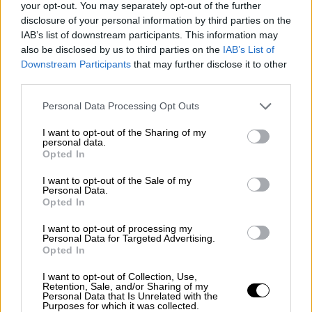
your opt-out. You may separately opt-out of the further
disclosure of your personal information by third parties on the
IAB’s list of downstream participants. This information may
also be disclosed by us to third parties on the
IAB’s List of
Downstream Participants
that may further disclose it to other
third parties.
Please note that this website/app uses one or more Google
Personal Data Processing Opt Outs
services and may gather and store information including but
not limited to your visit or usage behaviour. You may click to
I want to opt-out of the Sharing of my
personal data.
grant or deny consent to Google and its third-party tags to
Opted In
use your data for below specified purposes in below Google
consent section.
I want to opt-out of the Sale of my
Personal Data.
Opted In
I want to opt-out of processing my
Personal Data for Targeted Advertising.
βε) του επιδόματος νόσου και ανικανότητας
Opted In
των συνταξιούχων του Δημοσίου, του
I want to opt-out of Collection, Use,
άρθρου 54 του π.δ. 169/2007 (Α΄ 210),
Retention, Sale, and/or Sharing of my
Personal Data that Is Unrelated with the
Purposes for which it was collected.
βστ) του εξωιδρυματικού επιδόματος του