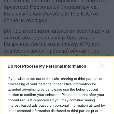
υπηρεσιών, οι οποίες χορηγούνται από τον
Οργανισμό Προνοιακών Επιδομάτων και
Κοινωνικής Αλληλεγγύης (Ο.Π.Ε.Κ.Α.) σε
άτομα με αναπηρία,
βδ) του επιδόματος απολύτου αναπηρίας για
συνταξιούχους του πρώην Οργανισμού
Γεωργικών Ασφαλίσεων (πρώην ΟΓΑ) που
λαμβάνουν μόνον τη βασική σύνταξη του
πρώην ΟΓΑ, αν έχουν εφ` όρου ζωής ποσοστό
αναπηρίας εκατό τοις εκατό (100%), της παρ.
Do Not Process My Personal Information
2 του άρθρου 4 του π.δ. 334/1988 (Α΄ 154),
περί ποσοστού αναπηρίας,
If you wish to opt-out of the sale, sharing to third parties, or
processing of your personal or sensitive information for
targeted advertising by us, please use the below opt-out
section to confirm your selection. Please note that after your
opt-out request is processed you may continue seeing
interest-based ads based on personal information utilized by
us or personal information disclosed to third parties prior to