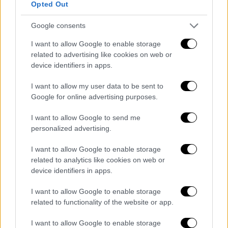
Opted Out
άρθρου 42 του ν. 1140/1981 (Α΄ 68), τα οποία
επιδόματα των υποπερ. βδ), βε) και βστ)
Google consents
χορηγούνται από τον e-Ε.Φ.Κ.Α.,
I want to allow Google to enable storage
related to advertising like cookies on web or
βζ) των επιδομάτων των άρθρων 54Α του
device identifiers in apps.
π.δ. 169/2007, 100 έως 103 του π.δ.
168/2007 (Α΄ 209), τα οποία καταβάλλονται
I want to allow my user data to be sent to
Google for online advertising purposes.
από το Δημόσιο,
I want to allow Google to send me
βη) σύνταξης αναπηρίας εξ ιδίου
personalized advertising.
δικαιώματος, η οποία υπολογίζεται
σύμφωνα με το άρθρο 88 του π.δ. 168/2007
I want to allow Google to enable storage
και καταβάλλεται από το Δημόσιο.
related to analytics like cookies on web or
device identifiers in apps.
γ) Στα άτομα με αναπηρία που κρίνεται ότι
I want to allow Google to enable storage
δικαιούνται αναδρομικής καταβολής της
related to functionality of the website or app.
προνοιακής παροχής σε χρήμα της υποπερ.
βγ) της περ. β) για τον μήνα Νοέμβριο
I want to allow Google to enable storage