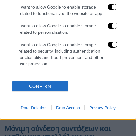
γ) Στα άτομα με αναπηρία που κρίνεται ότι
I want to allow Google to enable storage
related to functionality of the website or app.
δικαιούνται αναδρομικής καταβολής της
προνοιακής παροχής σε χρήμα της υποπερ.
I want to allow Google to enable storage
βγ) της περ. β) για τον μήνα Νοέμβριο
related to personalization.
εκάστου έτους αναφοράς, μετά την τακτική
I want to allow Google to enable storage
καταβολή της μηνιαίας προνοιακής παροχής
related to security, including authentication
του μήνα αυτού.
functionality and fraud prevention, and other
user protection.
δ) Στους ανάδοχους γονείς ατόμων
ενταγμένων σε γενικά ή ειδικά αναπηρικά
προνοιακά προγράμματα, οι οποίοι
CONFIRM
λαμβάνουν οικονομική ενίσχυση, σύμφωνα με
το δεύτερο εδάφιο της παρ. 5 του άρθρου 12
του ν. 4538/2018 (Α΄ 85), περί παροχών και
Data Deletion
Data Access
Privacy Policy
διευκολύνσεων σε ανάδοχους γονείς.
Μόνιμη σύνδεση συντάξεων και