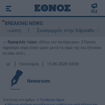
BREAKING NEWS:
η
Συναγερμός στην Κάρπαθο: Βρέθηκαν παλ
δημοφιλές τώρα:
«Θέλω τον πατέρα μου»: 27χρονη
παρέσυρε νύφη λίγες ώρες μετά το γάμο της και ζητούσε
να πάει σπίτι...
┋
Οικονομία
┋
15.06.2026 04:00
Newsroom
Ενότητες στο άρθρο:
📌 Τα νέα κριτήρια
📌 Μόνιμη σύνδεση συντάξεων και μισθών για υπαλλήλους και