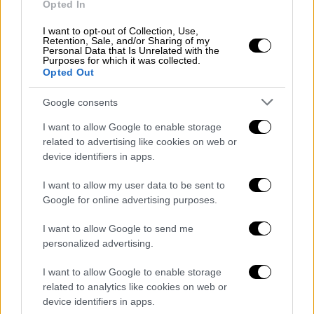
Opted In
βε) του επιδόματος νόσου και ανικανότητας
των συνταξιούχων του Δημοσίου, του
I want to opt-out of Collection, Use,
Retention, Sale, and/or Sharing of my
άρθρου 54 του π.δ. 169/2007 (Α΄ 210),
Personal Data that Is Unrelated with the
Purposes for which it was collected.
Opted Out
βστ) του εξωιδρυματικού επιδόματος του
άρθρου 42 του ν. 1140/1981 (Α΄ 68), τα οποία
Google consents
επιδόματα των υποπερ. βδ), βε) και βστ)
I want to allow Google to enable storage
χορηγούνται από τον e-Ε.Φ.Κ.Α.,
related to advertising like cookies on web or
device identifiers in apps.
βζ) των επιδομάτων των άρθρων 54Α του
π.δ. 169/2007, 100 έως 103 του π.δ.
I want to allow my user data to be sent to
168/2007 (Α΄ 209), τα οποία καταβάλλονται
Google for online advertising purposes.
από το Δημόσιο,
I want to allow Google to send me
personalized advertising.
βη) σύνταξης αναπηρίας εξ ιδίου
δικαιώματος, η οποία υπολογίζεται
I want to allow Google to enable storage
σύμφωνα με το άρθρο 88 του π.δ. 168/2007
related to analytics like cookies on web or
και καταβάλλεται από το Δημόσιο.
device identifiers in apps.