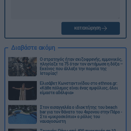
καταχώρηση
Διαβάστε ακόμη
O στρατηγός ήταν σχιζοφρενής, εμμονικός,
πλησίαζε τα 75 όταν τον αντάμωσε η δόξα –
Εκείνος που άλλαξε την πορεία της
Ιστορίας!
Ελισάβετ Κωνσταντινίδου στο ethnos.gr:
«Κάθε πόλεμος είναι ένας εμφύλιος, όλοι
είμαστε αδέλφια»
Στον εισαγγελέα ο ιδιοκτήτης του beach
bar για τον θάνατο του 4χρονου στην Πάρο -
Στο «μικροσκόπιο» ο ρόλος του
ναυαγοσώστη