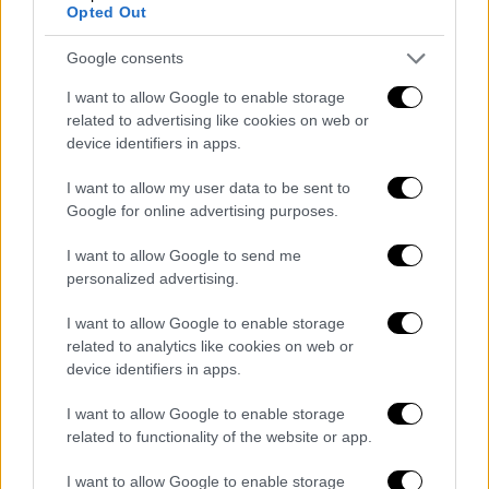
Σεπτεμβρίου.
Το αντίστοιχο επίδομα αδείας
Opted Out
καταβάλλεται είτε ολόκληρο στην αρχή της
άδειας είτε σε δόσεις μαζί με τις αποδοχές
Google consents
της περιόδου.
I want to allow Google to enable storage
related to advertising like cookies on web or
Τι ισχύει με την άδεια το 2026
device identifiers in apps.
Μέχρι πρότινος, η ετήσια άδεια έπρεπε να
I want to allow my user data to be sent to
λαμβάνεται ενιαία, εκτός και αν υπήρχε
Google for online advertising purposes.
αίτημα του εργαζομένου για κατάτμησή της.
I want to allow Google to send me
Ακόμη και τότε, ο νόμος απαιτούσε οι δύο
personalized advertising.
εβδομάδες να χορηγούνται συνεχόμενα.
I want to allow Google to enable storage
Με τις νέες ρυθμίσεις,
δίνεται μεγαλύτερη
related to analytics like cookies on web or
ευελιξία στους εργαζομένους, οι οποίοι θα
device identifiers in apps.
μπορούν να επιλέξουν - με τη συναίνεση του
I want to allow Google to enable storage
εργοδότη - να κατανείμουν την άδειά τους
related to functionality of the website or app.
σε περισσότερα χρονικά διαστήματα εντός
του ίδιου έτους
. Για παράδειγμα, θα μπορούν
I want to allow Google to enable storage