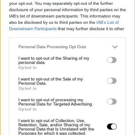
είναι άνεργοι και λαμβάνουν τακτικό
your opt-out. You may separately opt-out of the further
επίδομα ανεργίας από τη ΔΥΠΑ.
disclosure of your personal information by third parties on the
IAB’s list of downstream participants. This information may
Για τη διευκόλυνση των εργαζομένων, το
also be disclosed by us to third parties on the
IAB’s List of
Downstream Participants
that may further disclose it to other
Κέντρο Πληροφόρησης Εργαζομένων και
third parties.
Ανέργων (ΚΕΠΕΑ) της ΓΣΕΕ διαθέτει στην
ιστοσελίδα του online εφαρμογή, μέσω της
Please note that this website/app uses one or more Google
Personal Data Processing Opt Outs
services and may gather and store information including but
οποίας μπορεί ο καθένας να υπολογίσει το
not limited to your visit or usage behaviour. You may click to
I want to opt-out of the Sharing of my
ύψος του επιδόματος που δικαιούται.
personal data.
grant or deny consent to Google and its third-party tags to
Opted In
use your data for below specified purposes in below Google
Υποχρεωτική άδεια το καλοκαίρι για
consent section.
I want to opt-out of the Sale of my
το 50% του προσωπικού
Personal Data.
Opted In
Κατά τη θερινή περίοδο, ισχύει ειδική
I want to opt-out of processing my
πρόβλεψη για τη λήψη της άδειας:
Personal Data for Targeted Advertising.
Opted In
τουλάχιστον το 50% των εργαζομένων κάθε
επιχείρησης θα πρέπει να λάβει την ετήσια
I want to opt-out of Collection, Use,
Retention, Sale, and/or Sharing of my
άδειά του μεταξύ 1ης Μαΐου και 30ης
Personal Data that Is Unrelated with the
Purposes for which it was collected.