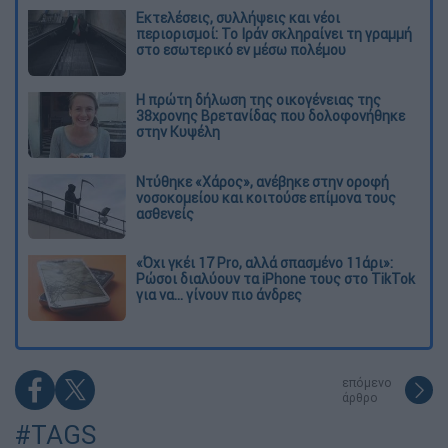
Εκτελέσεις, συλλήψεις και νέοι
περιορισμοί: Το Ιράν σκληραίνει τη γραμμή
στο εσωτερικό εν μέσω πολέμου
Η πρώτη δήλωση της οικογένειας της
38χρονης Βρετανίδας που δολοφονήθηκε
στην Κυψέλη
Ντύθηκε «Χάρος», ανέβηκε στην οροφή
νοσοκομείου και κοιτούσε επίμονα τους
ασθενείς
«Όχι γκέι 17 Pro, αλλά σπασμένο 11άρι»:
Ρώσοι διαλύουν τα iPhone τους στο TikTok
για να... γίνουν πιο άνδρες
επόμενο
άρθρο
#TAGS