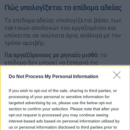
Πώς υπολογίζεται το επίδομα αδείας
Το επίδομα αδείας υπολογίζεται βάσει των
τακτικών αποδοχών του εργαζομένου και
υπόκειται σε ανώτατα όρια, ανάλογα με τον
τρόπο αμοιβής:
Για εργαζόμενους με μηνιαίο μισθό:
το
επίδομα δεν μπορεί να ξεπερνά τις
αποδοχές 15 ημερών. Συνήθως αντιστοιχεί
Do Not Process My Personal Information
στο μισό του μηνιαίου μισθού.
Για εργαζόμενους με ημερομίσθιο ή ποσοστά:
If you wish to opt-out of the sale, sharing to third parties, or
αντιστοιχεί σε 13 ημερομίσθια.
processing of your personal or sensitive information for
targeted advertising by us, please use the below opt-out
Το επίδομα αδείας καταβάλλεται μόνο σε
section to confirm your selection. Please note that after your
opt-out request is processed you may continue seeing
εργαζομένους που βρίσκονται σε ενεργή
interest-based ads based on personal information utilized by
εργασιακή σχέση.
Δεν το δικαιούνται όσοι
us or personal information disclosed to third parties prior to