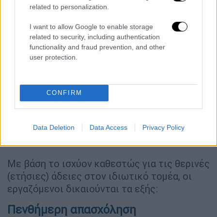
related to personalization.
να τη λάβουν σε τέσσερις επιμέρους
περιόδους, ανάλογα με τις ανάγκες τους.
I want to allow Google to enable storage
related to security, including authentication
Με τη νέα διάταξη αυτό που γίνεται σήμερα
functionality and fraud prevention, and other
κατόπιν άτυπης συνεννόησης μεταξύ των
user protection.
εργαζόμενων και των λογιστηρίων των
επιχειρήσεων, έρχεται να ρυθμιστεί με νόμο
που
θα δίνει το δικαίωμα στον εργαζόμενο
CONFIRM
να κάνει αίτηση για το διάστημα που
επιθυμεί να πάρει την άδειά του ερχόμενος
Data Deletion
Data Access
Privacy Policy
κατόπιν διαπραγμάτευσης με τον εργοδότη
του.
Με βάση το ισχύον καθεστώς για τις θερινές
(ετήσιες) άδειες στον ιδιωτικό τομέα, οι
εργαζόμενοι δικαιούνται τα εξής:
Πενθήμερη απασχόληση