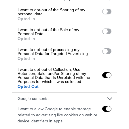
μεταφορών.
services and may gather and store information including but
not limited to your visit or usage behaviour. You may click to
I want to opt-out of the Sharing of my
personal data.
grant or deny consent to Google and its third-party tags to
Opted In
use your data for below specified purposes in below Google
consent section.
I want to opt-out of the Sale of my
Personal Data.
Opted In
I want to opt-out of processing my
Personal Data for Targeted Advertising.
Opted In
I want to opt-out of Collection, Use,
Retention, Sale, and/or Sharing of my
Personal Data that Is Unrelated with the
Purposes for which it was collected.
Opted Out
Google consents
I want to allow Google to enable storage
related to advertising like cookies on web or
device identifiers in apps.