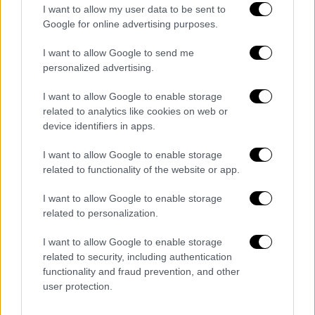
I want to allow my user data to be sent to
Google for online advertising purposes.
I want to allow Google to send me
personalized advertising.
ΟΛΘ
I want to allow Google to enable storage
Μοχλός για την επιχειρηματικότητα
related to analytics like cookies on web or
και τις εξαγωγές
device identifiers in apps.
Η στρατηγική σημασία αυτής της
I want to allow Google to enable storage
related to functionality of the website or app.
αναβάθμισης λειτουργεί ως
ισχυρός μοχλός
για την επιχειρηματικότητα
, καθώς αφορά
I want to allow Google to enable storage
άμεσα κάθε οικονομική μονάδα της
related to personalization.
περιοχής. Οι νέες υποδομές ενισχύουν
I want to allow Google to enable storage
καθοριστικά το οικοσύστημα logistics, την
related to security, including authentication
εξαγωγική ανταγωνιστικότητα των τοπικών
functionality and fraud prevention, and other
επιχειρήσεων, μειώνουν το μεταφορικό
user protection.
κόστος και περιορίζουν δραστικά τους