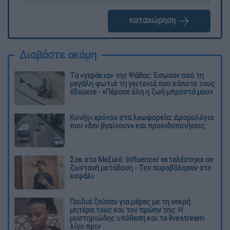
καταχώρηση
Διαβάστε ακόμη
Τα «γεράκια» της Ψάθας: Έσωσαν από τη
μεγάλη φωτιά τη γειτονιά που κάποτε τους
έδιωχνε - «Πέρασε όλη η ζωή μπροστά μου»
Κυνήγι χρόνου στα λεωφορεία: Δρομολόγια
που «δεν βγαίνουν» και προειδοποιήσεις
Σοκ στο Μεξικό: Influencer εκτελέστηκε σε
ζωντανή μετάδοση - Τον πυροβόλησαν στο
κεφάλι
Παιδιά ζούσαν για μέρες με τη νεκρή
μητέρα τους και τον πρώην της: Η
μυστηριώδης υπόθεση και το livestream
λίγο πριν