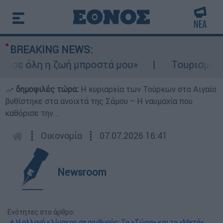
BREAKING NEWS:
 όλη η ζωή μπροστά μου»
Τουρισμός για Ο
δημοφιλές τώρα:
Η κυριαρχία των Τούρκων στο Αιγαίο
βυθίστηκε στα ανοιχτά της Σάμου – Η ναυμαχία που
καθόρισε την...
┋
Οικονομία
┋
07.07.2026 16:41
Newsroom
Ενότητες στο άρθρο:
📌 Η αλλαγή κλίμακας σε αριθμούς: Το «Τώρα» και το «Μετά»