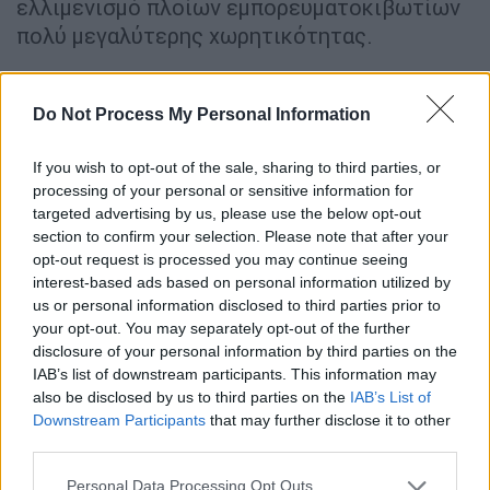
ελλιμενισμό πλοίων εμπορευματοκιβωτίων
πολύ μεγαλύτερης χωρητικότητας.
Παράλληλα, το συνολικό μήκος του
προβλήτα σχεδόν διπλασιάζεται, καθώς από
Do Not Process My Personal Information
τα 568 μέτρα επεκτείνεται στα 1.081 μέτρα,
χάρη στην προσθήκη 513 μέτρων νέου
If you wish to opt-out of the sale, sharing to third parties, or
processing of your personal or sensitive information for
κρηπιδώματος, ενώ η κατασκευή αυτή
targeted advertising by us, please use the below opt-out
εξασφαλίζει την προσθήκη επιπλέον
section to confirm your selection. Please note that after your
χερσαίας επιφάνειας για τη διαχείριση
opt-out request is processed you may continue seeing
φορτίων. Το αποτέλεσμα όλων αυτών των
interest-based ads based on personal information utilized by
παρεμβάσεων είναι ο υπερδιπλασιασμός της
us or personal information disclosed to third parties prior to
your opt-out. You may separately opt-out of the further
ετήσιας δυναμικότητας του σταθμού, η
disclosure of your personal information by third parties on the
οποία εκτοξεύεται από τα 650.000 TEU στα
IAB’s list of downstream participants. This information may
1.500.000 TEU. Αυτό σημαίνει απρόσκοπτη
also be disclosed by us to third parties on the
IAB’s List of
σύνδεση με διεθνείς αγορές, περισσότερες
Downstream Participants
that may further disclose it to other
third parties.
εμπορευματικές ροές και ισχυρότερη θέση
της Θεσσαλονίκης στον χάρτη των
Please note that this website/app uses one or more Google
Personal Data Processing Opt Outs