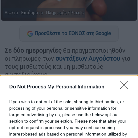
Λεφτά - Επιδόματα - Πληρωμές / Pexels
Προσθέστε το ΕΘΝΟΣ στη Google
Σε δύο ημερομηνίες
θα πραγματοποιηθούν
οι πληρωμές των
συντάξεων Αυγούστου
για
τους μισθωτούς και μη μισθωτούς
συνταξιούχους.
Για τους συνταξιούχους που υπάγονται στον
Do Not Process My Personal Information
ΟΑΕΕ, τον ΟΓΑ και το ΕΤΑΑ,
καθώς και για
If you wish to opt-out of the sale, sharing to third parties, or
όσους συνταξιοδοτήθηκαν από την 1η
processing of your personal or sensitive information for
Ιανουαρίου 2017 και μετά μέσω του ΟΠΣ-
targeted advertising by us, please use the below opt-out
ΕΦΚΑ, οι συντάξεις Αυγούστου 2026 θα
section to confirm your selection. Please note that after your
καταβληθούν την Τρίτη 28 Ιουλίου 2026. Την
opt-out request is processed you may continue seeing
interest-based ads based on personal information utilized by
ίδια ημέρα θα πληρωθούν και οι αντίστοιχες