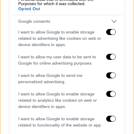
Purposes for which it was collected.
Αναλυτικά οι ημερομηνίες πληρωμής:
Opted Out
ΟΑΕΕ: Τρίτη 28 Ιουλίου 2026
Google consents
ΟΓΑ: Τρίτη 28 Ιουλίου 2026
I want to allow Google to enable storage
ΕΤΑΑ: Τρίτη 28 Ιουλίου 2026
related to advertising like cookies on web or
device identifiers in apps.
Νέοι συνταξιούχοι μετά την 1/1/2017: Τρίτη
28 Ιουλίου 2026
I want to allow my user data to be sent to
ΙΚΑ: Πέμπτη 30 Ιουλίου 2026
Google for online advertising purposes.
ΝΑΤ: Πέμπτη 30 Ιουλίου 2026
I want to allow Google to send me
Δημόσιο: Πέμπτη 30 Ιουλίου 2026
personalized advertising.
Υπόλοιπα Ταμεία μισθωτών ΕΦΚΑ: Πέμπτη
I want to allow Google to enable storage
30 Ιουλίου 2026
related to analytics like cookies on web or
device identifiers in apps.
Υπενθυμίζεται ότι η ταυτόχρονη καταβολή
κύριων και επικουρικών συντάξεων
I want to allow Google to enable storage
εφαρμόζεται σε μόνιμη βάση μετά από
related to functionality of the website or app.
σχετική απόφαση του Υπουργείου Εργασίας