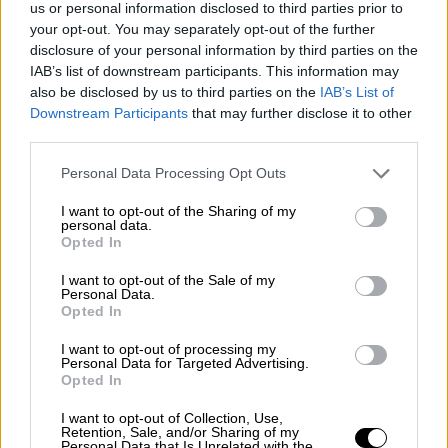
us or personal information disclosed to third parties prior to
επικουρικές συντάξεις.
your opt-out. You may separately opt-out of the further
disclosure of your personal information by third parties on the
IAB’s list of downstream participants. This information may
ΔΙΑΒΑΣΤΕ ΕΠΙΣΗΣ
also be disclosed by us to third parties on the
IAB’s List of
Downstream Participants
that may further disclose it to other
Οικονομία
|
08.07.2026 07:43
third parties.
Ακίνητα: Παράταση στο «πάγωμα»
ΦΠΑ και φόρου υπεραξίας σχεδιάζει
Please note that this website/app uses one or more Google
Personal Data Processing Opt Outs
services and may gather and store information including but
η κυβέρνηση
not limited to your visit or usage behaviour. You may click to
I want to opt-out of the Sharing of my
personal data.
grant or deny consent to Google and its third-party tags to
Opted In
use your data for below specified purposes in below Google
consent section.
I want to opt-out of the Sale of my
Αντίστοιχα, οι συνταξιούχοι του
ΙΚΑ
, του
Personal Data.
Opted In
ΝΑΤ, του Δημοσίου και των υπόλοιπων
Ταμείων μισθωτών θα δουν τα χρήματα
I want to opt-out of processing my
Personal Data for Targeted Advertising.
στους λογαριασμούς τους την Πέμπτη 30
Opted In
Ιουλίου 2026. Μαζί θα καταβληθούν και οι
I want to opt-out of Collection, Use,
επικουρικές συντάξεις.
Retention, Sale, and/or Sharing of my
Personal Data that Is Unrelated with the