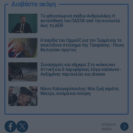
Διαβάστε ακόμη
Το φθινοπωρινό σχέδιο Ανδρουλάκη: Η
αντεπίθεση του ΠΑΣΟΚ από την κοινωνία
έως τη ΔΕΘ
Η παγίδα του Ορμούζ για τον Τραμπ και το
επικίνδυνο στοίχημα της Τεχεράνης - Ποιος
θα λυγίσει πρώτος
Συναγερμός και σήμερα: Στο «κόκκινο»
Αττική και 6 περιφέρειες λόγω καύσωνα -
Αυξημένες περιπολίες και drones
Νίκος Καλογερόπουλος: Μια ζωή γεμάτη
θέατρο, σινεμά και ποίηση
επόμενο
άρθρο