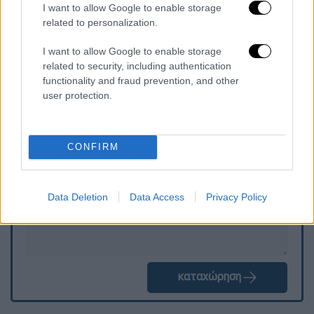
I want to allow Google to enable storage
και της διοίκησης του e-ΕΦΚΑ,
related to personalization.
διευκολύνοντας τον προγραμματισμό των
συνταξιούχων.
I want to allow Google to enable storage
related to security, including authentication
functionality and fraud prevention, and other
user protection.
Τα σχολιά σας δημοσιεύονται άμεσα με δική σας ευθύνη. Το
ΕΘΝΟΣ θα παρεμβαίνει και τα προσβλητικά σχόλια θα
διαγράφονται
CONFIRM
Data Deletion
Data Access
Privacy Policy
καταχώρηση