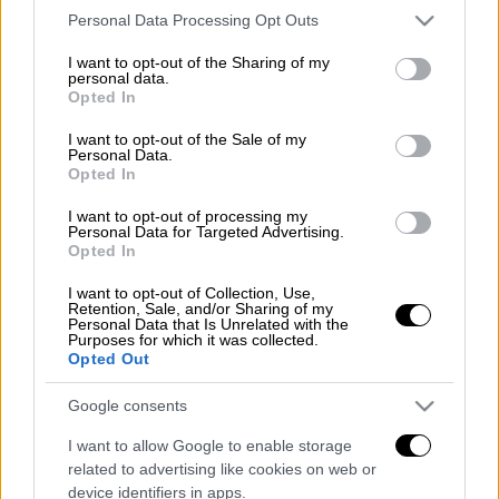
και γενικότερα κτιρίων μέσω της
Please note that this website/app uses one or more Google
Personal Data Processing Opt Outs
πλατφόρμας του
Airbnb
θα δώσει την
services and may gather and store information including but
Παρασκευή (14/06) στις 2 μ.μ., μέσα από
not limited to your visit or usage behaviour. You may click to
I want to opt-out of the Sharing of my
personal data.
grant or deny consent to Google and its third-party tags to
το
ethnos.gr
και την ενότητα
«ΕΘΝΟΣ
Opted In
use your data for below specified purposes in below Google
Οδηγός», ο CEO της Krama Property, Μάνος
consent section.
I want to opt-out of the Sale of my
Κρανίδης.
Personal Data.
Opted In
Για περισσότερο από μία ώρα ο
κ.
I want to opt-out of processing my
Κρανίδης
θα απαντά
ζωντανά
στους
Personal Data for Targeted Advertising.
επισκέπτες του site, οι οποίοι θα
Opted In
υποβάλλουν Live τις ερωτήσεις τους μέσα
I want to opt-out of Collection, Use,
από την ειδική φόρμα του
Live chat
.
Retention, Sale, and/or Sharing of my
Personal Data that Is Unrelated with the
Πατήστε
εδώ για να υποβάλετε την ερώτησή
Purposes for which it was collected.
Opted Out
σας
.
Google consents
Διαβάστε ακόμη
I want to allow Google to enable storage
Δημιούργησαν με AI νέους ιούς μέσα σε
related to advertising like cookies on web or
λίγες ώρες - Γιατί προβληματίζονται οι
device identifiers in apps.