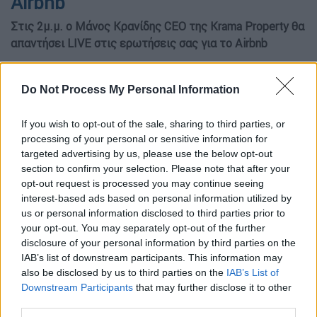
Airbnb
Στις 2μ.μ. ο Μάνος Κρανίδης CEO της Krama Property θα
απαντήσει LIVE στις ερωτήσεις σας για το Airbnb
Do Not Process My Personal Information
If you wish to opt-out of the sale, sharing to third parties, or
processing of your personal or sensitive information for
targeted advertising by us, please use the below opt-out
section to confirm your selection. Please note that after your
opt-out request is processed you may continue seeing
interest-based ads based on personal information utilized by
us or personal information disclosed to third parties prior to
your opt-out. You may separately opt-out of the further
disclosure of your personal information by third parties on the
Προσθέστε το ΕΘΝΟΣ στη Google
IAB’s list of downstream participants. This information may
also be disclosed by us to third parties on the
IAB’s List of
Απαντήσεις στις απορίες σας σχετικά με το
Downstream Participants
that may further disclose it to other
ζήτημα της μίσθωσης καταλυμάτων, σπιτιών
third parties.