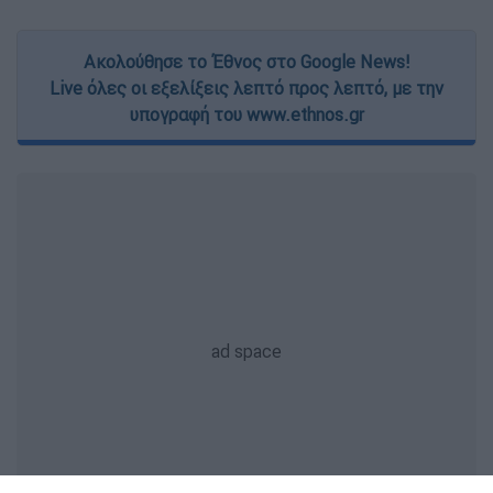
Ακολούθησε το Έθνος στο Google News!
Live όλες οι εξελίξεις λεπτό προς λεπτό, με την
υπογραφή του www.ethnos.gr