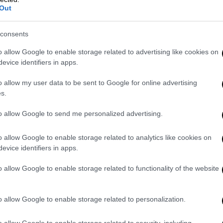
Out
Ο ηθοποιός πάσχει από καρδιακή
αρρυθμία
consents
o allow Google to enable storage related to advertising like cookies on
evice identifiers in apps.
o allow my user data to be sent to Google for online advertising
s.
Αθλητισμός
|
14.06.2019 21:46
H ΠΑΕ Αρης αποκαλύπτει ένα
to allow Google to send me personalized advertising.
μεγάλο σχέδιο: «Το σπίτι μας
o allow Google to enable storage related to analytics like cookies on
προσεχώς»
evice identifiers in apps.
Η ανακατασκευή του Κλεάνθης
Βικελίδης είναι το μεγάλο πρότζεκτ
o allow Google to enable storage related to functionality of the website
της ΠΑΕ Αρης
o allow Google to enable storage related to personalization.
o allow Google to enable storage related to security, including