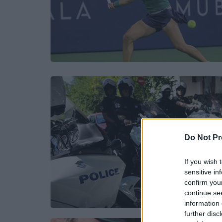
Do Not Pr
If you wish 
sensitive in
confirm you
continue se
information 
further disc