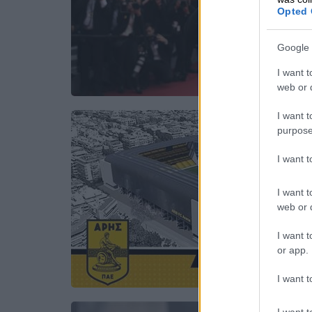
Opted 
Google 
I want t
web or d
I want t
purpose
I want 
I want t
web or d
I want t
or app.
I want t
I want t