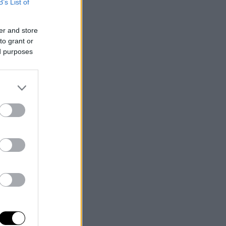
B’s List of
er and store
to grant or
ed purposes