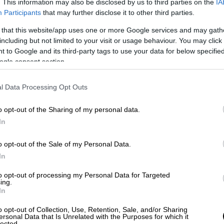
. This information may also be disclosed by us to third parties on the
IA
Participants
that may further disclose it to other third parties.
Ελλάδα
|
14.06.2019 22:23
Βασίλης Παλαιοκώστας: Δεν έχω
 that this website/app uses one or more Google services and may gath
including but not limited to your visit or usage behaviour. You may click 
σχέση με την βόμβα στον
 to Google and its third-party tags to use your data for below specifi
Βασιλάκη (vid)
ogle consent section.
Ο κακοποιός παρουσιάζει μέσα από
το βιβλίο του αναλυτικά τη δράση
l Data Processing Opt Outs
του και τις ληστείες που έχει
διαπράξει
o opt-out of the Sharing of my personal data.
In
o opt-out of the Sale of my Personal Data.
In
to opt-out of processing my Personal Data for Targeted
ing.
Lifestyle
|
14.06.2019 22:14
In
Εισήχθη στο νοσοκομείο ο Αλέν
o opt-out of Collection, Use, Retention, Sale, and/or Sharing
Ντελόν
ersonal Data that Is Unrelated with the Purposes for which it
lected.