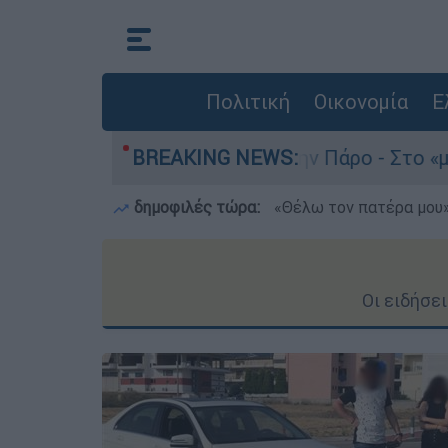
Πολιτική
Οικονομία
Ε
ο του 4χρονου στην Πάρο - Στο «μικροσκόπιο» ο
BREAKING NEWS:
δημοφιλές τώρα:
«Θέλω τον πατέρα μου»:
Οι ειδήσε