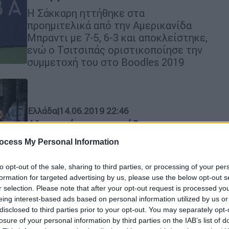
Η Σάκκαρη ηττήθηκε στα
προημιτελικά από την Αμερικανίδα
Μπραντι με 7-5, 6-3 και αποκλείστηκε,
ενώ ο Τσιτσιπάς οριστικοποίησε την
συμμετοχή του στο Boodles 2019
Ελλάδα
|
14.06.2019 22:46
Αλγερινός αποπειράθηκε να
βιάσει 27χρονη μέσα στο σπίτι της
ocess My Personal Information
(vid)
to opt-out of the sale, sharing to third parties, or processing of your per
Ο επίδοξος βιαστής συνελήφθη λίγη
formation for targeted advertising by us, please use the below opt-out s
ώρα αργότερα από την αστυνομία
r selection. Please note that after your opt-out request is processed y
eing interest-based ads based on personal information utilized by us or
disclosed to third parties prior to your opt-out. You may separately opt-
losure of your personal information by third parties on the IAB’s list of