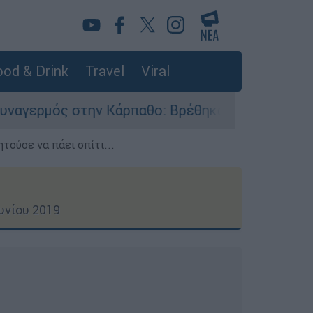
od & Drink
Travel
Viral
Κάρπαθο: Βρέθηκαν παλιά πυρομαχικά στο Αρδάν
τούσε να πάει σπίτι...
υνίου 2019