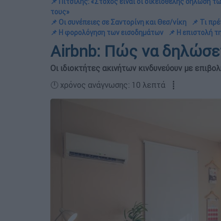
📌 Πιτσιλής: «Στόχος είναι οι οικειοθελής δήλωση 
τους»
📌 Οι συνέπειες σε Σαντορίνη και Θεσ/νίκη
📌 Τι πρέ
📌 Η φορολόγηση των εισοδημάτων
📌 H επιστολή τ
Airbnb: Πώς να δηλώσε
Οι ιδιοκτήτες ακινήτων κινδυνεύουν με επιβολ
🕛 χρόνος ανάγνωσης: 10 λεπτά ┋