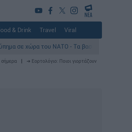
ood & Drink
Travel
Viral
α του ΝΑΤΟ - Τα βασικά σενάρια έως το 2029
 σήμερα
|
➔ Εορτολόγιο: Ποιοι γιορτάζουν