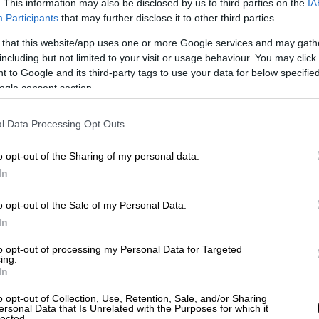
. This information may also be disclosed by us to third parties on the
IA
α όλες τις επιμέρους μισθώσεις επιλέγετε
Participants
that may further disclose it to other third parties.
 that this website/app uses one or more Google services and may gath
από τη λίστα «Συγκεντρωτική Δήλωση για
including but not limited to your visit or usage behaviour. You may click 
 to Google and its third-party tags to use your data for below specifi
ogle consent section.
ται αυτόματα από την εφαρμογή με την
l Data Processing Opt Outs
ες», επιλέγετε «Οριστικοποίηση»,
o opt-out of the Sharing of my personal data.
εντρωτική Δήλωση για το έτος 2018» ή
In
ση που θέλετε να επεξεργαστείτε τη
o opt-out of the Sale of my Personal Data.
In
 τυχόν έχετε ήδη υποβάλλει δηλώσεις
to opt-out of processing my Personal Data for Targeted
ς που αφορούν το ανωτέρω διάστημα, δεν
ing.
In
η «Συγκεντρωτική Δήλωση Βραχυχρόνιας
o opt-out of Collection, Use, Retention, Sale, and/or Sharing
ersonal Data that Is Unrelated with the Purposes for which it
lected.