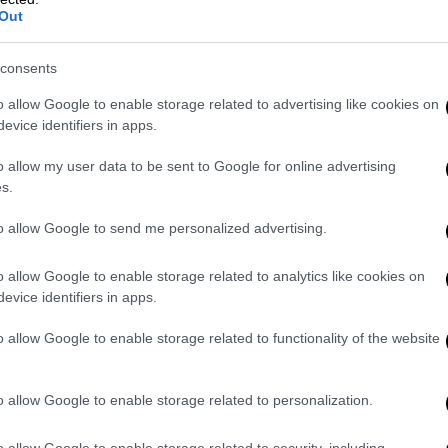
ιμα
Out
consents
υς ιδιοκτήτες που διαθέτουν το ακίνητό
o allow Google to enable storage related to advertising like cookies on
ς βραχυχρόνιας μίσθωσης και δεν έχουν
evice identifiers in apps.
ι ήδη εντοπίσει τα ακίνητα αυτά και το
o allow my user data to be sent to Google for online advertising
μου που φτάνει μέχρι και τα 5.000 ευρώ.
s.
υ μισθώνονται μέσω
Airbnb
ή άλλης
to allow Google to send me personalized advertising.
πεύσει να τα δηλώσουν στο μητρώο οι
o allow Google to enable storage related to analytics like cookies on
evice identifiers in apps.
 προσβάσιμη μέσω της ιστοσελίδας της
λα εκείνα τα στοιχεία-κωδικούς ώστε να
o allow Google to enable storage related to functionality of the website
ασης των εν λόγων ακινήτων και κατ’
ούν οι ιδιοκτήτες τους μέσω της Airbnb.
o allow Google to enable storage related to personalization.
νοικιάζουν ακίνητα μέσω της πλατφόρμας
o allow Google to enable storage related to security, including