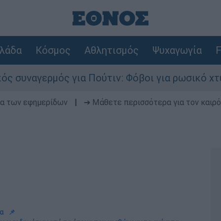
λάδα
Κόσμος
Αθλητισμός
Ψυχαγωγία
F
ς για Πούτιν: Φόβοι για ρωσικό χτύπημα σε χώρ
δα των εφημερίδων
|
➔ Μάθετε περισσότερα για τον καιρό
α
📌