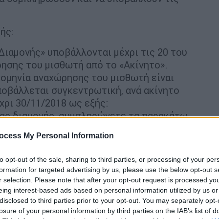
ής:
Διαμονής» υποβάλλονται μέχρι τις 20 του
ησης του μισθωτή από το «Ακίνητο».
ερομηνία αναχώρησης του μισθωτή είναι
υποβάλλεται συγκεντρωτική, ανά ακίνητο
ρι 30/11/2018 ως εξής:
ας διαμονής, συμπληρώνετε τα παρακάτω
ocess My Personal Information
to opt-out of the sale, sharing to third parties, or processing of your per
φιξης μισθωτή μέσα στο 2018 π.χ.
formation for targeted advertising by us, please use the below opt-out s
r selection. Please note that after your opt-out request is processed y
ης π.χ. 31/10/2018
eing interest-based ads based on personal information utilized by us or
θροισμα των επιμέρους μισθωμάτων
disclosed to third parties prior to your opt-out. You may separately opt-
γετε τον τρόπο πληρωμής από τη λίστα και
losure of your personal information by third parties on the IAB’s list of