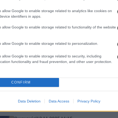
Πώς καθορίζονται οι προθεσμίες
συμμόρφωσης για τις εταιρείες
o allow Google to enable storage related to analytics like cookies on
evice identifiers in apps.
τεχνολογίας και πληρωμών
o allow Google to enable storage related to functionality of the website
o allow Google to enable storage related to personalization.
Ελλάδα
|
15.11.2025 19:08
Σύσκεψη Χατζηδάκη-Τσιάρα στα
o allow Google to enable storage related to security, including
γραφεία του ΟΠΕΚΕΠΕ: Πότε
cation functionality and fraud prevention, and other user protection.
αναμένονται οι πληρωμές στους
αγρότες
«Είναι απαραίτητη η ενσωμάτωση των
CONFIRM
ελέγχων για αυτό υπήρξαν
καθυστερήσεις και μπαίνει σε νέα
εποχή διαφάνειας και δικαιοσύνης»
Data Deletion
Data Access
Privacy Policy