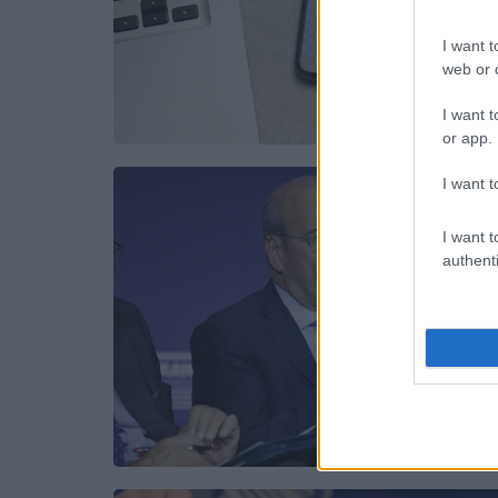
I want t
web or d
I want t
or app.
I want t
I want t
authenti