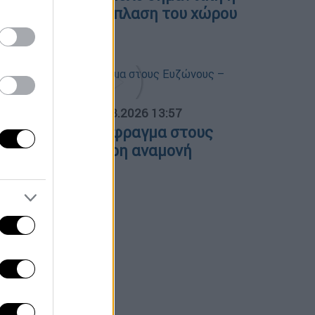
ρόοδος στην ανάπλαση του χώρου
ης ΔΕΘ»
ΟΣΠΑΣΜΑΤΑ...
|
05.08.2026 13:57
υκλοφοριακό έμφραγμα στους
υζώνους – Τρίωρη αναμονή