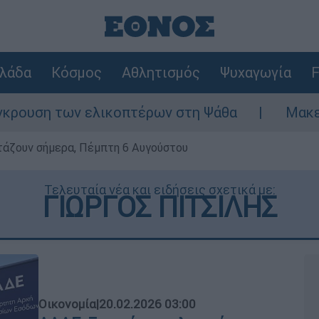
λάδα
Κόσμος
Αθλητισμός
Ψυχαγωγία
F
ελικοπτέρων στη Ψάθα
Μακελειό στη Βόρε
ρτάζουν σήμερα, Πέμπτη 6 Αυγούστου
Τελευταία νέα και ειδήσεις σχετικά με:
ΓΙΩΡΓΟΣ ΠΙΤΣΙΛΗΣ
Οικονομία
|
20.02.2026 03:00