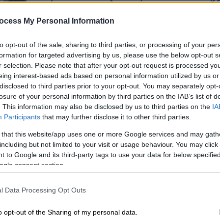
Κ
ακινήτων της τελευταίας
0
τριετίας
ocess My Personal Information
Πόσους φορολογικούς ελέγχους
ανακοίνωσε η Αρχή για το 2026
to opt-out of the sale, sharing to third parties, or processing of your per
formation for targeted advertising by us, please use the below opt-out s
Κε
r selection. Please note that after your opt-out request is processed y
Κ
eing interest-based ads based on personal information utilized by us or
0
disclosed to third parties prior to your opt-out. You may separately opt-
losure of your personal information by third parties on the IAB’s list of
. This information may also be disclosed by us to third parties on the
IA
Participants
that may further disclose it to other third parties.
Οικονομία
|
05.01.2026 05:00
Ώρ
 that this website/app uses one or more Google services and may gath
myProperty: Τι αλλάζει από
Ώ
including but not limited to your visit or usage behaviour. You may click 
σήμερα στα συμβόλαια ακινήτων
 to Google and its third-party tags to use your data for below specifi
ogle consent section.
Πώς θα γίνεται ψηφιακά η διαδικασία
l Data Processing Opt Outs
ΑΠ
o opt-out of the Sharing of my personal data.
Κ