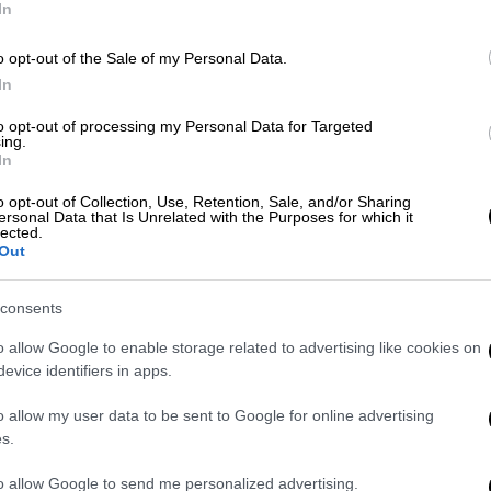
In
π
τ
o opt-out of the Sale of my Personal Data.
In
Οικονομία
|
03.01.2026 12:04
myProperty: Αλλαγές στα
to opt-out of processing my Personal Data for Targeted
ing.
συμβόλαια ακινήτων από τη
In
ΑΠ
Δευτέρα 5 Ιανουαρίου
Κ
o opt-out of Collection, Use, Retention, Sale, and/or Sharing
Πώς θα γίνεται ψηφιακά η διαδικασία
ersonal Data that Is Unrelated with the Purposes for which it
Ε
lected.
Out
consents
o allow Google to enable storage related to advertising like cookies on
evice identifiers in apps.
Οικονομία
|
17.11.2025 19:38
Τι αλλάζει στις συναλλαγές με
o allow my user data to be sent to Google for online advertising
s.
IRIS από 1η Δεκεμβρίου - Οι
ανακοινώσεις της ΑΑΔΕ
to allow Google to send me personalized advertising.