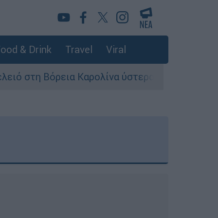
ood & Drink
Travel
Viral
ια Καρολίνα ύστερα από πυροβολισμούς: Νεκροί