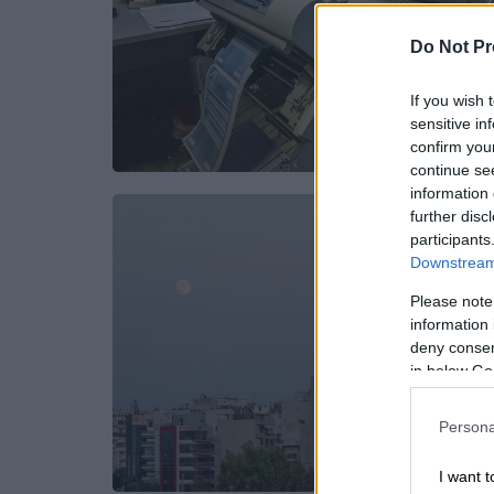
Do Not Pr
If you wish 
sensitive in
confirm you
continue se
information 
further disc
participants
Downstream 
Please note
information 
deny consent
in below Go
Persona
I want t