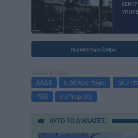
περισσότερα άρθρα
ΑΛΛΑ #TAGS
ΑΑΔΕ
ειδήσεις τώρα
ακίνητ
POS
myProperty
ΑΥΤΟ ΤΟ ΔΙΑΒΑΣΕΣ;