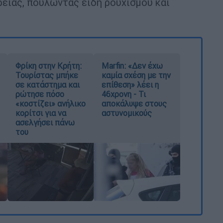
είας, πουλώντας είδη ρουχισμού και
Φρίκη στην Κρήτη:
Marfin: «Δεν έχω
Τουρίστας μπήκε
καμία σχέση με την
σε κατάστημα και
επίθεση» λέει η
ρώτησε πόσο
46χρονη - Τι
«κοστίζει» ανήλικο
αποκάλυψε στους
κορίτσι για να
αστυνομικούς
ασελγήσει πάνω
του