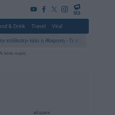
od & Drink
Travel
Viral
εση» λέει η 46χρονη - Τι αποκάλυψε στους αστυν
% λύνει χωρίς...