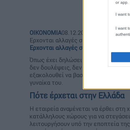
or app.
I want t
I want t
ΟΙΚΟΝΟΜΙΑ
08.12.2019
17:08
authenti
Ερχονται αλλαγές στα σούπερ μάρκετ
Ερχονται αλλαγές στα σούπερ μάρκετ
Όπως έχει δηλώσει ο ίδιος σε συνέντ
δεν δουλέψεις, δεν θα φας», ενώ όπω
εξακολουθεί να βασίζεται οικονομικά
γυναίκα του.
Πότε έρχεται στην Ελλάδα
Η εταιρεία αναμένεται να έρθει στη 
κατάλληλους χώρους για να στεγάσει
λειτουργήσουν υπό την εποπτεία της