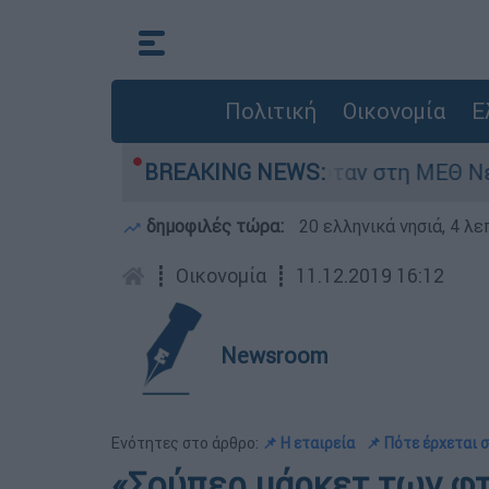
Πολιτική
Οικονομία
Ε
φος 8 ημερών - Νοσηλευόταν στη ΜΕΘ Νεογνών
BREAKING NEWS:
δημοφιλές τώρα:
20 ελληνικά νησιά, 4 λ
┋
Οικονομία
┋
11.12.2019 16:12
Newsroom
Ενότητες στο άρθρο:
📌 Η εταιρεία
📌 Πότε έρχεται 
«Σούπερ μάρκετ των φ