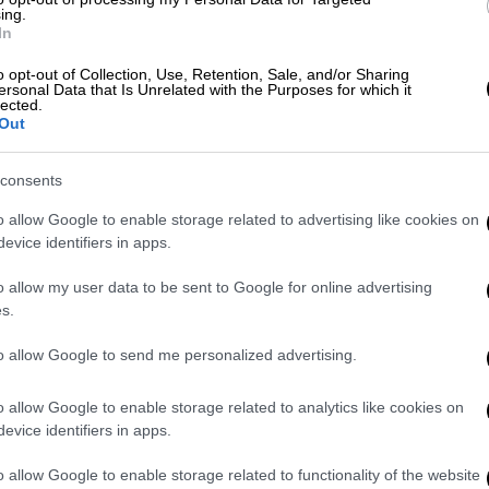
ίας θα λειτουργούν τα νέα καταστήματα.
ing.
In
o opt-out of Collection, Use, Retention, Sale, and/or Sharing
ersonal Data that Is Unrelated with the Purposes for which it
 στη Μεγάλη Βρετανία για πρώτη φορά το
lected.
μόλις 1 στερλίνα. Ο ιδρυτής της, Steve
Out
αστημάτων έναντι 50 εκατ. στερλίνων.
consents
o allow Google to enable storage related to advertising like cookies on
evice identifiers in apps.
o allow my user data to be sent to Google for online advertising
s.
to allow Google to send me personalized advertising.
o allow Google to enable storage related to analytics like cookies on
evice identifiers in apps.
o allow Google to enable storage related to functionality of the website