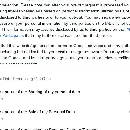
r selection. Please note that after your opt-out request is processed y
eing interest-based ads based on personal information utilized by us or
disclosed to third parties prior to your opt-out. You may separately opt-
losure of your personal information by third parties on the IAB’s list of
. This information may also be disclosed by us to third parties on the
IA
Participants
that may further disclose it to other third parties.
 that this website/app uses one or more Google services and may gath
including but not limited to your visit or usage behaviour. You may click 
 to Google and its third-party tags to use your data for below specifi
 το ΕΘΝΟΣ στη Google
ogle consent section.
l Data Processing Opt Outs
 οποία, κατά τους Financial Times, στοχεύει
έσα στην επόμενη δεκαετία, ετοιμάζεται
o opt-out of the Sharing of my personal data.
α «
σούπερ μάρκετ των φτωχών
».
In
α σχεδιάζει να να ανοίξει συνολικά 300
o opt-out of the Sale of my Personal Data.
ολική Ευρώπη, ενώ έχει βάλει στο «μάτι»
In
, για την αύξηση των εσόδων της θυγατρικής
to opt-out of processing my Personal Data for Targeted