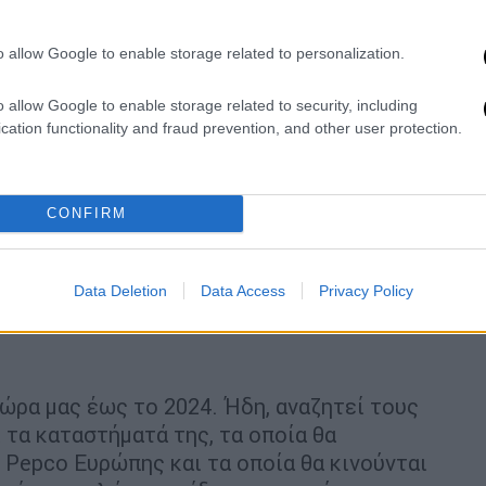
o allow Google to enable storage related to personalization.
o allow Google to enable storage related to security, including
cation functionality and fraud prevention, and other user protection.
: Στήνουν ράφια για τους 30άρηδες
: Στήνουν ράφια για τους 30άρηδες
CONFIRM
ευξή του, έχει μεγαλώσει με το ρητό «Αν
ς έχει σημειώσει μέχρι και σήμερα
 στο «χαρτζιλίκι» που παίρνει από τη
Data Deletion
Data Access
Privacy Policy
χώρα μας έως το 2024. Ήδη, αναζητεί τους
 τα καταστήματά της, τα οποία θα
 Pepco Ευρώπης και τα οποία θα κινούνται