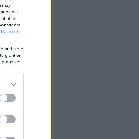
ou may
 personal
out of the
 downstream
B’s List of
er and store
to grant or
ed purposes