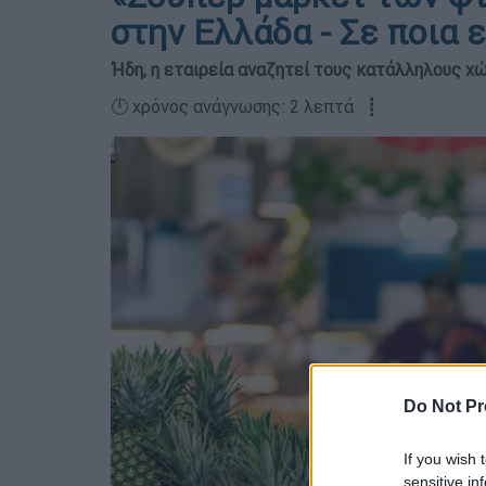
στην Ελλάδα - Σε ποια 
Ήδη, η εταιρεία αναζητεί τους κατάλληλους χ
🕛 χρόνος ανάγνωσης: 2 λεπτά ┋
Do Not Pr
If you wish 
sensitive in