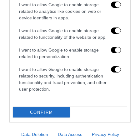
I want to allow Google to enable storage
related to analytics like cookies on web or
device identifiers in apps.
I want to allow Google to enable storage
Κόσμος
|
20.01.2020 08:47
related to functionality of the website or app.
Έρευνα: 2.153 δισεκατομμυριούχοι στον
κόσμο με περισσότερα χρήματα από το
I want to allow Google to enable storage
60% του πληθυσμού
related to personalization.
Οι γυναίκες της υφηλίου εξακολουθούν να
I want to allow Google to enable storage
είναι τα μεγαλύτερα θύματα των
related to security, including authentication
οικονομικών ανισοτήτων
functionality and fraud prevention, and other
user protection.
CONFIRM
Data Deletion
Data Access
Privacy Policy