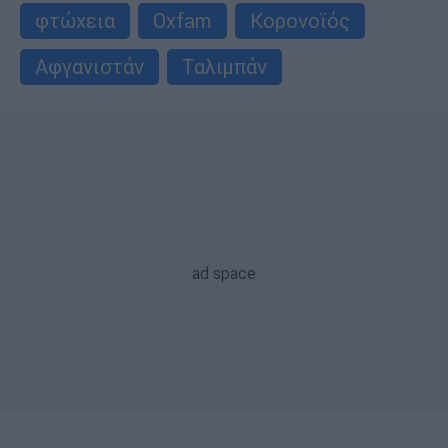
φτώχεια
Oxfam
Κορονοϊός
Αφγανιστάν
Ταλιμπάν