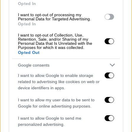
Viral
|
10.04.2020 11:09
Opted In
Ούτε τώρα είναι ίσοι πλούσιοι και
I want to opt-out of processing my
φτωχοί και αυτή η δημοσιογράφος το
Personal Data for Targeted Advertising.
Opted In
εξηγεί
I want to opt-out of Collection, Use,
«Αναρωτιόμαστε τι είδους "κοινωνικό
Retention, Sale, and/or Sharing of my
συμβόλαιο" θα έπρεπε να συνάψουμε ώστε
Personal Data that Is Unrelated with the
Purposes for which it was collected.
να σταματήσει η ανισότητα που γίνεται όλο
Opted Out
και πιο ισχυρή», σημειώνει μεταξύ άλλων
Google consents
I want to allow Google to enable storage
related to advertising like cookies on web or
device identifiers in apps.
I want to allow my user data to be sent to
Google for online advertising purposes.
I want to allow Google to send me
personalized advertising.