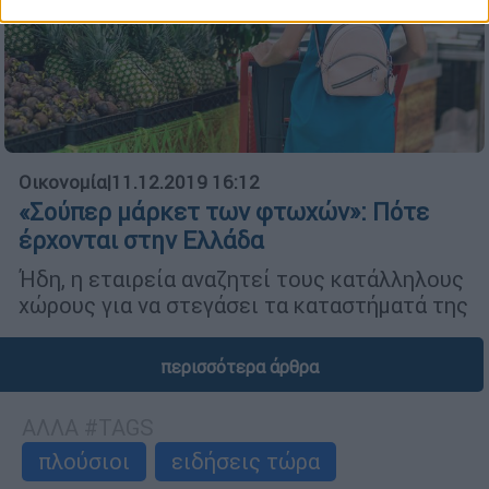
Οικονομία
|
11.12.2019 16:12
«Σούπερ μάρκετ των φτωχών»: Πότε
έρχονται στην Ελλάδα
Ήδη, η εταιρεία αναζητεί τους κατάλληλους
χώρους για να στεγάσει τα καταστήματά της
περισσότερα άρθρα
ΑΛΛΑ #TAGS
πλούσιοι
ειδήσεις τώρα