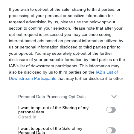
νεόπτωχους σε όλες τις πόλεις του
πλανήτη
If you wish to opt-out of the sale, sharing to third parties, or
processing of your personal or sensitive information for
Εκατό εκατομμύρια νεόπτωχοι λόγω του
targeted advertising by us, please use the below opt-out
κορωνοϊού θα προστεθούν στις μεγάλες
section to confirm your selection. Please note that after your
πόλεις παγκοσμίως όπως εκτιμούν ειδικοί.
opt-out request is processed you may continue seeing
interest-based ads based on personal information utilized by
us or personal information disclosed to third parties prior to
your opt-out. You may separately opt-out of the further
disclosure of your personal information by third parties on the
IAB’s list of downstream participants. This information may
also be disclosed by us to third parties on the
IAB’s List of
Downstream Participants
that may further disclose it to other
third parties.
Please note that this website/app uses one or more Google
Personal Data Processing Opt Outs
services and may gather and store information including but
not limited to your visit or usage behaviour. You may click to
I want to opt-out of the Sharing of my
personal data.
grant or deny consent to Google and its third-party tags to
Opted In
use your data for below specified purposes in below Google
consent section.
I want to opt-out of the Sale of my
Personal Data.