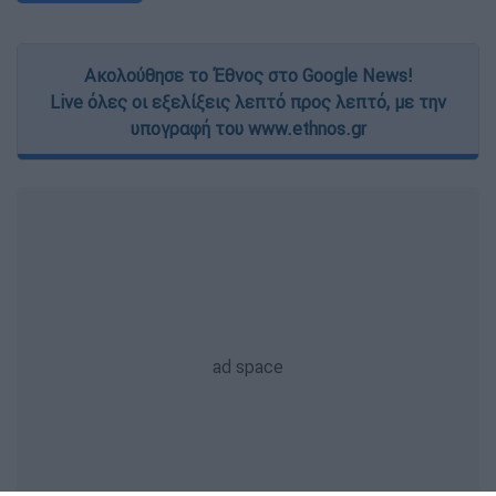
Ακολούθησε το Έθνος στο Google News!
Live όλες οι εξελίξεις λεπτό προς λεπτό, με την
υπογραφή του www.ethnos.gr