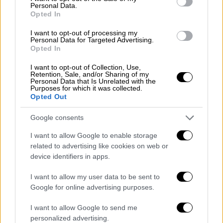
χαμηλόμισθοι του εργατικού δυναμικού της
Personal Data.
Opted In
χώρας
. Επομένως,
έχουν περισσότερες
πιθανότητες να νοσήσουν
από τον ιό επειδή
I want to opt-out of processing my
Personal Data for Targeted Advertising.
είναι περισσότερο εκτεθειμένοι
σε αυτόν»,
Opted In
συμπληρώνει.
I want to opt-out of Collection, Use,
Retention, Sale, and/or Sharing of my
«Εκείνοι που ζουν σε πολυκατοικίες και
Personal Data that Is Unrelated with the
μικρά διαμερίσματα βρίσκουν την
Purposes for which it was collected.
Opted Out
απαγόρευση κυκλοφορίας
ακόμη πιο
δύσκολη. Όσοι κάνουν χειρωνακτικές
Google consents
εργασίες δεν μπορούν να δουλέψουν από το
I want to allow Google to enable storage
σπίτι. Πρόκειται για ένα ζήτημα δημόσιας
related to advertising like cookies on web or
υγείας με τεράστιες διακλαδώσεις στο
device identifiers in apps.
κομμάτι της κοινωνικής πρόνοιας και
I want to allow my user data to be sent to
παράλληλα είναι ένα ζήτημα κοινωνικής
Google for online advertising purposes.
πρόνοιας με τεράστιες διακλαδώσεις ως
προς τη δημόσια υγεία», συμπληρώνει.
I want to allow Google to send me
personalized advertising.