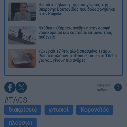
Η πρώτη δήλωση της οικογένειας της
38χρονης Βρετανίδας που δολοφονήθηκε
στην Κυψέλη
Ντύθηκε «Χάρος», ανέβηκε στην οροφή
νοσοκομείου και κοιτούσε επίμονα τους
ασθενείς
«Όχι γκέι 17 Pro, αλλά σπασμένο 11άρι»:
Ρώσοι διαλύουν τα iPhone τους στο TikTok
για να... γίνουν πιο άνδρες
επόμενο
άρθρο
#TAGS
διακρίσεις
φτωχοί
Κορονοϊός
πλούσιοι