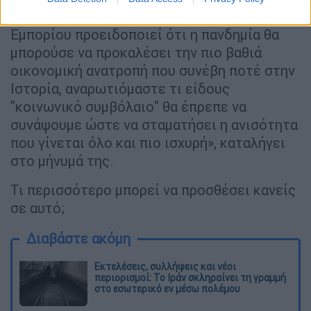
ύφεση και ο Παγκόσμιος Οργανισμός
Εμπορίου προειδοποιεί ότι η πανδημία θα
μπορούσε να προκαλέσει την πιο βαθιά
οικονομική ανατροπή που συνέβη ποτέ στην
Ιστορία, αναρωτιόμαστε τι είδους
"κοινωνικό συμβόλαιο" θα έπρεπε να
συνάψουμε ώστε να σταματήσει η ανισότητα
που γίνεται όλο και πιο ισχυρή», καταλήγει
στο μήνυμά της.
Τι περισσότερο μπορεί να προσθέσει κανείς
σε αυτό;
Διαβάστε ακόμη
Εκτελέσεις, συλλήψεις και νέοι
περιορισμοί: Το Ιράν σκληραίνει τη γραμμή
στο εσωτερικό εν μέσω πολέμου