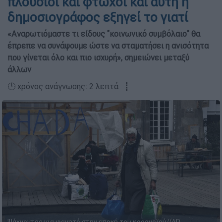
πλούσιοι και φτωχοί και αυτή η
δημοσιογράφος εξηγεί το γιατί
«Αναρωτιόμαστε τι είδους "κοινωνικό συμβόλαιο" θα
έπρεπε να συνάψουμε ώστε να σταματήσει η ανισότητα
που γίνεται όλο και πιο ισχυρή», σημειώνει μεταξύ
άλλων
🕛 χρόνος ανάγνωσης: 2 λεπτά ┋
Ψάχνοντας για φαγητό στην εποχή του κορονοϊού/(AP