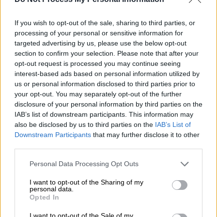
«Δεν επιβιώνεις από τον ιό με τη δύναμη
του χαρακτήρα, ό,τι κι αν μας πουν οι
If you wish to opt-out of the sale, sharing to third parties, or
processing of your personal or sensitive information for
συνεργάτες του πρωθυπουργού», αναφέρει
targeted advertising by us, please use the below opt-out
στην αρχή του μηνύματός της η Maitlis,
section to confirm your selection. Please note that after your
δίνοντας μια ιδέα για το τι θα ακολουθήσει.
opt-out request is processed you may continue seeing
interest-based ads based on personal information utilized by
«Και η ασθένεια αυτή δεν είναι ένας
us or personal information disclosed to third parties prior to
τρομερός ισοπεδωτής, από τις συνέπειες
your opt-out. You may separately opt-out of the further
disclosure of your personal information by third parties on the
του οποίου όλοι, φτωχοί και πλούσιοι,
IAB’s list of downstream participants. This information may
υποφέρουν το ίδιο», συνεχίζει. «Αυτός είναι
also be disclosed by us to third parties on the
IAB’s List of
ένας μύθος που πρέπει να αποδομηθεί.
Downstream Participants
that may further disclose it to other
Εκείνοι που είναι στην πρώτη γραμμή αυτή
third parties.
την ώρα
, οδηγοί λεωφορείων, όσοι γεμίζουν
Please note that this website/app uses one or more Google
Personal Data Processing Opt Outs
τα ράφια στα σούπερ μάρκετ, νοσηλευτές,
services and may gather and store information including but
φροντιστές ατόμων σε σπίτια, το
not limited to your visit or usage behaviour. You may click to
I want to opt-out of the Sharing of my
personal data.
grant or deny consent to Google and its third-party tags to
προσωπικό των νοσοκομείων, υπάλληλοι
Opted In
use your data for below specified purposes in below Google
καταστημάτων,
είναι δυσανάλογα οι πιο
consent section.
I want to opt-out of the Sale of my