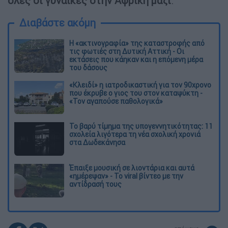
όλες οι γυναίκες στην Αφρική μαζί
.
Διαβάστε ακόμη
Η «ακτινογραφία» της καταστροφής από
τις φωτιές στη Δυτική Αττική - Οι
εκτάσεις που κάηκαν και η επόμενη μέρα
του δάσους
«Κλειδί» η ιατροδικαστική για τον 90χρονο
που έκρυβε ο γιος του στον καταψύκτη -
«Τον αγαπούσε παθολογικά»
Το βαρύ τίμημα της υπογεννητικότητας: 11
σχολεία λιγότερα τη νέα σχολική χρονιά
στα Δωδεκάνησα
Έπαιξε μουσική σε λιοντάρια και αυτά
«ημέρεψαν» - Το viral βίντεο με την
αντίδρασή τους