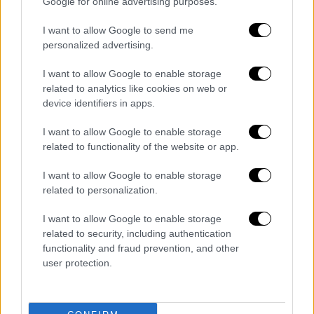
Google for online advertising purposes.
2019
I want to allow Google to send me
Σύμφωνα με τα δεδομένα της ΜΚΟ, η
personalized advertising.
μεθοδολογία της οποίας βασίζεται σε
I want to allow Google to enable storage
στοιχεία που δημοσιεύονται στο οικονομικό
related to analytics like cookies on web or
περιοδικό
Forbes
και δημοσιοποιούνται από
device identifiers in apps.
την τράπεζα
Crédit Suisse
— ορισμένοι
I want to allow Google to enable storage
οικονομολόγοι την αμφισβητούν — 2.153
related to functionality of the website or app.
πρόσωπα έχουν πλέον στα χέρια τους
περισσότερα χρήματα από ό,τι οι 4,6
I want to allow Google to enable storage
δισεκατομμύρια φτωχότεροι κάτοικοι του
related to personalization.
πλανήτη. Εξάλλου, η περιουσία του 1%, των
I want to allow Google to enable storage
πλουσιότερων πολιτών του κόσμου,
related to security, including authentication
«αντιστοιχεί σε ποσό υπερδιπλάσιο του
functionality and fraud prevention, and other
αθροιστικού πλούτου» των
6,9
user protection.
δισεκατομμυρίων λιγότερο πλούσιων
ανθρώπων
σε όλο τον κόσμο, σύμφωνα με