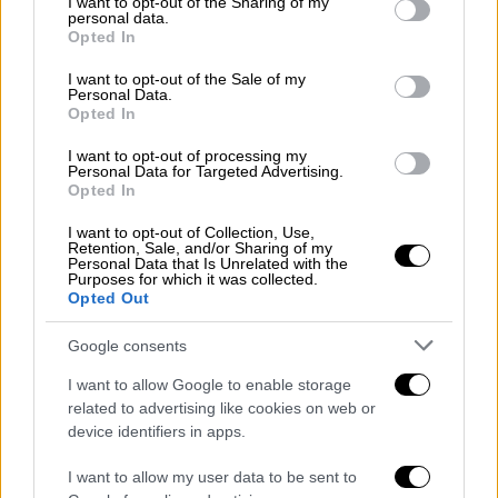
not limited to your visit or usage behaviour. You may click to
I want to opt-out of the Sharing of my
personal data.
grant or deny consent to Google and its third-party tags to
Opted In
use your data for below specified purposes in below Google
consent section.
I want to opt-out of the Sale of my
Personal Data.
Opted In
I want to opt-out of processing my
Personal Data for Targeted Advertising.
Opted In
I want to opt-out of Collection, Use,
Retention, Sale, and/or Sharing of my
Personal Data that Is Unrelated with the
Purposes for which it was collected.
Opted Out
ΚΟΣΜΟΣ
17.12.2019
23:15
Google consents
Παγκόσμιο Οικονομικό Φόρουμ: Οι
I want to allow Google to enable storage
ανισότητες μεταξύ των φύλων βάθυναν το
related to advertising like cookies on web or
2019
device identifiers in apps.
Παγκόσμιο Οικονομικό Φόρουμ: Οι
I want to allow my user data to be sent to
ανισότητες μεταξύ των φύλων βάθυναν το