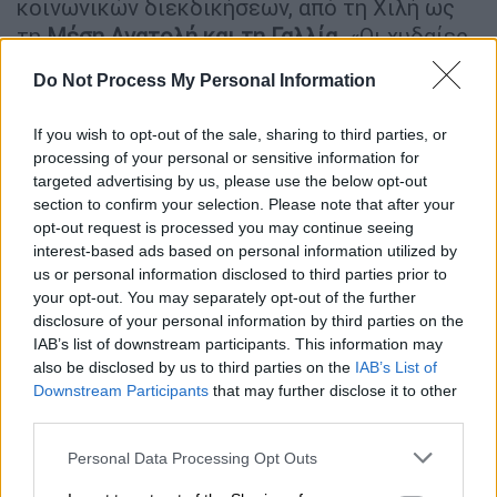
κοινωνικών διεκδικήσεων, από τη Χιλή ως
τη
Μέση Ανατολή και τη Γαλλία
. «Οι χυδαίες
ανισότητες βρίσκονται στην καρδιά των
Do Not Process My Personal Information
ρήξεων και των κοινωνικών συγκρούσεων
σε παντού στον κόσμο (...) Δεν είναι
If you wish to opt-out of the sale, sharing to third parties, or
ατύχημα, (αλλά) είναι το αποτέλεσμα των
processing of your personal or sensitive information for
πολιτικών (...) οι οποίες μειώνουν τη
targeted advertising by us, please use the below opt-out
συμμετοχή των πιο πλούσιων στην
section to confirm your selection. Please note that after your
opt-out request is processed you may continue seeing
κοινωνική αλληλεγγύη μέσω της φορολογίας
interest-based ads based on personal information utilized by
και αποδυναμώνουν τη χρηματοδότηση των
us or personal information disclosed to third parties prior to
δημόσιων υπηρεσιών», υπογράμμισε από τη
your opt-out. You may separately opt-out of the further
δική του πλευρά η Πολίν Λεκλέρ,
disclosure of your personal information by third parties on the
IAB’s list of downstream participants. This information may
εκπρόσωπος του γαλλικού παραρτήματος
also be disclosed by us to third parties on the
IAB’s List of
της Oxfam.
Downstream Participants
that may further disclose it to other
third parties.
Please note that this website/app uses one or more Google
Personal Data Processing Opt Outs
services and may gather and store information including but