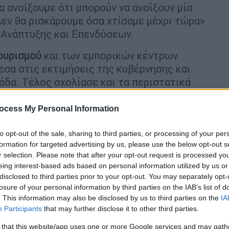
α ανοίξουμε ότι μπορούν να ανοίξουν μία
Δεν θα ρισκάρουμε όσα χτίσαμε μέχρι τώρα»
 Ανάπτυξης και Επενδύσεων.
ουρισμού
και των εμπορικών κέντρων
εσα στις εκτιμήσεις της κυβέρνησης και
άδα. Τέλος σχολίασε και τα περιστατικά
ενίσχυση των ελέγχων και της
ocess My Personal Information
μέτρο για τουρισμό και εστίαση
to opt-out of the sale, sharing to third parties, or processing of your per
formation for targeted advertising by us, please use the below opt-out s
υφυπουργό Ανάπτυξης Νίκο Παπαθανάση
και
r selection. Please note that after your opt-out request is processed y
eing interest-based ads based on personal information utilized by us or
δύο καταστήματα στην Καλλιθέα
και
disclosed to third parties prior to your opt-out. You may separately opt-
κατά πόσο μπορούν να λειτουργήσουν τα
losure of your personal information by third parties on the IAB’s list of
τους ανθρώπους που έκαναν τη διαμαρτυρία
. This information may also be disclosed by us to third parties on the
IA
ες μέρες θα ανακοινώσουμε ειδικό μέτρο
Participants
that may further disclose it to other third parties.
ισμό και την εστίαση. Θα υπάρξει πακέτο
 that this website/app uses one or more Google services and may gath