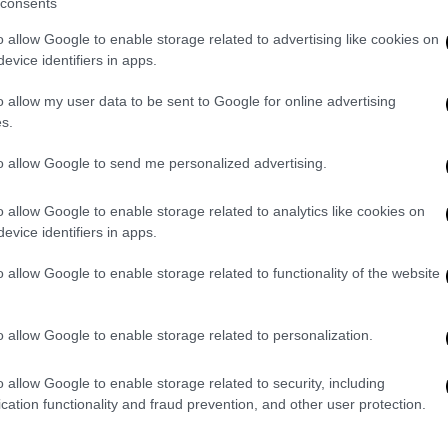
consents
 τηλεδιάσκεψη με κορυφαίους τραπεζικούς
τειλε το μήνυμα ότι "οι υποχρεώσεις που
o allow Google to enable storage related to advertising like cookies on
α μεταφέρουν χρήματα στην πραγματική
evice identifiers in apps.
εί πολύ στενά το ρυθμό των εκταμιεύσεων.
o allow my user data to be sent to Google for online advertising
ρατηρήθηκε στην αγορά μεγάλη διαφορά στη
s.
5 - 20 Μαΐου και μετά θα ξεκινήσει το
ός δανείου. Εκεί θα δούμε τι θα ζητήσουν
to allow Google to send me personalized advertising.
o allow Google to enable storage related to analytics like cookies on
έψει την πορεία της οικονομίας
evice identifiers in apps.
o allow Google to enable storage related to functionality of the website
ς Κομισιόν
(9,7%) που αφορούν την ύφεση
 ελληνικής κυβέρνησης (4,7%) ο υπουργός
ες οι προβλέψεις της Κομισιόν για την
o allow Google to enable storage related to personalization.
φορετικές και πριν ένα μήνα οι προβλέψεις
ονομία ήταν εντελώς διαφορετικές. Αυτό
o allow Google to enable storage related to security, including
cation functionality and fraud prevention, and other user protection.
αι αδύνατη οποιαδήποτε πρόβλεψη. Σήμερα
έψει την πορεία της οικονομίας».