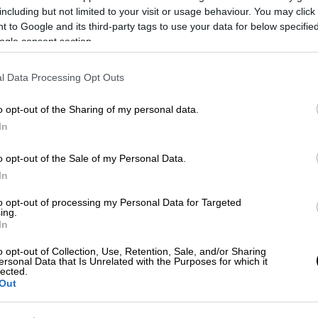
και άλλα κίνητρα που θα επιτρέψουν στις
including but not limited to your visit or usage behaviour. You may click 
ήμανε ο κ. Γεωργιάδης.
 to Google and its third-party tags to use your data for below specifi
ogle consent section.
για τον τουρισμό
l Data Processing Opt Outs
ως ταξιδιωτικό προορισμό για το
 ενδιαφέρον αν και όσοι ασχολούνται με τον
o opt-out of the Sharing of my personal data.
 κάποια συμφωνία αυτή την περίοδο. Και
In
ρχουν αεροπλάνα, πτήσεις. Είμαστε σε ένα
o opt-out of the Sale of my Personal Data.
αιο ότι εάν ο τουρισμός ξεκινήσει σε
In
λάδα θα βρίσκεται στις πρώτες θέσεις. Αυτό
ριστικό ρεύμα δημιουργηθεί φέτος θα
to opt-out of processing my Personal Data for Targeted
ing.
ε ακόμη.
In
ωση να μεταφέρουν χρήματα στην
o opt-out of Collection, Use, Retention, Sale, and/or Sharing
ersonal Data that Is Unrelated with the Purposes for which it
lected.
Out
ζών για την ενίσχυση της οικονομίας ο κ.