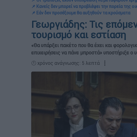
📌 Οι τράπεζες έχουν υποχρέωση να μεταφέρουν χρή
📌 Κανείς δεν μπορεί να προβλέψει την πορεία της ο
📌 Εάν δεν προσέξουμε θα αυξηθούν τα κρούσματα
Γεωργιάδης: Τις επόμεν
τουρισμό και εστίαση
«Θα υπάρξει πακέτο που θα έχει και φορολογικ
επιχειρήσεις να πάνε μπροστά» υποστήριξε ο
🕛 χρόνος ανάγνωσης: 5 λεπτά ┋