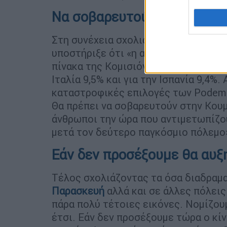
Να σοβαρευτούν στον ΣΥΡ
Στη συνέχεια σχολιάζοντας την
απογ
υποστήριξε ότι «η αξιωματική αντιπ
πίνακα της Κομισιόν θα έβλεπε ότι γι
Ιταλία 9,5% και για την Ισπανία 9,4%.
καταστροφικές επιλογές των Podemo
Θα πρέπει να σοβαρευτούν στην Κουμ
άνθρωποι την ώρα που αντιμετωπίζο
μετά τον δεύτερο παγκόσμιο πόλεμο
Εάν δεν προσέξουμε θα αυξ
Τέλος σχολιάζοντας τα όσα διαδραμ
Παρασκευή
αλλά και σε άλλες πόλει
πάρα πολύ τέτοιες εικόνες. Nομίζουμ
έτσι. Εάν δεν προσέξουμε τώρα ο κί