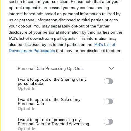
κορονοϊού
.
section to confirm your selection. Please note that after your
opt-out request is processed you may continue seeing
«Οι διμερείς μας σχέσεις (σ.σ. με την Ιταλία)
interest-based ads based on personal information utilized by
είναι εξαιρετικές και η κάθε πλευρά ακούει
us or personal information disclosed to third parties prior to
your opt-out. You may separately opt-out of the further
την άλλη με σεβασμό και κατανόηση. Στις 9
disclosure of your personal information by third parties on the
του μηνός θα έχουμε μια ατζέντα συνομιλιών
IAB’s list of downstream participants. This information may
με πολλά θέματα, όπως η συνεχιζόμενη
also be disclosed by us to third parties on the
IAB’s List of
διαπραγμάτευση για το ευρωπαϊκό Ταμείο
Downstream Participants
that may further disclose it to other
third parties.
Ανάκαμψης, η οριοθέτηση θαλασσίων ζωνών,
οι εξελίξεις στην Ανατολική Μεσόγειο, στη
Please note that this website/app uses one or more Google
Personal Data Processing Opt Outs
Λιβύη, στα Βαλκάνια και στη Μέση Ανατολή,
services and may gather and store information including but
not limited to your visit or usage behaviour. You may click to
I want to opt-out of the Sharing of my
όπως και η πορεία του Μεταναστευτικού.
personal data.
grant or deny consent to Google and its third-party tags to
Προσβλέπω σε μια ιδιαίτερα παραγωγική
Opted In
use your data for below specified purposes in below Google
συνάντηση με τον Ιταλό φίλο μου», είχε
consent section.
I want to opt-out of the Sale of my
δηλώσει ο Νίκος Δένδιας σε συνέντευξή
Personal Data.
Opted In
του στο Εθνος της Κυριακής.
I want to opt-out of processing my
Οι συνομιλίες θα εστιασθούν σε
θέματα
Personal Data for Targeted Advertising.
Opted In