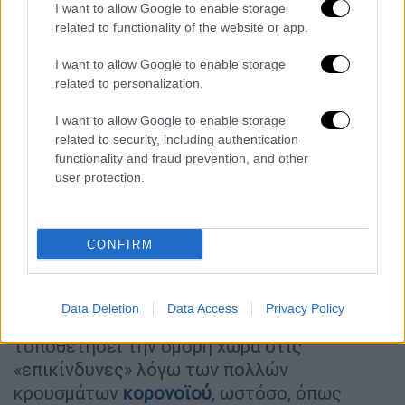
προηγούμενες κυβερνήσεις είχαν
I want to allow Google to enable storage
προσπαθήσει να το κλείσουν, ωστόσο, τη
related to functionality of the website or app.
δεδομένη στιγμή και με την
Αγκυρα
να πιέζει
I want to allow Google to enable storage
αφόρητα από στην άλλη άκρη της Μεσογείου
related to personalization.
σε
διπλωματικό επίπεδο
, η συμφωνία
Ελλάδας-Ιταλίας στέλνει αποφασιστικό
I want to allow Google to enable storage
μήνυμα στην τουρκική πλευρά.
related to security, including authentication
functionality and fraud prevention, and other
Σε ό,τι αφορά στο έτερο σημαντικό θέμα που
user protection.
θα συζητηθεί, αυτό είναι ο τουρισμός.
Μιλώντας χθες από το
αεροδρόμιο
CONFIRM
Μακεδονία
ο
Νίκος Χαρδαλιάς
επανέλαβε
ότι «το άνοιγμα των πτήσεων θα γίνει με
κανόνες». Η
Ιταλία
είχε ενοχληθεί από τη
Data Deletion
Data Access
Privacy Policy
λίστα του υπ. Τουρισμού, που είχε
τοποθετήσει την όμορη χώρα στις
«επικίνδυνες» λόγω των πολλών
κρουσμάτων
κορονοϊού
, ωστόσο, όπως