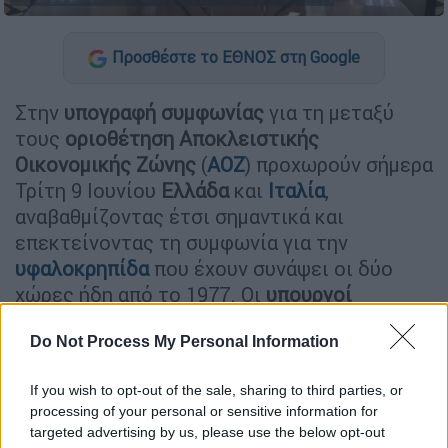
Προσθέστε το ΕΘΝΟΣ στη Google
Στην
υπογραφή
συμφωνίας
για τη μεταξύ
τους
οριοθέτηση Αποκλειστικής
Οικονομικής
Ζώνης
(
ΑΟΖ
) προχωρούν σήμερα
Τρίτη 9 Ιουνίου
Ελλάδα
και
Ιταλία
,
αναβαθμίζοντας έτσι σημαντικά και
επεκτείνοντας τη συμφωνία για την
υφαλοκρηπίδα
που έχουν συνάψει οι δύο
χώρες ήδη από το 1977. Οι
υπουργοί
Εξωτερικών
Νίκος Δένδιας
και
Λουίτζι ντι
Do Not Process My Personal Information
Μάιο
συναντώνται στην Αθήνα, με τον Ιταλό
να γίνεται μάλιστα ο
πρώτος ξένος ΥΠΕΞ
If you wish to opt-out of the sale, sharing to third parties, or
που επισκέπτεται την ελληνική πρωτεύουσα
processing of your personal or sensitive information for
έπειτα από την κρίση της πανδημίας του
targeted advertising by us, please use the below opt-out