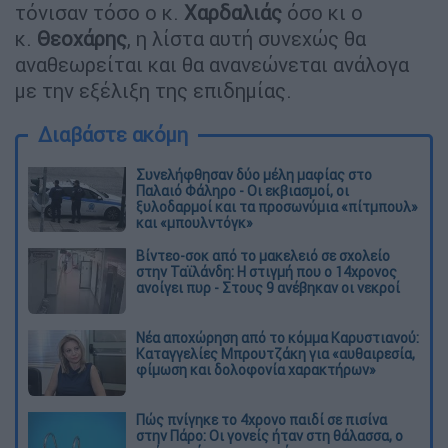
τόνισαν τόσο ο κ.
Χαρδαλιάς
όσο κι ο
κ.
Θεοχάρης
, η λίστα αυτή συνεχώς θα
αναθεωρείται και θα ανανεώνεται ανάλογα
με την εξέλιξη της επιδημίας.
Διαβάστε ακόμη
Συνελήφθησαν δύο μέλη μαφίας στο
Παλαιό Φάληρο - Οι εκβιασμοί, οι
ξυλοδαρμοί και τα προσωνύμια «πίτμπουλ»
και «μπουλντόγκ»
Βίντεο-σοκ από το μακελειό σε σχολείο
στην Ταϊλάνδη: Η στιγμή που ο 14χρονος
ανοίγει πυρ - Στους 9 ανέβηκαν οι νεκροί
Νέα αποχώρηση από το κόμμα Καρυστιανού:
Καταγγελίες Μπρουτζάκη για «αυθαιρεσία,
φίμωση και δολοφονία χαρακτήρων»
Πώς πνίγηκε το 4χρονο παιδί σε πισίνα
στην Πάρο: Οι γονείς ήταν στη θάλασσα, ο