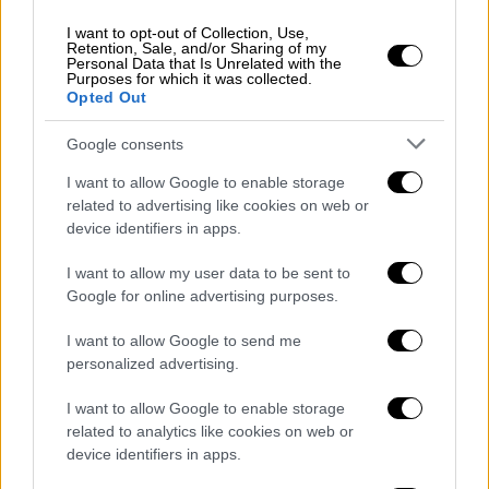
διμερούς
,
ευρωπαϊκού
και
περιφερειακού
ενδιαφέροντος
, σύμφωνα με σχετική
I want to opt-out of Collection, Use,
Retention, Sale, and/or Sharing of my
ανακοίνωση του υπουργείου Εξωτερικών.
Personal Data that Is Unrelated with the
Purposes for which it was collected.
Στη συνέχεια, θα υπογραφεί η συμφωνία
Opted Out
οριοθέτησης θαλασσίων ζωνών μεταξύ
Ελλάδας και Ιταλίας και θα ακολουθήσουν
Google consents
κοινές δηλώσεις στον Τύπο.
I want to allow Google to enable storage
related to advertising like cookies on web or
Για να επιτευχθεί η συμφωνία, έπρεπε να
device identifiers in apps.
ικανοποιηθεί η τελευταία εκκρεμότητα. Το
κύριο αίτημα της ιταλικής πλευράς ήταν το
I want to allow my user data to be sent to
Google for online advertising purposes.
να μπορούν να αλιεύουν οι
Ιταλοί
ψαράδες
εντός της ελληνικής ΑΟΖ δηλαδή
I want to allow Google to send me
μεταξύ 6 και 12 ναυτικών μιλίων από
personalized advertising.
τις
ελληνικές ακτές, κάτι που φαίνεται πως
I want to allow Google to enable storage
διευθετήθηκε.
related to analytics like cookies on web or
device identifiers in apps.
Το θέμα δεν ανέκυψε τώρα, καθώς και οι