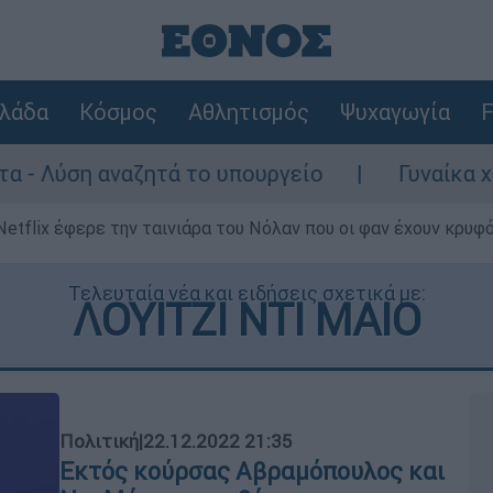
λάδα
Κόσμος
Αθλητισμός
Ψυχαγωγία
F
τά το υπουργείο
Γυναίκα χωρίς τις αισθ
Netflix έφερε την ταινιάρα του Νόλαν που οι φαν έχουν κρυφό
Τελευταία νέα και ειδήσεις σχετικά με:
ΛΟΥΙΤΖΙ ΝΤΙ ΜΑΙΟ
Πολιτική
|
22.12.2022 21:35
Εκτός κούρσας Αβραμόπουλος και