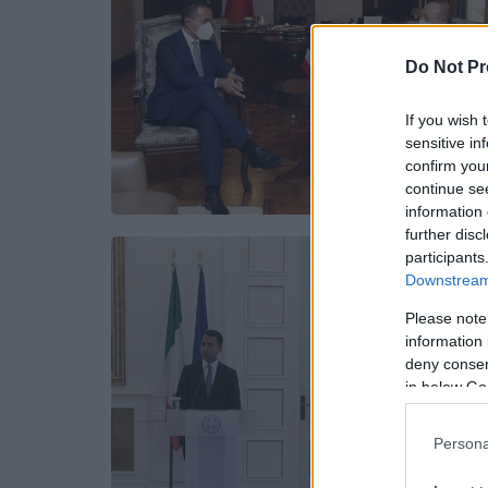
Do Not Pr
If you wish 
sensitive in
confirm you
continue se
information 
further disc
participants
Downstream 
Please note
information 
deny consent
in below Go
Persona