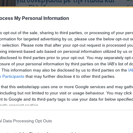
για συνεργασία με την Ιταλία και
την Ελλάδα
ΑΠ
«Συνεργαζόμαστε σε πολλούς τομείς
ocess My Personal Information
Τ
και θέλουμε να εξελίξουμε τη
μ
συνεργασία μας με την Ιταλία»,
to opt-out of the sale, sharing to third parties, or processing of your per
δήλωσε ο Τούρκος υπουργός
formation for targeted advertising by us, please use the below opt-out s
r selection. Please note that after your opt-out request is processed y
Εξωτερικών
eing interest-based ads based on personal information utilized by us or
disclosed to third parties prior to your opt-out. You may separately opt-
losure of your personal information by third parties on the IAB’s list of
. This information may also be disclosed by us to third parties on the
IA
Πολιτική
|
09.06.2020 20:30
Participants
that may further disclose it to other third parties.
Συμφωνία ΑΟΖ Ελλάδας - Ιταλίας:
 that this website/app uses one or more Google services and may gath
Τα συν, τα «πλην» και η απειλή της
including but not limited to your visit or usage behaviour. You may click 
Τουρκίας
 to Google and its third-party tags to use your data for below specifi
ogle consent section.
Συμφωνία ΑΟΖ Ελλάδας-Ιταλίας: τα
υπέρ και τα «κατά», το στοίχημα της
l Data Processing Opt Outs
Αιγύπτου και η Τουρκία που
παραμονεύει