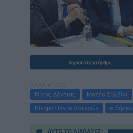
περισσότερα άρθρα
ΑΛΛΑ #TAGS
Νίκος Δένδιας
Ματέο Σαλβίνι
Κίνημα Πέντε Αστερών
ειδήσει
ΑΥΤΟ ΤΟ ΔΙΑΒΑΣΕΣ;