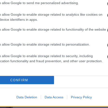
Ελλάδας- Ιταλίας
to allow Google to send me personalized advertising.
Υπεγράφη η ιστορική συμφωνία
o allow Google to enable storage related to analytics like cookies on
οριοθέτησης θαλασσίων ζωνών
evice identifiers in apps.
μεταξύ Ελλάδος και Ιταλίας νωρίτερα
σήμερα στο υπουργείο Εξωτερικών
o allow Google to enable storage related to functionality of the website
o allow Google to enable storage related to personalization.
Πολιτική
|
09.06.2020 12:27
o allow Google to enable storage related to security, including
Συμφωνία Ελλάδας - Ιταλίας για
cation functionality and fraud prevention, and other user protection.
την οριοθέτηση ΑΟΖ: Πέφτουν οι
υπογραφές
Αναβαθμίζοντας έτσι σημαντικά και
CONFIRM
επεκτείνοντας τη συμφωνία για την
υφαλοκρηπίδα που έχουν συνάψει οι
δύο χώρες ήδη από το 1977
Data Deletion
Data Access
Privacy Policy