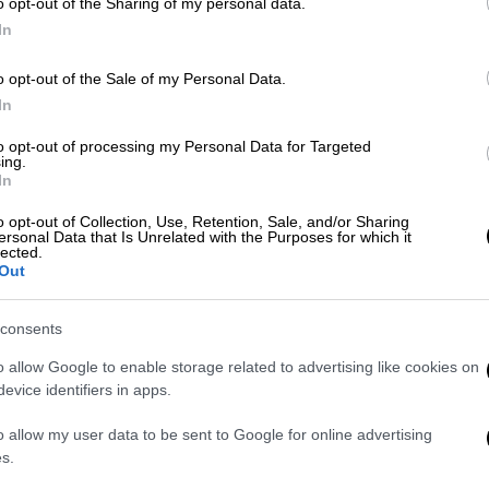
o opt-out of the Sharing of my personal data.
In
o opt-out of the Sale of my Personal Data.
In
Πολιτική
|
09.06.2020 15:35
Τι σημαίνει για την ΑΟΖ η ιστορική
to opt-out of processing my Personal Data for Targeted
ing.
συμφωνία ανάμεσα σε Ελλάδα και
In
Ιταλία
o opt-out of Collection, Use, Retention, Sale, and/or Sharing
Τι περιλαμβάνει η συμφωνία που
ersonal Data that Is Unrelated with the Purposes for which it
lected.
υπέγραψαν Δένδιας και Ντι Μάιο,
Out
σύμφωνα με διπλωματικές πηγές
consents
o allow Google to enable storage related to advertising like cookies on
evice identifiers in apps.
Πολιτική
|
09.06.2020 14:46
o allow my user data to be sent to Google for online advertising
Υπεγράφη η συμφωνία
s.
οριοθέτησης θαλασσίων ζωνών