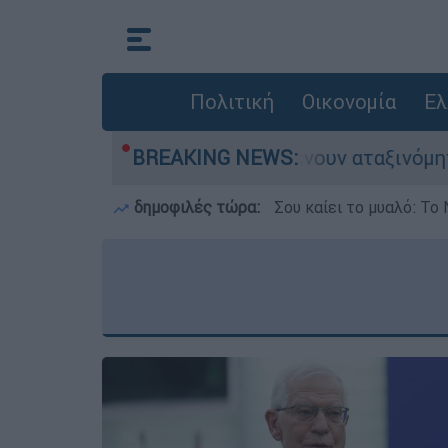
Πολιτική
Οικονομία
Ελ
υτοκίνητα παραμένουν αταξινόμητα - Λύση αναζη
BREAKING NEWS:
δημοφιλές τώρα:
Σου καίει το μυαλό: Το 