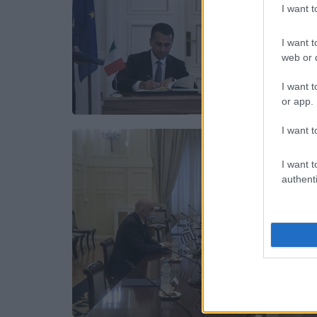
I want 
I want t
web or d
I want t
or app.
I want t
I want t
authenti