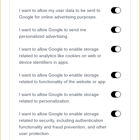
μελλοντική τροποποίηση του
κανονισμού περί κοινής αλιευτικής
I want to allow my user data to be sent to
πολιτικής ώστε, όταν η Ελλάδα
Google for online advertising purposes.
αποφασίσει να επεκτείνει την
I want to allow Google to send me
αιγιαλίτιδα ζώνη της έως τα 12 ν.μ., να
personalized advertising.
διατηρηθεί η υπάρχουσα αλιευτική
δραστηριότητα των Ιταλών αλιέων στην
I want to allow Google to enable storage
περιοχή μεταξύ 6-12 ν.μ.,
η οποία σήμερα
related to analytics like cookies on web or
device identifiers in apps.
αποτελεί διεθνή ύδατα
. Επισημαίνεται
ιδιαίτερα η αυτονόητη σημασία της
I want to allow Google to enable storage
αναφοράς στην Κοινή Γνωστοποίηση του
related to functionality of the website or app.
δικαιώματος επέκτασης παντού της
I want to allow Google to enable storage
αιγιαλίτιδας ζώνης μας.
related to personalization.
Τα υπάρχοντα δικαιώματα των Ιταλών
αλιέων περιγράφονται με σαφήνεια αλλά
I want to allow Google to enable storage
related to security, including authentication
πλέον περιοριστικά, τόσο ως προς τον
functionality and fraud prevention, and other
αριθμό των σκαφών όσο και ως προς τα
user protection.
είδη που δύνανται να αλιεύσουν και