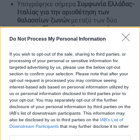
Υπογράφηκε σήμερα
Συμφωνία Ελλάδας-
Ιταλίας για την οριοθέτηση των
θαλασσίων ζωνών
μεταξύ των δύο
κρατών.
Είναι η πρώτη συμφωνία που
υπογράφει η χώρα μας για ΑΟΖ.
Do Not Process My Personal Information
Η Συμφωνία έχει ασφαλώς συναφθεί στη
βάση της UNCLOS (οριοθέτηση
If you wish to opt-out of the sale, sharing to third parties, or
θαλασσίων ζωνών βάσει διμερών
processing of your personal or sensitive information for
targeted advertising by us, please use the below opt-out
συμφωνιών).
section to confirm your selection. Please note that after your
Η Συμφωνία αυτή επιβεβαιώνει
το
opt-out request is processed you may continue seeing
δικαίωμα των νησιών σε θαλάσσιες
interest-based ads based on personal information utilized by
ζώνες
, καθώς και τη μέση γραμμή της
us or personal information disclosed to third parties prior to
συμφωνίας του 1977 για την
οριοθέτηση
your opt-out. You may separately opt-out of the further
disclosure of your personal information by third parties on the
της υφαλοκρηπίδας μεταξύ Ελλάδας-
IAB’s list of downstream participants. This information may
Ιταλίας ως οριογραμμή της ΑΟΖ
also be disclosed by us to third parties on the
IAB’s List of
Ελλάδας- Ιταλίας
. Με τη σημερινή
Downstream Participants
that may further disclose it to other
Συμφωνία, η μέση αυτή γραμμή θα ισχύει
third parties.