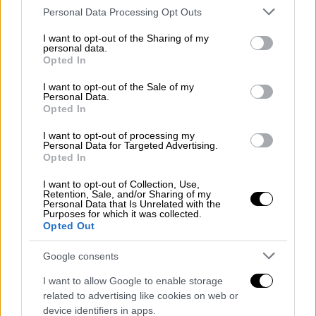
και για τα υπερκείμενα της
Please note that this website/app uses one or more Google
Personal Data Processing Opt Outs
υφαλοκρηπίδας ύδατα.
services and may gather and store information including but
Σήμερα υπογράφηκε επίσης η
Κοινή
not limited to your visit or usage behaviour. You may click to
I want to opt-out of the Sharing of my
personal data.
grant or deny consent to Google and its third-party tags to
Δήλωση Ελλάδας-Ιταλίας για τους
Opted In
use your data for below specified purposes in below Google
Πόρους της Μεσογείου.
Με τη δήλωση
consent section.
I want to opt-out of the Sale of my
αυτή, τα δυο κράτη εκφράζουν την
Personal Data.
Opted In
προσήλωσή τους στην ισόρροπη και
βιώσιμη διαχείριση των πόρων αυτών
I want to opt-out of processing my
Personal Data for Targeted Advertising.
και συμφωνούν να διεξαγάγουν
Opted In
διαβουλεύσεις για την εκτίμηση τυχόν
I want to opt-out of Collection, Use,
επιπτώσεων διαφόρων παραγόντων
Retention, Sale, and/or Sharing of my
στις υφιστάμενες πρακτικές των
Personal Data that Is Unrelated with the
Purposes for which it was collected.
αλιέων των δύο κρατών. (Βιώσιμη
Opted Out
διαχείριση)
Google consents
Υπογράφηκε, τέλος, Κοινή
Γνωστοποίηση προς την Ε. Επιτροπή, με
I want to allow Google to enable storage
την οποία τα δύο κράτη ζητούν την
related to advertising like cookies on web or
device identifiers in apps.