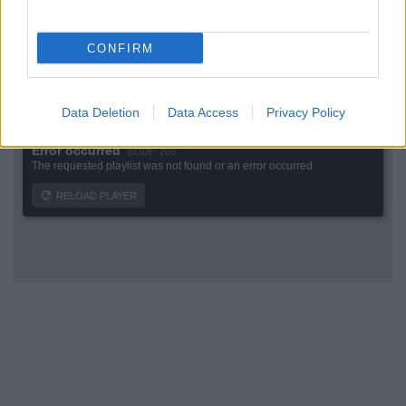
εξαιρούνται τα είδη που αλιεύουν οι
Έλληνες αλιείς.
CONFIRM
Data Deletion
Data Access
Privacy Policy