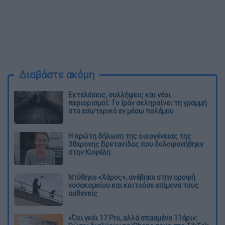
Διαβάστε ακόμη
Εκτελέσεις, συλλήψεις και νέοι
περιορισμοί: Το Ιράν σκληραίνει τη γραμμή
στο εσωτερικό εν μέσω πολέμου
Η πρώτη δήλωση της οικογένειας της
38χρονης Βρετανίδας που δολοφονήθηκε
στην Κυψέλη
Ντύθηκε «Χάρος», ανέβηκε στην οροφή
νοσοκομείου και κοιτούσε επίμονα τους
ασθενείς
«Όχι γκέι 17 Pro, αλλά σπασμένο 11άρι»: