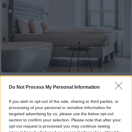
Οικονομία
|
20.06.2020 22:49
Do Not Process My Personal Information
«Μαύρο» καλοκαίρι για τους
επαγγελματίες του τουρισμού –
If you wish to opt-out of the sale, sharing to third parties, or
Απώλειες 10 δισ. ευρώ
processing of your personal or sensitive information for
Τεράστιες απώλειες καταγράφουν τα
targeted advertising by us, please use the below opt-out
section to confirm your selection. Please note that after your
ξενοδοχεία, λόγω ακυρώσεων στις
opt-out request is processed you may continue seeing
κρατήσεις, τα οποία υπολογίζονται ότι θα