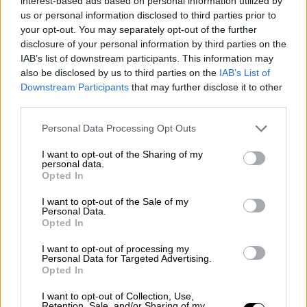
interest-based ads based on personal information utilized by
χάσουν 4 δισ. ευρώ
us or personal information disclosed to third parties prior to
your opt-out. You may separately opt-out of the further
disclosure of your personal information by third parties on the
IAB’s list of downstream participants. This information may
also be disclosed by us to third parties on the
IAB’s List of
Downstream Participants
that may further disclose it to other
third parties.
Please note that this website/app uses one or more Google
Personal Data Processing Opt Outs
services and may gather and store information including but
not limited to your visit or usage behaviour. You may click to
I want to opt-out of the Sharing of my
personal data.
grant or deny consent to Google and its third-party tags to
Opted In
use your data for below specified purposes in below Google
Αθλητισμός
|
20.06.2020 22:41
consent section.
I want to opt-out of the Sale of my
Personal Data.
Live ΑΕΚ-Αρης
Opted In
Η Ενωση υποδέχεται την ομάδα της
I want to opt-out of processing my
Θεσσαλονίκης στο ΟΑΚΑ με στόχο τη νίκη
Personal Data for Targeted Advertising.
Opted In
που θα τη φέρει πιο κοντά στο εισιτήριο για
το Champions League
I want to opt-out of Collection, Use,
Retention, Sale, and/or Sharing of my