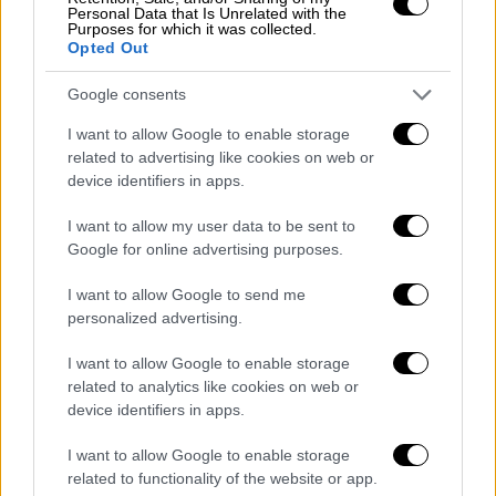
Personal Data that Is Unrelated with the
Purposes for which it was collected.
Opted Out
Google consents
I want to allow Google to enable storage
related to advertising like cookies on web or
device identifiers in apps.
I want to allow my user data to be sent to
Google for online advertising purposes.
Πολιτική
|
20.06.2020 22:13
I want to allow Google to send me
Έτσι στήνει η Αθήνα τη διπλωματική
personalized advertising.
της «θωράκιση» στις τουρκικές
κινήσεις
I want to allow Google to enable storage
related to analytics like cookies on web or
Ο Σύμβουλος Ασφαλείας του Έλληνα
device identifiers in apps.
πρωθυπουργού επιβεβαίωσε ότι η Ελλάδα
δεν θα διστάσει να αντιδράσει ακόμη και
I want to allow Google to enable storage
στρατιωτικά, εάν θιγούν τα κυριαρχικά της
related to functionality of the website or app.