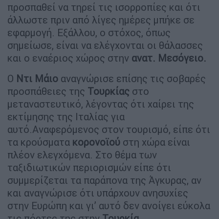
προσπαθεί να τηρεί τις ισορροπίες και ότι
άλλωστε πριν από λίγες ημέρες μπήκε σε
εφαρμογή. Εξάλλου, ο στόχος, όπως
σημείωσε, είναι να ελέγχονται οι θάλασσες
και ο εναέριος χώρος στην
ανατ. Μεσόγειο.
Ο
Ντι Μάιο
αναγνώρισε επίσης τις σοβαρές
προσπάθειες της
Τουρκίας
στο
μεταναστευτικό, λέγοντας ότι χαίρει της
εκτίμησης της Ιταλίας για
αυτό.Αναφερόμενος στον τουρισμό, είπε ότι
τα κρούσματα
κορονοϊού
στη χώρα είναι
πλέον ελεγχόμενα. Στο θέμα των
ταξιδιωτικών περιορισμών είπε ότι
συμμερίζεται τα παράπονα της Άγκυρας, αν
και αναγνώρισε ότι υπάρχουν ανησυχίες
στην Ευρώπη και γι’ αυτό δεν ανοίγει εύκολα
τις πόρτες της στην
Τουρκία
.