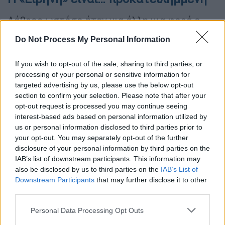
Λάβρος ωστόσο ήταν για άλλη μια φορά ο
Τούρκος υπουργός Εξωτερικών κατά της
Do Not Process My Personal Information
Ευρώπης για την επιχείρηση «Ειρήνη» στην
ανατ. Μεσόγειο
, που στόχο έχει την
If you wish to opt-out of the sale, sharing to third parties, or
παρεμπόδιση της μεταφοράς όπλων στη
processing of your personal or sensitive information for
Λιβύη.
targeted advertising by us, please use the below opt-out
section to confirm your selection. Please note that after your
Ο
Μεβλούτ Τσαβούσογλου
αν και
opt-out request is processed you may continue seeing
interest-based ads based on personal information utilized by
αναγνώρισε καλές προθέσεις στη συμμετοχή
us or personal information disclosed to third parties prior to
της Ιταλίας στην επιχείρηση, ωστόσο
your opt-out. You may separately opt-out of the further
θεωρεί ότι η ΕΕ «κυνηγάει» συγκεκριμένες
disclosure of your personal information by third parties on the
χώρες στη Μεσόγειο.
IAB’s list of downstream participants. This information may
also be disclosed by us to third parties on the
IAB’s List of
«Αν και η Ιταλία έχει καλές προθέσεις, η
Downstream Participants
that may further disclose it to other
third parties.
επιχείρηση αυτή δεν τηρεί τις ισορροπίες.
Χαρακτηρίζεται από προκατάληψη. Δεν
Please note that this website/app uses one or more Google
Personal Data Processing Opt Outs
ανταποκρίνεται στις προσδοκίες της
services and may gather and store information including but