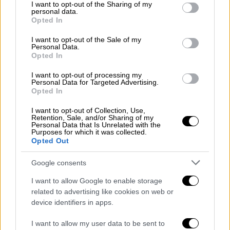
not limited to your visit or usage behaviour. You may click to
I want to opt-out of the Sharing of my
κυβέρνησης της Λιβύης. Μπορεί κατά ένα
personal data.
grant or deny consent to Google and its third-party tags to
μέρος να ελέγχει τα όπλα που προέρχονται
Opted In
use your data for below specified purposes in below Google
από το βορρά, αλλά μπορεί να ελέγχει τα
consent section.
I want to opt-out of the Sale of my
όπλα που έρχονται από τη Συρία ή το Αμπού
Personal Data.
Opted In
Ντάμπι; Η Γαλλία που συμμετέχει στην
‘Ειρήνη’ στέλνει η ίδια όπλα στη Λιβύη»,
I want to opt-out of processing my
Personal Data for Targeted Advertising.
ανέφερε ο Τούρκος ΥΠΕΞ.
Opted In
Η Ιταλία ο καλύτερός σύμμαχος της
I want to opt-out of Collection, Use,
Retention, Sale, and/or Sharing of my
Τουρκίας στην Ε.Ε
Personal Data that Is Unrelated with the
Purposes for which it was collected.
Opted Out
Μεβλούτ Τσαβούσογλου
και
Λουίτζι ντι
Μάιο
αναφέρθηκαν και στις διμερείς
Google consents
σχέσεις των δύο χωρών, με τον Τούρκο
I want to allow Google to enable storage
ΥΠΕΞ να χαρακτηρίζει την Ιταλία
related to advertising like cookies on web or
«στρατηγικό εταίρο». Ο Τούρκος υπουργός
device identifiers in apps.
Εξωτερικών χαρακτήρισε την Ιταλία ως τη
I want to allow my user data to be sent to
μεγαλύτερη σύμμαχο της
Τουρκίας
εντός