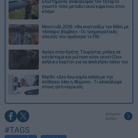
Επιστήμονες ανακάλυψαν τον τέταρτο
γνωστό τύπο μεταδοτικού καρκίνου στον
κόσμο
Μουντιάλ 2026: «Θα ανατινάξω τον Μέσι με
τέσσερις βόμβες» - Οι τρομοκρατικές
απειλές που ερεύνησε το FBI
Φρίκη στην Κρήτη: Τουρίστας μπήκε σε
κατάστημα και ρώτησε πόσο «κοστίζει»
ανήλικο κορίτσι για να ασελγήσει πάνω του
Marfin: «Δεν έχω καμία σχέση με την
επίθεση» λέει η 46χρονη - Τι αποκάλυψε
στους αστυνομικούς
επόμενο
άρθρο
#TAGS