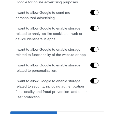
Google for online advertising purposes.
της ΕΕ, εκφράζοντας την πεποίθηση ότι
αυτή η στήριξη θα συνεχιστεί.
I want to allow Google to send me
personalized advertising.
Όσον αφορά τις οικονομικές σχέσεις
Τουρκίας
– Ιταλίας, ο όγκος των
I want to allow Google to enable storage
related to analytics like cookies on web or
συναλλαγών τους ανέρχεται στα 20 δις.
device identifiers in apps.
ευρώ. Η Ιταλία βρίσκεται στην 3η θέση των
χωρών προς τις οποίες εξάγει προϊόντα η
I want to allow Google to enable storage
Τουρκία
και στην 5η θέση από τις οποίες
related to functionality of the website or app.
εισάγει διάφορα αγαθά. Ο
Μεβλούτ
I want to allow Google to enable storage
Τσαβούσογλο
υ εξέφρασε την επιθυμία να
related to personalization.
αυξηθούν περαιτέρω και έκανε λόγο για
κοινά projects όχι μόνο στο εμπόριο αλλά και
I want to allow Google to enable storage
related to security, including authentication
στην αμυντική βιομηχανία, την ενέργεια και
functionality and fraud prevention, and other
τον τουρισμό. «Έχουμε ένα μνημόνιο
user protection.
συμφωνίας σχετικά με τη EUROSAM.
Θέλουμε να το ενισχύσουμε», είπε.