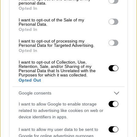
personal data.
grant or deny consent to Google and its third-party tags to
Opted In
use your data for below specified purposes in below Google
consent section.
I want to opt-out of the Sale of my
Personal Data.
Opted In
I want to opt-out of processing my
Personal Data for Targeted Advertising.
Opted In
I want to opt-out of Collection, Use,
Retention, Sale, and/or Sharing of my
Personal Data that Is Unrelated with the
Purposes for which it was collected.
Opted Out
ΠΟΛΙΤΙΚΗ
03.04.2020
12:30
Google consents
Η σημαία της Ιταλίας στο κεντρικό κτήριο
I want to allow Google to enable storage
του Υπουργείου Εξωτερικών στην Αθήνα
related to advertising like cookies on web or
Η σημαία της Ιταλίας στο κεντρικό κτήριο
device identifiers in apps.
του Υπουργείου Εξωτερικών στην Αθήνα
I want to allow my user data to be sent to
Google for online advertising purposes.