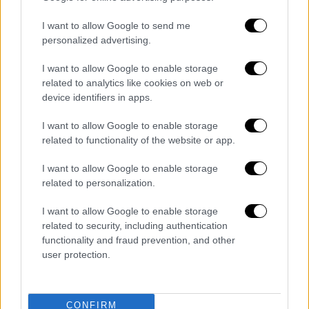
Σύμφωνα με διπλωματικές πηγές, οι δύο
υπουργοί Εξωτερικών αναφέρθηκαν στις
I want to allow Google to send me
στενές σχέσεις φιλίας μεταξύ της Ελλάδας
personalized advertising.
και της Ιταλίας και τόνισαν την ανάγκη να
I want to allow Google to enable storage
αντιμετωπιστεί η κρίση που έχει προκληθεί
related to analytics like cookies on web or
από την πανδημία του κορονοϊού με όρους
device identifiers in apps.
ευρωπαϊκής ενότητας και αλληλεγγύης.
Περαιτέρω, ο Νίκος Δένδιας επανέλαβε ότι
I want to allow Google to enable storage
related to functionality of the website or app.
η χώρα μας καταβάλλει κάθε προσπάθεια για
την έμπρακτη συνδρομή μας στην Ιταλία,
I want to allow Google to enable storage
μέσα σ' αυτήν την δραματική για όλους μας
related to personalization.
κατάσταση.
I want to allow Google to enable storage
related to security, including authentication
Τέλος, αμφότεροι οι κ.κ. Δένδιας και
functionality and fraud prevention, and other
ΝτιΜάιο
αναφέρθηκαν στη σύσταση της
user protection.
επιχείρησης IRINI
και στις θετικές
επιπτώσεις που η ενεργοποίησή της θα
επιφέρει για τη σταθερότητα στην περιοχή.
CONFIRM