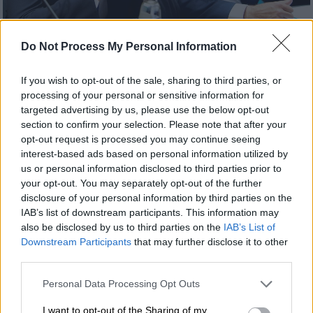
(Eurokinissi)
Do Not Process My Personal Information
If you wish to opt-out of the sale, sharing to third parties, or
Προσθέστε το ΕΘΝΟΣ στη Google
processing of your personal or sensitive information for
targeted advertising by us, please use the below opt-out
Ο
υπουργός Εξωτερικών Νίκος Δένδιας
είχε
section to confirm your selection. Please note that after your
opt-out request is processed you may continue seeing
στις 4 Απριλίου τηλεφωνική συνομιλία με
interest-based ads based on personal information utilized by
τον Ιταλό ομόλογό του,
Λουίτζι ΝτιΜάιο
, ο
us or personal information disclosed to third parties prior to
οποίος εξέφρασε την εκτίμησή του για τη
your opt-out. You may separately opt-out of the further
χθεσινή τελετή συμπαράστασης της Ελλάδας
disclosure of your personal information by third parties on the
IAB’s list of downstream participants. This information may
προς την Ιταλία, που διοργανώθηκε από το
also be disclosed by us to third parties on the
IAB’s List of
ΥΠΕΞ και τη Βουλή των Ελλήνων.
Downstream Participants
that may further disclose it to other
third parties.
Please note that this website/app uses one or more Google
Personal Data Processing Opt Outs
services and may gather and store information including but
not limited to your visit or usage behaviour. You may click to
I want to opt-out of the Sharing of my