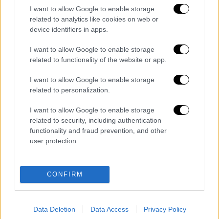
Δημοκρατία
.
I want to allow Google to enable storage
related to analytics like cookies on web or
Διαβάστε επίσης
:
Γεωργιάδης: O ΣΥΡΙΖΑ
device identifiers in apps.
διαδίδει με δόλο κορονοϊό για να κρατήσει
τη χώρα σε καραντίνα
I want to allow Google to enable storage
related to functionality of the website or app.
Διαβάστε ακόμη
I want to allow Google to enable storage
related to personalization.
Βοιωτία: Κλείνει το αιολικό πάρκο από
όπου ξεκίνησε η φωτιά - Στο στόχαστρο
όλα τα έργα του συλληφθέντα δημάρχου
I want to allow Google to enable storage
related to security, including authentication
functionality and fraud prevention, and other
Σοκαριστικό βίντεο από το τροχαίο στις
Σέρρες που σκοτώθηκαν μητέρα και γιος:
user protection.
Το ΙΧ πέφτει πάνω στο φορτηγό
Ο Ερυθρός Σταυρός έσβησε βίντεο για το
CONFIRM
προσφυγικό ταξίδι του 26χρονου
κατηγορούμενου για τη δολοφονία της
Ελίζαμπεθ
Data Deletion
Data Access
Privacy Policy
Νέα κλιμάκωση: Η Μόσχα δείχνει «άμεση