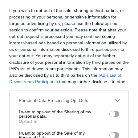
If you wish to opt-out of the sale, sharing to third parties, or
Μαίνεται η μάχη της… πλατείας ανάμεσα στη
processing of your personal or sensitive information for
Νέα Δημοκρατία
και τον
ΣΥΡΙΖΑ
στον
targeted advertising by us, please use the below opt-out
απόηχο της κόντρας την Παρασκευή στη
section to confirm your selection. Please note that after your
Βουλή. Το κυβερνών κόμμα περνάει πλέον
opt-out request is processed you may continue seeing
interest-based ads based on personal information utilized by
στην αντεπίθεση καταγγέλοντας ότι
us or personal information disclosed to third parties prior to
μηχανισμός του ΣΥΡΙΖΑ με τα στελέχη του
your opt-out. You may separately opt-out of the further
και τους επικοινωνιακούς του βραχίονες
disclosure of your personal information by third parties on the
καλεί τον κόσμο σε 31
πορείες
σήμερα και
IAB’s list of downstream participants. This information may
also be disclosed by us to third parties on the
IAB’s List of
αύριο σε όλη την Ελλάδα. Την στιμγή,
Downstream Participants
that may further disclose it to other
μάλιστα, που η χώρα βρίσκεται σε
lockdown
third parties.
λόγω των
κρουσμάτων
κορονοϊού
.
Please note that this website/app uses one or more Google
Personal Data Processing Opt Outs
«Την ώρα που η κοινωνία δίνει σκληρή μάχη
services and may gather and store information including but
not limited to your visit or usage behaviour. You may click to
I want to opt-out of the Sharing of my
με την πανδημία και οι υγειονομικοί
personal data.
grant or deny consent to Google and its third-party tags to
παλεύουν στα νοσοκομεία να σώσουν ζωες,
Opted In
use your data for below specified purposes in below Google
σύσσωμος ο μηχανισμός του
ΣΥΡΙΖΑ
με τα
consent section.
I want to opt-out of the Sale of my
Personal Data.