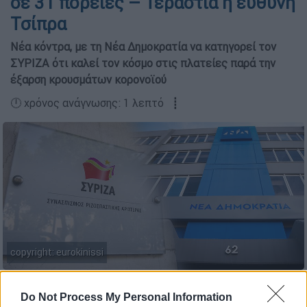
σε 31 πορείες – Τεράστια η ευθύνη
Τσίπρα
Νέα κόντρα, με τη Νέα Δημοκρατία να κατηγορεί τον
ΣΥΡΙΖΑ ότι καλεί τον κόσμο στις πλατείες παρά την
έξαρση κρουσμάτων κορονοϊού
🕛 χρόνος ανάγνωσης: 1 λεπτό ┋
copyright: eurokinissi
Προσθέστε το ΕΘΝΟΣ στη Google
Do Not Process My Personal Information