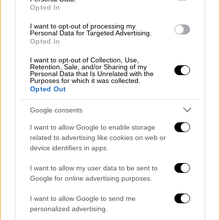
στελέχη του και τους επικοινωνιακούς του
Opted In
βραχίονες καλεί τον κόσμο σε 31 πορείες
σήμερα και αύριο σε όλη την Ελλάδα»,
I want to opt-out of processing my
Personal Data for Targeted Advertising.
αναφέρει χαρακτηριστικά η
Νέα Δημοκρατία
.
Opted In
Τονίζει, δε, ότι ο
ΣΥΡΙΖΑ
αδιαφορώντας για
I want to opt-out of Collection, Use,
Retention, Sale, and/or Sharing of my
τη διασπορά του ιού και για τις ολέθριες
Personal Data that Is Unrelated with the
Purposes for which it was collected.
υγειονομικες συνέπειες καλούν σε
Opted Out
αντικυβερνητικό αγώνα. «Αυτό που κάνουν
στην πραγματικότητα είναι να καλούν σε
Google consents
αγώνα ενάντια στο σύνολο της κοινωνίας,
I want to allow Google to enable storage
προσβάλλοντας τη συντριπτική πλειοψηφία
related to advertising like cookies on web or
των πολιτών που τηρεί τα μέτρα. Ο
ΣΥΡΙΖΑ
device identifiers in apps.
δεν μπορεί να κρύβεται πλέον, ούτε πίσω
I want to allow my user data to be sent to
από
χούλιγκαν
, ούτε πίσω από
Google for online advertising purposes.
μπαχαλακηδες
. Είναι ο ίδιος που καλεί. Η
προσωπική ευθύνη του κ.
Τσίπρα
είναι
I want to allow Google to send me
personalized advertising.
τεράστια», καταλήγει χαρακτηριστικά η
Νέα