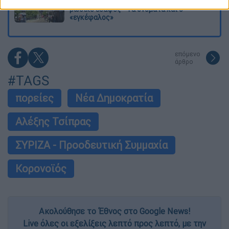
εμπλοκή» του ΝΑΤΟ σε επιθέσεις σε
ρωσικό έδαφος - Τα ονόματα και ο
«εγκέφαλος»
επόμενο
άρθρο
#TAGS
πορείες
Νέα Δημοκρατία
Αλέξης Τσίπρας
ΣΥΡΙΖΑ - Προοδευτική Συμμαχία
Κορονοϊός
Ακολούθησε το Έθνος στο Google News!
Live όλες οι εξελίξεις λεπτό προς λεπτό, με την