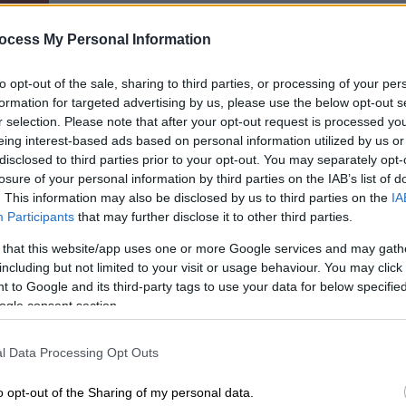
«Η Κεντρική Επιτροπή συγκλήθηκε με
αίτημα από υπογραφές μελών της και
ocess My Personal Information
δεν μπορεί κανείς να την αναβάλει»,
σημειώνει στην ανάρτησή του ο
to opt-out of the sale, sharing to third parties, or processing of your per
βουλευτής του ΣΥΡΙΖΑ
formation for targeted advertising by us, please use the below opt-out s
r selection. Please note that after your opt-out request is processed y
eing interest-based ads based on personal information utilized by us or
disclosed to third parties prior to your opt-out. You may separately opt-
Πολιτική
|
29.06.2026 14:35
losure of your personal information by third parties on the IAB’s list of
Μαριλίζα Ξενογιαννακοπούλου:
. This information may also be disclosed by us to third parties on the
IA
Παραιτήθηκε από τον ΣΥΡΙΖΑ -
Participants
that may further disclose it to other third parties.
«Τώρα είναι η ώρα για καθαρές
 that this website/app uses one or more Google services and may gath
λύσεις»
including but not limited to your visit or usage behaviour. You may click 
 to Google and its third-party tags to use your data for below specifi
Η πρώην υπουργός αναφέρεται στην
ogle consent section.
ανάγκη υπέρβασης του
κατακερματισμού που, όπως
l Data Processing Opt Outs
σημειώνει, χαρακτηρίζει την
Κεντροαριστερά και την Αριστερά
o opt-out of the Sharing of my personal data.