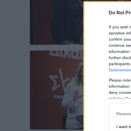
Do Not Pr
If you wish 
sensitive in
confirm you
continue se
information 
further disc
participants
Downstream 
Please note
information 
deny consent
in below Go
Persona
I want t