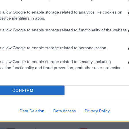
την πολιτική μου ηθική και
αξιοπρέπεια» αναφέρει σε δήλωσή
o allow Google to enable storage related to analytics like cookies on
ΑΘ
του ο πρόεδρος του κόμματος -
evice identifiers in apps.
Α
«Έσπασα το παγκόσμιο ρεκόρ» η
πρώτη αντίδραση Πολάκη
0
o allow Google to enable storage related to functionality of the website
o allow Google to enable storage related to personalization.
Πολιτική
|
16.05.2026 08:43
Ώρ
ΣΥΡΙΖΑ για ομιλία Μητσοτάκη:
o allow Google to enable storage related to security, including
Ώ
«Απίστευτο σολάρισμα από τον
cation functionality and fraud prevention, and other user protection.
μαέστρο της κυβέρνησης της
διαφθοράς»
CONFIRM
«Μα ποιόν δουλεύει; Η Ελλάδα είναι
“πρωταθλήτρια” στην ακρίβεια σε όλη
την Ευρωπαϊκή Ένωση συγκριτικά»
Data Deletion
Data Access
Privacy Policy