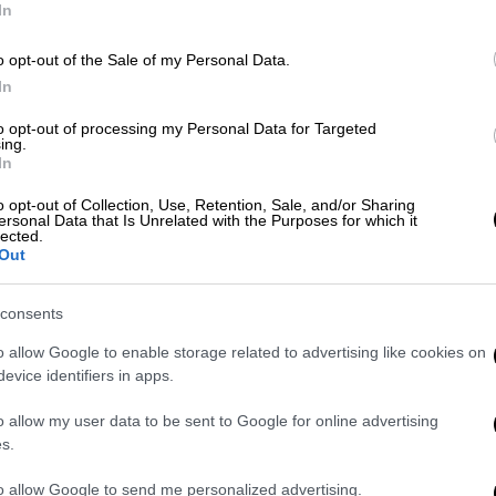
In
Κε
Πολιτική
|
11.06.2026 19:50
o opt-out of the Sale of my Personal Data.
Κ
Φάμελλος: Πρέπει να υπάρχει ένα
In
0
ενωτικό ψηφοδέλτιο - Είμαστε
δίπλα στο εγχείρημα Τσίπρα
to opt-out of processing my Personal Data for Targeted
ing.
In
«Στρατηγικό λάθος η αντιπαράθεση,
το καθεστώς Μητσοτάκη χρειάζεται
Με
o opt-out of Collection, Use, Retention, Sale, and/or Sharing
απάντηση», ανέφερε -μεταξύ άλλων- ο
ersonal Data that Is Unrelated with the Purposes for which it
Μ
lected.
πρόεδρος του ΣΥΡΙΖΑ για την στάση
Out
0
του κόμματος δίπλα στην ΕΛ.Α.Σ.
consents
Πολιτική
|
16.05.2026 19:00
o allow Google to enable storage related to advertising like cookies on
evice identifiers in apps.
Ραγδαίες εξελίξεις στον ΣΥΡΙΖΑ:
Ώρ
Ο Παύλος Πολάκης εκτός ΚΟ με
Ό
o allow my user data to be sent to Google for online advertising
απόφαση Φάμελλου
s.
ε
«Δεν επιτρέπω σε κανέναν να θίγει
to allow Google to send me personalized advertising.