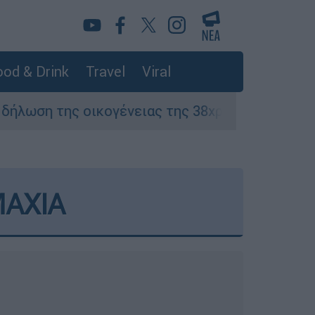
od & Drink
Travel
Viral
ογένειας της 38χρονης Βρετανίδας που δολοφ
ΜΑΧΙΑ