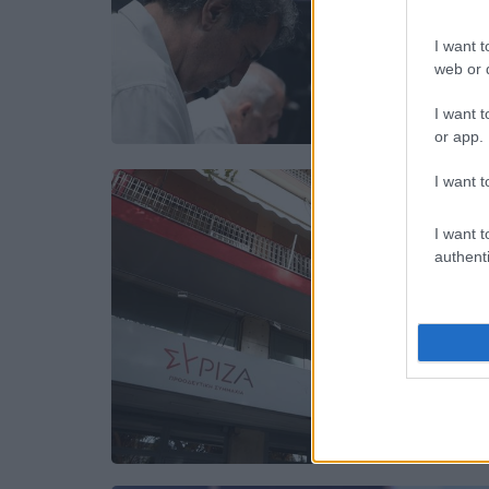
I want t
web or d
I want t
or app.
I want t
I want t
authenti