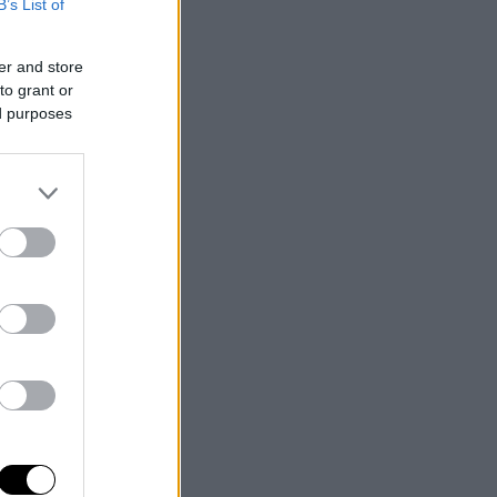
B’s List of
er and store
to grant or
ed purposes