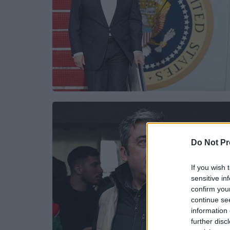
Do Not Pr
If you wish 
sensitive in
confirm you
continue se
information 
further disc