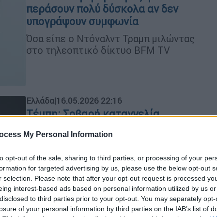
περάσουν πολύ δύσκολα αν δεν
υπογράψουν συμφωνία
Όσα είπε ο Ντόναλντ Τραμπ μιλώντας
στο τηλεοπτικό δίκτυο BFM TV
Ελλάδα
|
16.05.2026 22:16
Τέμπη: Σοβαρή καταγγελία
Ασλανίδη - «Δεξαμενές προπανίου
ocess My Personal Information
κάτω από τη δικαστική αίθουσα
στη Λάρισα»
to opt-out of the sale, sharing to third parties, or processing of your per
Ο πρόεδρος του Συλλόγου Γονέων
formation for targeted advertising by us, please use the below opt-out s
r selection. Please note that after your opt-out request is processed y
Θυμάτων Τεμπών ήταν ο βασικός
eing interest-based ads based on personal information utilized by us or
ομιλητής στο Αντιπολεμικό διήμερο
disclosed to third parties prior to your opt-out. You may separately opt-
στο πάρκο Ειρήνης και Φιλίας και
losure of your personal information by third parties on the IAB’s list of
έστειλε μήνυμα συνέχισης του αγώνα