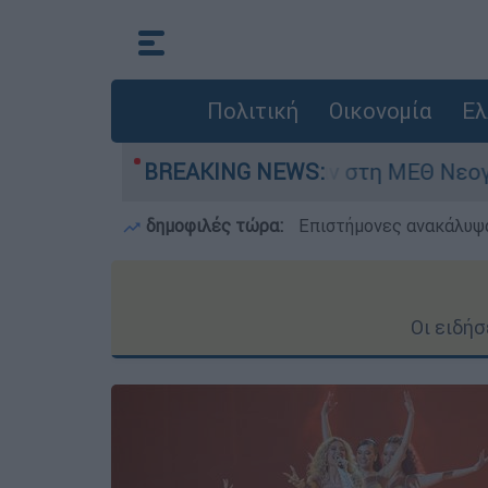
Πολιτική
Οικονομία
Ελ
ών - Νοσηλευόταν στη ΜΕΘ Νεογνών
BREAKING NEWS:
Marf
δημοφιλές τώρα:
Επιστήμονες ανακάλυψα
Οι ειδή