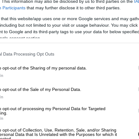
. This information may also be disclosed by us to third parties on the
IA
για δικαιοσύνη
Participants
that may further disclose it to other third parties.
 that this website/app uses one or more Google services and may gath
including but not limited to your visit or usage behaviour. You may click 
 to Google and its third-party tags to use your data for below specifi
ogle consent section.
Τηλεόραση
|
16.05.2026 22:01
Ξεκίνησε ο Μεγάλος Τελικός της
Eurovision 2026 - Τα 25 τραγούδια
l Data Processing Opt Outs
και η λαμπερή έναρξη
o opt-out of the Sharing of my personal data.
Ο 70ή διοργάνωση φτάνει στο τέλος
In
της!
o opt-out of the Sale of my Personal Data.
In
to opt-out of processing my Personal Data for Targeted
ing.
Κόσμος
|
16.05.2026 21:50
In
Ανάλυση Reuters: Ο Τραμπ
επέστρεψε από την Κίνα με
o opt-out of Collection, Use, Retention, Sale, and/or Sharing
ersonal Data that Is Unrelated with the Purposes for which it
lected.