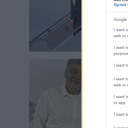
Opted 
Google 
I want t
web or d
I want t
purpose
I want 
I want t
web or d
I want t
or app.
I want t
I want t