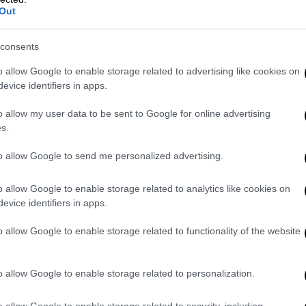
προσωρινή σταθερότητα και ένα
Out
επικίνδυνο αδιέξοδο
Μετά τις ακρότητες του εμπορικού
consents
πολέμου της περασμένης χρονιάς, οι
o allow Google to enable storage related to advertising like cookies on
δύο χώρες επέστρεψαν στη γνώριμη
evice identifiers in apps.
οικονομική και στρατηγική
αντιπαράθεσή τους
o allow my user data to be sent to Google for online advertising
s.
to allow Google to send me personalized advertising.
Βιβλίο
|
16.05.2026 21:40
o allow Google to enable storage related to analytics like cookies on
Μηνάς Βιντιάδης: «Μια μέρα με
evice identifiers in apps.
τον Μίκη» - Μια συζήτηση του
o allow Google to enable storage related to functionality of the website
συγγραφέα με τη Νικολέτα Μακρή
Ο δημοσιογράφος και συγγραφέας
o allow Google to enable storage related to personalization.
Μηνάς Βιντιάδης μιλάει για το νέο
του βίβλιο
o allow Google to enable storage related to security, including