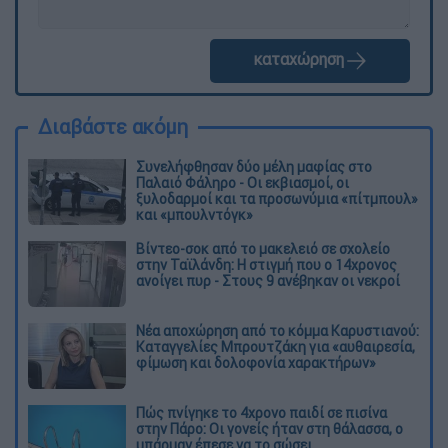
καταχώρηση
Διαβάστε ακόμη
Συνελήφθησαν δύο μέλη μαφίας στο
Παλαιό Φάληρο - Οι εκβιασμοί, οι
ξυλοδαρμοί και τα προσωνύμια «πίτμπουλ»
και «μπουλντόγκ»
Βίντεο-σοκ από το μακελειό σε σχολείο
στην Ταϊλάνδη: Η στιγμή που ο 14χρονος
ανοίγει πυρ - Στους 9 ανέβηκαν οι νεκροί
Νέα αποχώρηση από το κόμμα Καρυστιανού:
Καταγγελίες Μπρουτζάκη για «αυθαιρεσία,
φίμωση και δολοφονία χαρακτήρων»
Πώς πνίγηκε το 4χρονο παιδί σε πισίνα
στην Πάρο: Οι γονείς ήταν στη θάλασσα, ο
μπάρμαν έπεσε να το σώσει