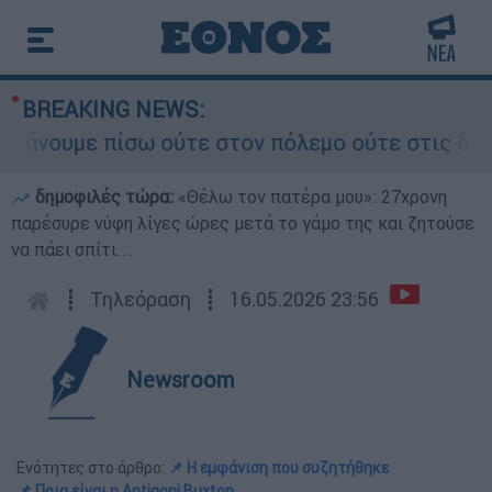
BREAKING NEWS:
υμε πίσω ούτε στον πόλεμο ούτε στις διαπραγματ
δημοφιλές τώρα:
«Θέλω τον πατέρα μου»: 27χρονη
παρέσυρε νύφη λίγες ώρες μετά το γάμο της και ζητούσε
να πάει σπίτι...
┋
Τηλεόραση
┋
16.05.2026 23:56
Newsroom
Ενότητες στο άρθρο:
📌 Η εμφάνιση που συζητήθηκε
📌 Ποια είναι η Antigoni Buxton