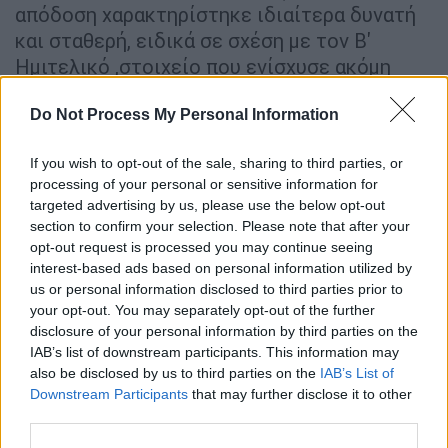
απόδοση χαρακτηρίστηκε ιδιαίτερα δυνατή
και σταθερή, ειδικά σε σχέση με τον Β'
Ημιτελικό ,στοιχείο που ενίσχυσε ακόμη
περισσότερο τη συνολική σημερινή εικόνα
Do Not Process My Personal Information
της κυπριακής συμμετοχής.
If you wish to opt-out of the sale, sharing to third parties, or
processing of your personal or sensitive information for
targeted advertising by us, please use the below opt-out
section to confirm your selection. Please note that after your
opt-out request is processed you may continue seeing
interest-based ads based on personal information utilized by
video
us or personal information disclosed to third parties prior to
your opt-out. You may separately opt-out of the further
disclosure of your personal information by third parties on the
IAB’s list of downstream participants. This information may
also be disclosed by us to third parties on the
IAB’s List of
Downstream Participants
that may further disclose it to other
third parties.
Το «JALLA»
κατάφερε να μεταφέρει παλμό