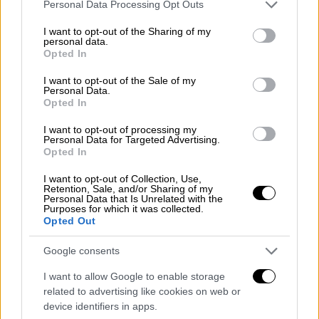
και ένταση μέσα στην αρένα της Wiener
Please note that this website/app uses one or more Google
Personal Data Processing Opt Outs
Stadthalle
, με το κοινό να ανταποκρίνεται
services and may gather and store information including but
not limited to your visit or usage behaviour. You may click to
I want to opt-out of the Sharing of my
θερμά καθ’ όλη τη διάρκεια της εμφάνισης.
personal data.
grant or deny consent to Google and its third-party tags to
Opted In
use your data for below specified purposes in below Google
Αν και η Κύπρος
φιγουράρει στη 16η θέση
consent section.
I want to opt-out of the Sale of my
των στοιχημάτων για τη νίκη, αρκετοί fans
Personal Data.
του διαγωνισμού εκτιμούν πως η χώρα
Opted In
μπορεί να αποτελέσει τη μεγάλη έκπληξη
I want to opt-out of processing my
της βραδιάς
, ειδικά μετά την εντυπωσιακή
Personal Data for Targeted Advertising.
Opted In
εικόνα που παρουσίασε στον τελικό.
I want to opt-out of Collection, Use,
Ποια είναι η Antigoni Buxton
Retention, Sale, and/or Sharing of my
Personal Data that Is Unrelated with the
Purposes for which it was collected.
Γεννημένη και μεγαλωμένη στο Βόρειο
Opted Out
Λονδίνο, η Antigoni είναι τραγουδίστρια και
Google consents
τραγουδοποιός
με ελληνοκυπριακές ρίζες, η
οποία έχει αρχίσει να ξεχωρίζει στον χώρο
I want to allow Google to enable storage
related to advertising like cookies on web or
της μουσικής
.
device identifiers in apps.