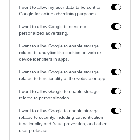
Υπέγραψε δισκογραφική (publishing)
I want to allow my user data to be sent to
συμφωνία σε ηλικία μόλις 14 ετών και από
Google for online advertising purposes.
τότε αναπτύσσει
ένα πρωτότυπο στυλ που
συνδυάζει αρμονικά την πολιτιστική της
I want to allow Google to send me
personalized advertising.
κληρονομιά με το αστικό περιβάλλον όπου
μεγάλωσε
. Ο ήχος που προκύπτει εκφράζει
I want to allow Google to enable storage
την καταγωγή της μέσα από σύγχρονα
related to analytics like cookies on web or
μουσικά είδη όπως η ποπ και το hip-hop.
device identifiers in apps.
Η τραγουδίστρια έχει καταφέρει να
I want to allow Google to enable storage
related to functionality of the website or app.
αποκτήσει ένα παγκόσμιο κοινό θαυμαστών.
Μια πρόσφατη συνεργασία της με τον Ahmed
I want to allow Google to enable storage
Saad, το τραγούδι El Helwa Zahra, σημείωσε
related to personalization.
μεγάλη επιτυχία στη Μέση Ανατολή και τη
I want to allow Google to enable storage
Βόρεια Αφρική. Το 2025, η Αντιγόνη
related to security, including authentication
περιόδευσε στο Ηνωμένο Βασίλειο και την
functionality and fraud prevention, and other
Ευρώπη μαζί με τη Μαρίνα Σάττι (Ελλάδα
user protection.
2024), ενώ λίγο αργότερα εμφανίστηκε στη