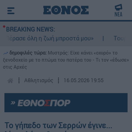
BREAKING NEWS:
«Πέρασε όλη η ζωή μπροστά μου»
Τουρισμό
δημοφιλές τώρα:
Μυστράς: Είχε κάνει «οχυρό» το
ξενοδοχείο με το πτώμα του πατέρα του - Τι τον «έδωσε»
στις Αρχές
┋
Αθλητισμός
┋
16.05.2026 19:55
Το γήπεδο των Σερρών έγινε...