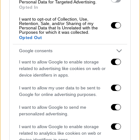
Μετά το League Cup σήκωσε και το
Personal Data for Targeted Advertising.
Opted In
FA Cup με νίκη επί της Τσέλσι
I want to opt-out of Collection, Use,
Retention, Sale, and/or Sharing of my
Personal Data that Is Unrelated with the
Purposes for which it was collected.
Opted Out
Το Δημοτικό Γήπεδο Σερρών είχε
επιβαρυνθεί σημαντικά από την ποσότητα
Google consents
νερού που έπεσε, με αποτέλεσμα ο
I want to allow Google to enable storage
αγωνιστικός χώρος να μην είναι κατάλληλος
related to advertising like cookies on web or
για τη διεξαγωγή του αγώνα. Περίπου 15
device identifiers in apps.
λεπτά πριν από την προγραμματισμένη
σέντρα στις 19:00, ο διαιτητής Πολυχρόνης
I want to allow my user data to be sent to
Google for online advertising purposes.
βγήκε στον αγωνιστικό χώρο για τον
καθιερωμένο έλεγχο. Δοκίμασε την μπάλα σε
I want to allow Google to send me
διάφορα σημεία του γηπέδου, όμως αυτή δεν
personalized advertising.
κυλούσε και δεν αναπηδούσε όπως
I want to allow Google to enable storage
προβλέπεται από τον κανονισμό. Με βάση
related to analytics like cookies on web or
την κατάσταση του τερέν, αποφάσισε την
device identifiers in apps.