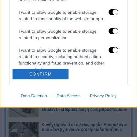
αναβολή της αναμέτρησης.
I want to allow Google to enable storage
Σύμφωνα με τον κανονισμό, το παιχνίδι
related to functionality of the website or app.
πρέπει να διεξαχθεί την επόμενη ημέρα, την
I want to allow Google to enable storage
ίδια ώρα, δηλαδή την Κυριακή (17/5, 19:00).
related to personalization.
Ωστόσο, αναμένεται η επίσημη απόφαση της
διοργανώτριας αρχής, καθώς ο
I want to allow Google to enable storage
related to security, including authentication
Παναιτωλικός ζήτησε να οριστεί νωρίτερα η
functionality and fraud prevention, and other
σέντρα, στις 15:00, ώστε η αποστολή να
user protection.
επιστρέψει αυθημερόν στο Αγρίνιο.
CONFIRM
Διαβάστε ακόμη
Data Deletion
Data Access
Privacy Policy
Τα «γεράκια» της Ψάθας: Έσωσαν από τη
μεγάλη φωτιά τη γειτονιά που κάποτε τους
έδιωχνε - «Πέρασε όλη η ζωή μπροστά μου»
Κυνήγι χρόνου στα λεωφορεία: Δρομολόγια
που «δεν βγαίνουν» και προειδοποιήσεις