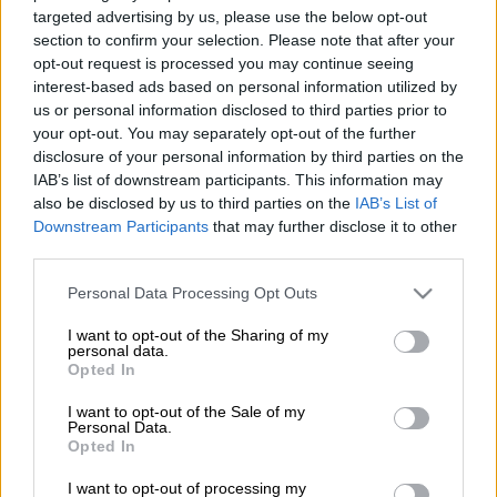
targeted advertising by us, please use the below opt-out
Προσθέστε το ΕΘΝΟΣ στη Google
section to confirm your selection. Please note that after your
opt-out request is processed you may continue seeing
Η έντονη βροχόπτωση που έπληξε την
interest-based ads based on personal information utilized by
us or personal information disclosed to third parties prior to
κεντρική Μακεδονία οδήγησε στην αναβολή
your opt-out. You may separately opt-out of the further
της αναμέτρησης ανάμεσα στον
Πανσερραϊκό
disclosure of your personal information by third parties on the
και τον
Παναιτωλικό
, για την 9η αγωνιστική
IAB’s list of downstream participants. This information may
των play out της
Super League
.
also be disclosed by us to third parties on the
IAB’s List of
Downstream Participants
that may further disclose it to other
third parties.
ΔΙΑΒΑΣΤΕ ΕΠΙΣΗΣ
Please note that this website/app uses one or more Google
Personal Data Processing Opt Outs
services and may gather and store information including but
Αθλητισμός
|
16.05.2026 09:38
not limited to your visit or usage behaviour. You may click to
I want to opt-out of the Sharing of my
Η μεγάλη επιστροφή του Ζοσέ
personal data.
grant or deny consent to Google and its third-party tags to
Opted In
Μουρίνιο στη Ρεάλ Μαδρίτης
use your data for below specified purposes in below Google
consent section.
I want to opt-out of the Sale of my
Personal Data.
Αθλητισμός
|
16.05.2026 19:30
Opted In
Έκανε το νταμπλ η Μάντσεστερ Σίτι:
I want to opt-out of processing my