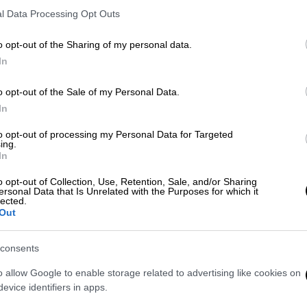
l Data Processing Opt Outs
o opt-out of the Sharing of my personal data.
In
εκρός δύτης των ειδικών δυνάμεων
o opt-out of the Sale of my Personal Data.
ντε Ιταλών
In
to opt-out of processing my Personal Data for Targeted
ing.
In
80.000 διαδηλωτές στους δρόμους -
έρ της Παλαιστίνης και Ακροδεξιών
o opt-out of Collection, Use, Retention, Sale, and/or Sharing
ersonal Data that Is Unrelated with the Purposes for which it
lected.
Out
της πόλης, Μάσιμο Μετσέτι, ο 30χρονος
consents
ματίζοντας έναν ποδηλάτη και μια γυναίκα»
,
o allow Google to enable storage related to advertising like cookies on
ίναι σοβαρά τραυματισμένη
«με τα πόδια της
evice identifiers in apps.