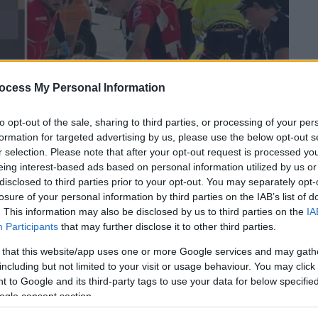
ocess My Personal Information
to opt-out of the sale, sharing to third parties, or processing of your per
formation for targeted advertising by us, please use the below opt-out s
r selection. Please note that after your opt-out request is processed y
eing interest-based ads based on personal information utilized by us or
 το ΕΘΝΟΣ στη Google
disclosed to third parties prior to your opt-out. You may separately opt-
losure of your personal information by third parties on the IAB’s list of
άββατο (16/05) στο κέντρο της
Μόντενα
. This information may also be disclosed by us to third parties on the
IA
Participants
that may further disclose it to other third parties.
ινήτου έπεσε πάνω σε πεζούς, με
μα, δύο εκ των οποίων σοβαρά.
 that this website/app uses one or more Google services and may gath
including but not limited to your visit or usage behaviour. You may click 
17:00, όταν
το όχημα εισήλθε στην οδό από
 to Google and its third-party tags to use your data for below specifi
ινήθηκε ανεξέλεγκτα προς σημείο
με
ogle consent section.