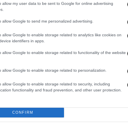
o allow my user data to be sent to Google for online advertising
νές πανικού από το σημείο, με ανθρώπους
s.
ουση και τον οδηγό να συνεχίζει την
to allow Google to send me personalized advertising.
 «Είδαμε το αυτοκίνητο να κατευθύνεται
ει απότομα», ανέφεραν χαρακτηριστικά.
o allow Google to enable storage related to analytics like cookies on
evice identifiers in apps.
tatus/2055701696932692047
o allow Google to enable storage related to functionality of the website
πτυξε ταχύτητα που έφτανε ή και
o allow Google to enable storage related to personalization.
tus/2055693809057702114
o allow Google to enable storage related to security, including
ται να βγήκε από το όχημα και να
cation functionality and fraud prevention, and other user protection.
θη να κρατά μαχαίρι, αλλά δεν κατάφερε να
αρχος εκφράζοντας τη συντριβή του είμαι
CONFIRM
055698929614778586