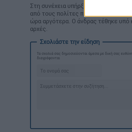
Στη συνέχεια υπήρξε καταδίωξη του 
από τους πολίτες που υπήρξαν μάρτυ
ώρα αργότερα. Ο άνδρας τέθηκε υπό 
αρχές.
Τα σχολιά σας δημοσιεύονται άμεσα με δική σας ευθύνη
διαγράφονται