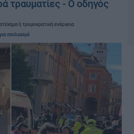
ρά τραυματίες - Ο οδηγός
α ατύχημα ή τρομοκρατική ενέργεια
για σχολιασμό