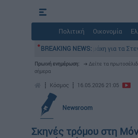
Πολιτική
Οικονομία
Ελ
 6 Αυγούστου
BREAKING NEWS:
Η μάχη για τα Στενά του Ορ
Πρωινή ενημέρωση:
➔ Δείτε τα πρωτοσέλι
σήμερα
┋
Κόσμος
┋
16.05.2026 21:05
Newsroom
Σκηνές τρόμου στη Μόν