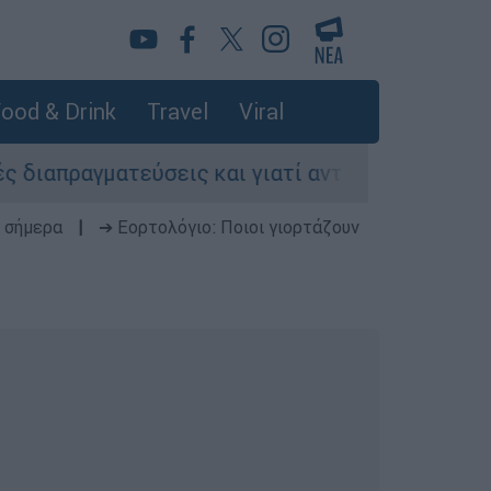
ood & Drink
Travel
Viral
γματεύσεις και γιατί αντιδρούν οι ΗΠΑ
Κυ
 σήμερα
|
➔ Εορτολόγιο: Ποιοι γιορτάζουν