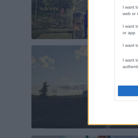
I want t
web or d
I want t
or app.
I want t
I want t
authenti