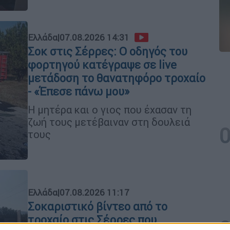
Ελλάδα
|
07.08.2026 14:31
Σοκ στις Σέρρες: Ο οδηγός του
φορτηγού κατέγραψε σε live
μετάδοση το θανατηφόρο τροχαίο
- «Έπεσε πάνω μου»
Η μητέρα και ο γιος που έχασαν τη
ζωή τους μετέβαιναν στη δουλειά
τους
Ελλάδα
|
07.08.2026 11:17
Σοκαριστικό βίντεο από το
τροχαίο στις Σέρρες που