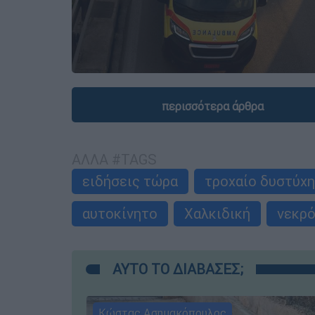
περισσότερα άρθρα
ΑΛΛΑ #TAGS
ειδήσεις τώρα
τροχαίο δυστύχ
αυτοκίνητο
Χαλκιδική
νεκρ
ΑΥΤΟ ΤΟ ΔΙΑΒΑΣΕΣ;
Κώστας Ασημακόπουλος