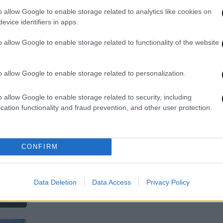
o allow Google to enable storage related to analytics like cookies on
Δροσιά δεν είχαν και δροσιά βρήκαν
evice identifiers in apps.
οι κάτοικοι της Νέας Άμπλιανης
Κε
Κ
o allow Google to enable storage related to functionality of the website
0
o allow Google to enable storage related to personalization.
Ελλάδα
|
01.08.2026 09:22
Ένας νεκρός και ένας τραυματίας
o allow Google to enable storage related to security, including
σε σφοδρή ανατροπή φορτηγών
cation functionality and fraud prevention, and other user protection.
στην Εθνική Οδό Αθηνών - Λαμίας
Σύμφωνα με τις πρώτες
πληροφορίες, το τροχαίο προκλήθηκε
CONFIRM
όταν φορτηγό όχημα έχασε τον
έλεγχο, διέσπασε το προστατευτικό
στηθαίο και μπήκε στο αντίθετο
Data Deletion
Data Access
Privacy Policy
ρεύμα κυκλοφορίας