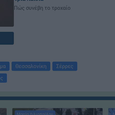
Πώς συνέβη το τροχαίο
ημα
Θεσσαλονίκη
Σέρρες
ός
Μαρία Λιλιοπούλου
Μ