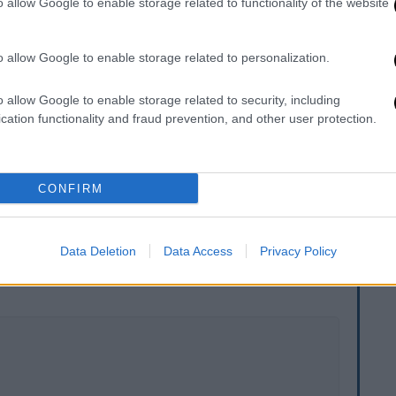
o allow Google to enable storage related to functionality of the website
ός νοσηλεύεται σε σοβαρή κατάσταση
στο
ηκε ότι κάτι δεν πήγαινε καλά, φέρεται να
o allow Google to enable storage related to personalization.
άνω στον 66χρονο για να σταματήσει το
o allow Google to enable storage related to security, including
cation functionality and fraud prevention, and other user protection.
σει απαντήσεις για τα ακριβή αίτια
CONFIRM
. Το ΕΘΝΟΣ θα παρεμβαίνει και τα προσβλητικά σχόλια θα
Data Deletion
Data Access
Privacy Policy