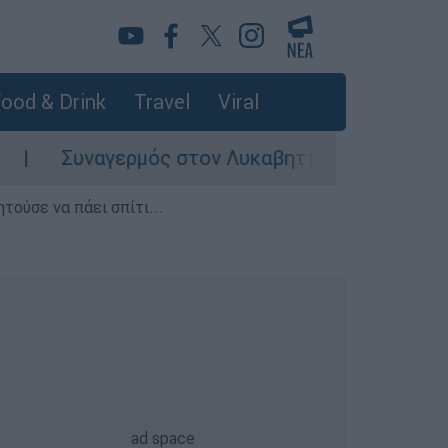
ood & Drink
Travel
Viral
υναγερμός στον Λυκαβηττό: Σορός σε προχωρημ
τούσε να πάει σπίτι...