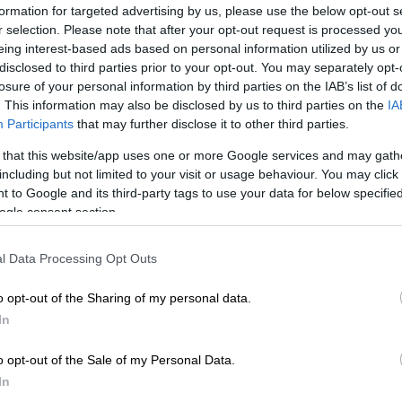
formation for targeted advertising by us, please use the below opt-out s
r selection. Please note that after your opt-out request is processed y
eing interest-based ads based on personal information utilized by us or
disclosed to third parties prior to your opt-out. You may separately opt-
losure of your personal information by third parties on the IAB’s list of
. This information may also be disclosed by us to third parties on the
IA
Participants
that may further disclose it to other third parties.
 that this website/app uses one or more Google services and may gath
including but not limited to your visit or usage behaviour. You may click 
 to Google and its third-party tags to use your data for below specifi
 το ΕΘΝΟΣ στη Google
ogle consent section.
 από τις οποίες σημειώθηκε το
τροχαίο
l Data Processing Opt Outs
εσημέρι
, στον παράδρομο της
Εθνικής Οδού
α
.
o opt-out of the Sharing of my personal data.
In
o opt-out of the Sale of my Personal Data.
ο
66χρονος
οδηγός του μικρού
In