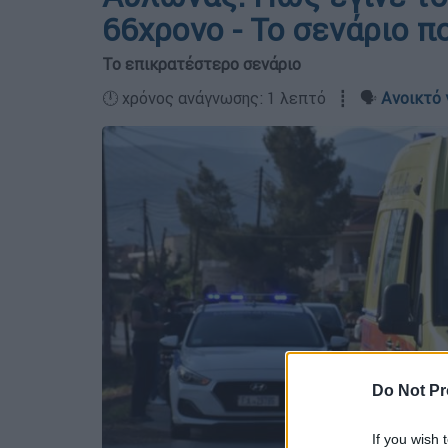
66χρονο - Το σενάριο π
Το επικρατέστερο σενάριο
🕛 χρόνος ανάγνωσης: 1 λεπτό ┋ 🗣️
Ανοικτό 
Do Not Pr
If you wish 