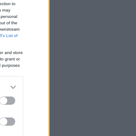
ection to
ou may
 personal
out of the
 downstream
B’s List of
er and store
to grant or
ed purposes