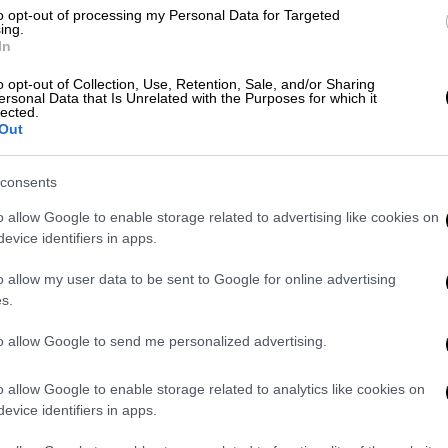
έχασε τις αισθήσεις του ενώ οδηγούσε, με
to opt-out of processing my Personal Data for Targeted
πορείας
και να συγκρουστεί
ing.
In
o opt-out of Collection, Use, Retention, Sale, and/or Sharing
ersonal Data that Is Unrelated with the Purposes for which it
lected.
Out
 η παραολυμπιονίκης που παρασύρθηκε
consents
τησίων από μεθυσμένο οδηγό
o allow Google to enable storage related to advertising like cookies on
evice identifiers in apps.
o allow my user data to be sent to Google for online advertising
α να μου κάνει κακό» - Τι είπε η
s.
ραίο καβγά
to allow Google to send me personalized advertising.
o allow Google to enable storage related to analytics like cookies on
evice identifiers in apps.
ρατέστερο, καθώς, σύμφωνα με
πληροφορίες
,
 έδωσε ο
17χρονος συνοδηγός
.