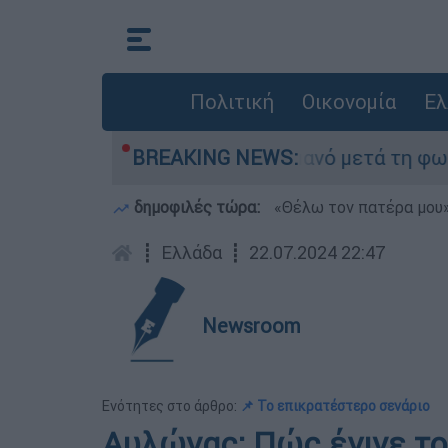
Πολιτική
Οικονομία
Ελ
 τίποτα» στο Πόρτο Γερμανό μετά τη φωτιά - Αγ
BREAKING NEWS:
δημοφιλές τώρα:
«Θέλω τον πατέρα μου»:
┋
Ελλάδα
┋
22.07.2024 22:47
Newsroom
Ενότητες στο άρθρο:
📌 Το επικρατέστερο σενάριο
Αυλώνας: Πώς έγινε το