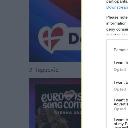
participants
Downstream 
Please note
information 
deny consent
in below Go
Persona
I want t
2. Γερμανία
Opted 
I want t
Opted 
I want 
Advertis
Opted 
I want t
of my P
was col