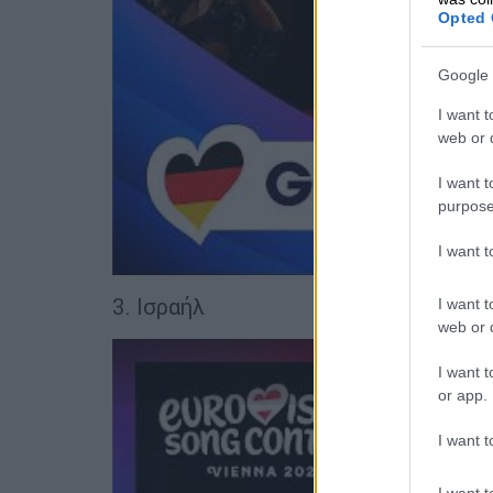
Opted 
Google 
I want t
web or d
I want t
purpose
I want 
3. Ισραήλ
I want t
web or d
I want t
or app.
I want t
I want t