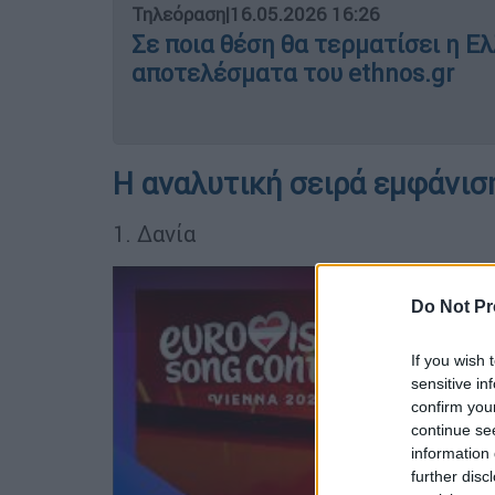
Τηλεόραση
|
16.05.2026 16:26
Σε ποια θέση θα τερματίσει η Ελ
αποτελέσματα του ethnos.gr
Η αναλυτική σειρά εμφάνισ
1. Δανία
Do Not Pr
If you wish 
sensitive in
confirm you
continue se
information 
further disc