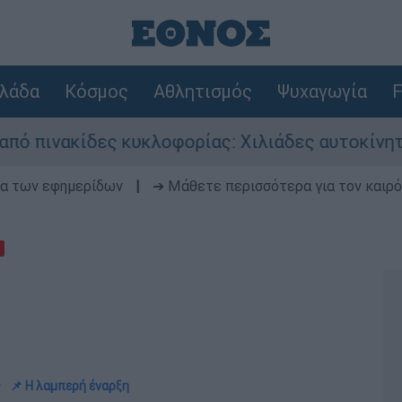
λάδα
Κόσμος
Αθλητισμός
Ψυχαγωγία
F
κλοφορίας: Χιλιάδες αυτοκίνητα παραμένουν ατα
δα των εφημερίδων
|
➔ Μάθετε περισσότερα για τον καιρό
ς
📌 Η λαμπερή έναρξη