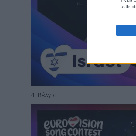
authenti
4. Βέλγιο