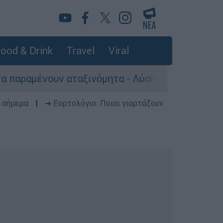
ood & Drink
Travel
Viral
ξινόμητα - Λύση αναζητά το υπουργείο
«Τ
 σήμερα
|
➔ Εορτολόγιο: Ποιοι γιορτάζουν