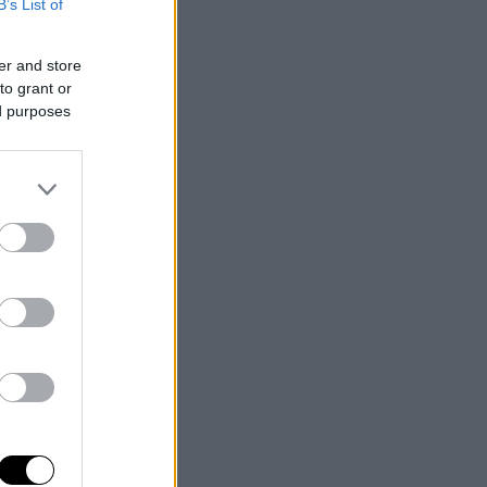
B’s List of
er and store
to grant or
ed purposes