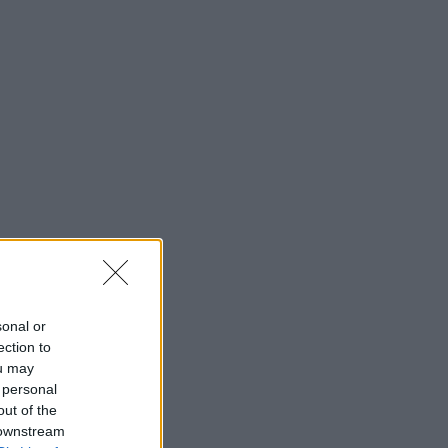
sonal or
ection to
ou may
 personal
out of the
 downstream