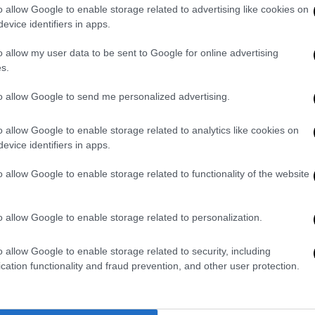
ρία στο τμήμα Θεσσαλονίκη-Σίνδος.
o allow Google to enable storage related to advertising like cookies on
evice identifiers in apps.
Έδεσσα - Θεσσαλονίκη) έχουν επιβιβαστεί
o allow my user data to be sent to Google for online advertising
προορισμό τη Θεσσαλονίκη.
Παράλληλα, έχει
s.
c Train για όσους επιβάτες του
ισα) επιθυμούν να συνεχίσουν το ταξίδι
to allow Google to send me personalized advertising.
o allow Google to enable storage related to analytics like cookies on
Train
evice identifiers in apps.
τικό κοινό ότι από τις 17:15 έχει διακοπεί
o allow Google to enable storage related to functionality of the website
ήμα Θεσσαλονίκη – Σίνδος, λόγω συμβάντος
ιο του συμβάντος, ενημερώθηκαν άμεσα οι
o allow Google to enable storage related to personalization.
έβησαν Αστυνομία και ΕΚΑΒ. Λόγω της
τοιχία που εκτελεί το δρομολόγιο 1734
o allow Google to enable storage related to security, including
τον Σταθμό Σίνδου με 62 επιβάτες, ενώ η
cation functionality and fraud prevention, and other user protection.
όγιο 2591 (Θεσσαλονίκη – Λάρισα)
μό Θεσσαλονίκης με 127 επιβάτες.