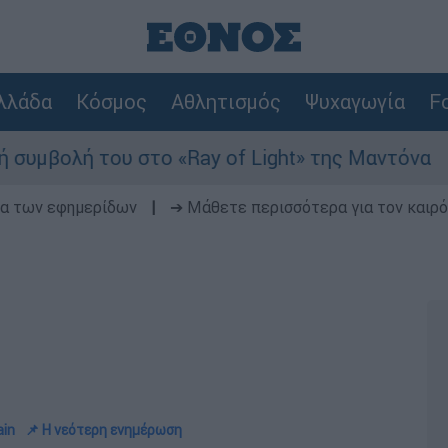
λλάδα
Κόσμος
Αθλητισμός
Ψυχαγωγία
Fo
ου στο «Ray of Light» της Μαντόνα
Φωτιά
δα των εφημερίδων
|
➔ Μάθετε περισσότερα για τον καιρό
ain
📌 Η νεότερη ενημέρωση