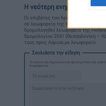
Η νεότερη ενημέρωση
Οι επιβάτες του δρομολογίου 1734 (
σε λεωφορεία της Hellenic Train με 
δρομολογηθεί λεωφορείο της Helleni
δρομολογίου 2591 (Θεσσαλονίκη – Λά
τους προς Λάρισα με λεωφορείο.
Τα σχολιά σας δημοσιεύονται άμεσα με δική σας ευθύνη
διαγράφονται