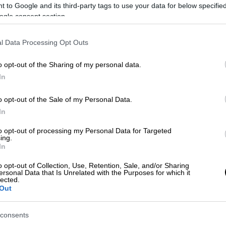
ισμό του.
 to Google and its third-party tags to use your data for below specifi
ogle consent section.
l Data Processing Opt Outs
o opt-out of the Sharing of my personal data.
ιο καβγά σε ποντιακό γλέντι στη
In
ίο, θα μας σκοτώσουν»
o opt-out of the Sale of my Personal Data.
In
: Εντοπίστηκε νεκρός άνδρας στις
to opt-out of processing my Personal Data for Targeted
ing.
In
o opt-out of Collection, Use, Retention, Sale, and/or Sharing
ersonal Data that Is Unrelated with the Purposes for which it
lected.
ορδελιού Ευόσμου, ενώ
οι πρώτες ενδείξεις
Out
ία.
consents
ύ, η
Hellenic Train
ανακοίνωσε πως