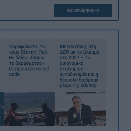
καταχώρηση
Κορυφώνεται το
Μητσοτάκης στη
κύμα ζέστης: Πού
ΔΕΘ με το βλέμμα
θα δείξει 40αρια
στο 2027 – Το
το θερμόμετρο -
οικονομικό
Οι περιοχές σε red
στοίχημα, η
code
αυτοδυναμία και η
δύσκολη διαδρομή
μέχρι τις κάλπες