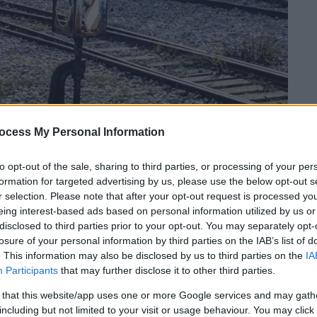
ocess My Personal Information
to opt-out of the sale, sharing to third parties, or processing of your per
 το ΕΘΝΟΣ στη Google
formation for targeted advertising by us, please use the below opt-out s
r selection. Please note that after your opt-out request is processed y
eing interest-based ads based on personal information utilized by us or
τη δυτική
Θεσσαλονίκη
το απόγευμα του
disclosed to third parties prior to your opt-out. You may separately opt-
 σιδηροδρομικές γραμμές.
losure of your personal information by third parties on the IAB’s list of
. This information may also be disclosed by us to third parties on the
IA
al.gr,
το συμβάν έγινε στις 17:30 στην
Participants
that may further disclose it to other third parties.
ίνεται να πετάχτηκε αιφνιδιαστικά
 that this website/app uses one or more Google services and may gath
που αποτελείτο από μηχανή και ένα βαγόνι
including but not limited to your visit or usage behaviour. You may click 