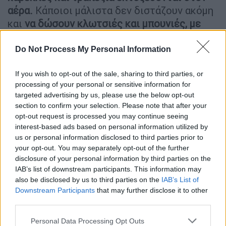
αέρα.
Κάποιοι μάλιστα δεν διστάζουν ακόμη
και
να δώσουν κλωτσιές και μπουνιές, με
αποτέλεσμα το γλέντι μέσα σε
δευτερόλεπτα να μετατραπεί σε πεδίο
Do Not Process My Personal Information
μάχης.
If you wish to opt-out of the sale, sharing to third parties, or
processing of your personal or sensitive information for
ΔΙΑΒΑΣΤΕ ΕΠΙΣΗΣ
targeted advertising by us, please use the below opt-out
section to confirm your selection. Please note that after your
Ελλάδα
|
16.05.2026 11:15
opt-out request is processed you may continue seeing
Στα χέρια πιάστηκαν 20 άτομα σε
interest-based ads based on personal information utilized by
us or personal information disclosed to third parties prior to
ποντιακό γλέντι στη Θεσσαλονίκη -
your opt-out. You may separately opt-out of the further
Δύο τραυματίες
disclosure of your personal information by third parties on the
IAB’s list of downstream participants. This information may
also be disclosed by us to third parties on the
IAB’s List of
Downstream Participants
that may further disclose it to other
third parties.
«Θα μας σκοτώσουν»
, ακούγονται να
φωνάζουν νεαρά κορίτσια που διασκέδαζαν
Please note that this website/app uses one or more Google
Personal Data Processing Opt Outs