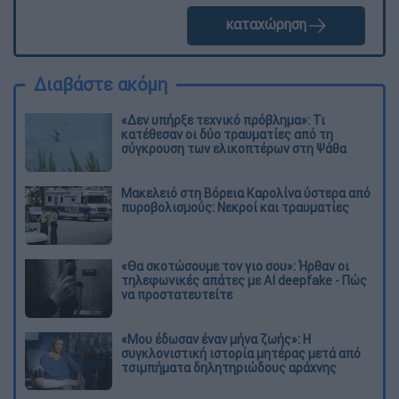
καταχώρηση
Διαβάστε ακόμη
«Δεν υπήρξε τεχνικό πρόβλημα»: Τι
κατέθεσαν οι δύο τραυματίες από τη
σύγκρουση των ελικοπτέρων στη Ψάθα
Μακελειό στη Βόρεια Καρολίνα ύστερα από
πυροβολισμούς: Νεκροί και τραυματίες
«Θα σκοτώσουμε τον γιο σου»: Ήρθαν οι
τηλεφωνικές απάτες με AI deepfake - Πώς
να προστατευτείτε
«Μου έδωσαν έναν μήνα ζωής»: Η
συγκλονιστική ιστορία μητέρας μετά από
τσιμπήματα δηλητηριώδους αράχνης