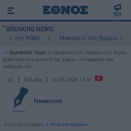
BREAKING NEWS:
ων στη Ψάθα
Μακελειό στη Βόρεια Καρολί
δημοφιλές τώρα:
Η κυριαρχία των Τούρκων στο Αιγαίο
βυθίστηκε στα ανοιχτά της Σάμου – Η ναυμαχία που
καθόρισε την...
┋
Ελλάδα
┋
16.05.2026 17:41
Newsroom
Ενότητες στο άρθρο:
📌 «Ήταν σαν σφαγείο»