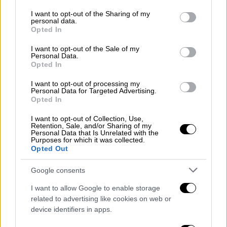
με τη παρέα τους μέχρι που άρχισε ο καβγάς.
services and may gather and store information including but
not limited to your visit or usage behaviour. You may click to
I want to opt-out of the Sharing of my
personal data.
grant or deny consent to Google and its third-party tags to
Opted In
use your data for below specified purposes in below Google
consent section.
I want to opt-out of the Sale of my
Personal Data.
Opted In
video
I want to opt-out of processing my
Personal Data for Targeted Advertising.
Opted In
I want to opt-out of Collection, Use,
Retention, Sale, and/or Sharing of my
Personal Data that Is Unrelated with the
Purposes for which it was collected.
Opted Out
«Ήταν σαν σφαγείο»
Google consents
Όπως ανέφερε στην ιστοσελίδα thesspost.gr
μια νεαρή γυναίκα, «όλα ξεκίνησαν λίγο μετά
I want to allow Google to enable storage
τις 12 το βράδυ, είδα άτομα να σηκώνουν
related to advertising like cookies on web or
device identifiers in apps.
καρέκλες και τραπέζια και να τα χτυπάνε σε