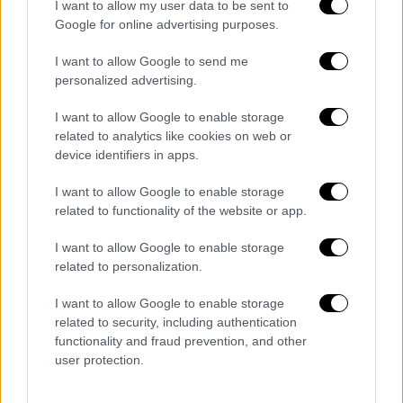
κεφάλια άλλων.
Ένας άνδρας πήρε γυάλινο
I want to allow my user data to be sent to
μπουκάλι και το βάρεσε στο μάτι ενός άλλου
Google for online advertising purposes.
και άρχισε να αιμορραγεί. Ένας άλλος ήταν
I want to allow Google to send me
μεθυσμένος και χτύπησε μια κοπέλα με
personalized advertising.
μπουνιά, γι’αυτό και μπήκαν πολλά άτομα και
άρχισαν να χτυπάνε αυτόν που έδωσε
I want to allow Google to enable storage
related to analytics like cookies on web or
μπουνιά στην κοπέλα.
Έπιαναν ο ένας το
device identifiers in apps.
κεφάλι του άλλου και τα χτυπούσαν με τα
γόνατά τους… ήταν σαν σφαγείο».
I want to allow Google to enable storage
related to functionality of the website or app.
Στο γλέντι βρίσκονταν μαθητές, μαθήτριες
και οικογένειες με μικρά παιδιά που άρχισαν
I want to allow Google to enable storage
related to personalization.
άρον – άρον να φεύγουν τη στιγμή της
έντασης.
«Είχε πολύ μικρά παιδιά, νέους και
I want to allow Google to enable storage
μεγάλους. Πρώτη φορά συμβαίνει
related to security, including authentication
περιστατικό τέτοιας έντασης σε ποντιακό
functionality and fraud prevention, and other
user protection.
γλέντι στην περιοχή μας»
, σημειώνει.