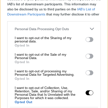
IAB’s list of downstream participants. This information may
Ελλάδα
|
13.02.2026 14:23
also be disclosed by us to third parties on the
IAB’s List of
«Χωματερή» η Θεσσαλονίκη μετά την
Downstream Participants
that may further disclose it to other
Τσικνοπέμπτη: 15,5 τόνοι περισσότερα
third parties.
απορρίμματα στους δρόμους
Please note that this website/app uses one or more Google
Personal Data Processing Opt Outs
Συνεργεία του Δήμου Θεσσαλονίκης έπισαν
services and may gather and store information including but
not limited to your visit or usage behaviour. You may click to
I want to opt-out of the Sharing of my
σουλειά από το πρωί της Παρασκευής και
personal data.
grant or deny consent to Google and its third-party tags to
λίγες ώρες αργότερα το κέντρο της πόλης
Opted In
use your data for below specified purposes in below Google
ήταν καθαρό
consent section.
I want to opt-out of the Sale of my
Personal Data.
Opted In
I want to opt-out of processing my
Personal Data for Targeted Advertising.
Opted In
I want to opt-out of Collection, Use,
Retention, Sale, and/or Sharing of my
Personal Data that Is Unrelated with the
Purposes for which it was collected.
Opted Out