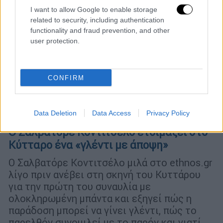
I want to allow Google to enable storage
related to security, including authentication
functionality and fraud prevention, and other
user protection.
CONFIRM
Data Deletion
Data Access
Privacy Policy
Μουσική
|
02.02.2026 15:30
Ο Σαλβατόρε Κοντιτσέλο ετοιμάζει στο
Κύτταρο ένα «γλέντι με άποψη»
Ο Σαλβατόρε Κοντιτσέλο μιλά στο ethnos.gr
λίγο πριν ανέβει στη σκηνή του Κυττάρου
για την πρώτη του συναυλία με
ολοκληρωμένη μπάντα και εξηγεί πώς η
παράδοση μπορεί να γίνει γλέντι, πώς το
παρελθόν συνομιλεί με το παρόν και γιατί,