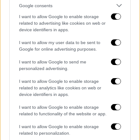
Google consents
I want to allow Google to enable storage
related to advertising like cookies on web or
device identifiers in apps.
Ελλάδα
|
12.02.2026 15:36
I want to allow my user data to be sent to
Τσικνοπέμπτη: Ένα μεγάλο παραδοσιακό
Google for online advertising purposes.
γλέντι το κέντρο της Αθήνας - Τι είναι
I want to allow Google to send me
το έθιμο των Κορδελάτων
personalized advertising.
«Έχουμε πολύ κόσμο και προμηνύεται μια
I want to allow Google to enable storage
πολλά υποσχόμενη ημέρα με πολύ κέφι και
related to analytics like cookies on web or
όλο το πνεύμα που θέλουμε να υπάρξει στην
device identifiers in apps.
πόλη»
I want to allow Google to enable storage
related to functionality of the website or app.
I want to allow Google to enable storage
related to personalization.