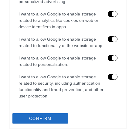
personalized advertising.
I want to allow Google to enable storage
related to analytics like cookies on web or
Τα σχολιά σας δημοσιεύονται άμεσα με δική σας ευθύνη. Το
ΕΘΝΟΣ θα παρεμβαίνει και τα προσβλητικά σχόλια θα
device identifiers in apps.
διαγράφονται
I want to allow Google to enable storage
related to functionality of the website or app.
I want to allow Google to enable storage
related to personalization.
I want to allow Google to enable storage
related to security, including authentication
functionality and fraud prevention, and other
καταχώρηση
user protection.
Διαβάστε ακόμη
CONFIRM
«Είχαν άδεια για τις Αλυκές,
προσγειώθηκαν στο... Σαρακήνικο:
Προθεσμία να απολογηθούν ζήτησαν