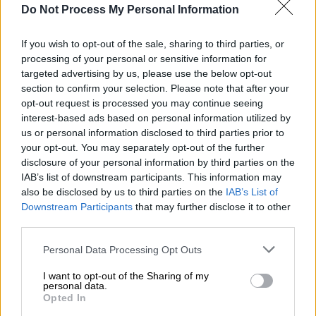
Do Not Process My Personal Information
Προσθέστε το ΕΘΝΟΣ στη Google
If you wish to opt-out of the sale, sharing to third parties, or
processing of your personal or sensitive information for
Σοκ προκλήθηκε στο
αεροδρόμιο «Ελ.
targeted advertising by us, please use the below opt-out
Βενιζέλος»
το απόγευμα του Σαββάτου
section to confirm your selection. Please note that after your
(16/05), καθώς
εντοπίστηκε ένας νεκρός
opt-out request is processed you may continue seeing
interest-based ads based on personal information utilized by
άνδρας στις τουαλέτες.
us or personal information disclosed to third parties prior to
your opt-out. You may separately opt-out of the further
Σύμφωνα με τις πρώτες πληροφορίες
, ο
disclosure of your personal information by third parties on the
άνδρας εντοπίστηκε με βρόγχο στον λαιμό
IAB’s list of downstream participants. This information may
και τα πρώτα στοιχεία οδηγούν στο
also be disclosed by us to third parties on the
IAB’s List of
ενδεχόμενο της αυτοχειρίας.
Downstream Participants
that may further disclose it to other
third parties.
Please note that this website/app uses one or more Google
ΔΙΑΒΑΣΤΕ ΕΠΙΣΗΣ
Personal Data Processing Opt Outs
services and may gather and store information including but
not limited to your visit or usage behaviour. You may click to
I want to opt-out of the Sharing of my
Ελλάδα
|
16.05.2026 14:50
personal data.
grant or deny consent to Google and its third-party tags to
«Είναι και η φτώχεια στη μέση»:
Opted In
use your data for below specified purposes in below Google