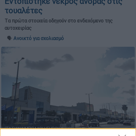
Εντοπίστηκε νεκρός άνδρας στις
τουαλέτες
Tα πρώτα στοιχεία οδηγούν στο ενδεχόμενο της
αυτοχειρίας
🗣️
Ανοικτό για σχολιασμό
(ΤΑΤΙΑΝΑ ΜΠΟΛΑΡΗ/EUROKINISSI)