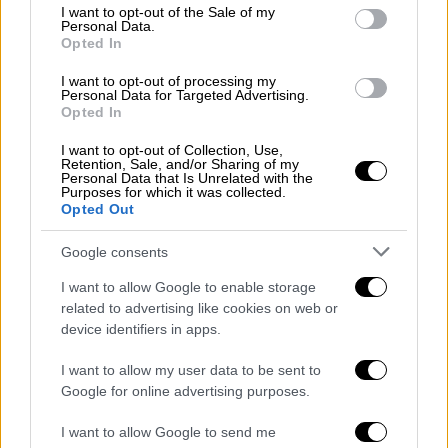
Ξεσπά ο παππούς των παιδιών που
consent section.
I want to opt-out of the Sale of my
ζούσαν σε τρώγλη στους Αγίους
Personal Data.
Opted In
Αναργύρους
I want to opt-out of processing my
Personal Data for Targeted Advertising.
Ελλάδα
|
16.05.2026 17:41
Opted In
Βίντεο ντοκουμέντο από τον άγριο
I want to opt-out of Collection, Use,
καβγά σε ποντιακό γλέντι στη
Retention, Sale, and/or Sharing of my
Personal Data that Is Unrelated with the
Θεσσαλονίκη - «Ήταν σαν σφαγείο, θα
Purposes for which it was collected.
Opted Out
μας σκοτώσουν»
Google consents
I want to allow Google to enable storage
related to advertising like cookies on web or
Άμεσα υπήρξε κινητοποίηση των Αρχών και
device identifiers in apps.
στο σημείο έσπευσε ασθενοφόρο του
ΕΚΑΒ
.
I want to allow my user data to be sent to
Από τα ταξιδιωτικά έγγραφα που είχε πάνω
Google for online advertising purposes.
του
διαπιστώθηκε ότι πρόκειται για έναν
37χρονο από το Νεπάλ.
I want to allow Google to send me