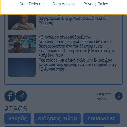
Data Deletion
Data Access
Privacy Policy
χειριστής και ιδιοκτήτης
Πέθανε σε ηλικία 87 ετών ο σπουδαίος
συγγραφέας και φιλόσοφος, Στέλιος
Ράμφος
«Ο πνιγμός είναι αθόρυβος»:
Ναυαγοσώστης εξηγεί πώς σε ελάχιστα
δευτερόλεπτα ένα παιδί μπορεί να
κινδυνεύσει - Σοκαριστικό βίντεο από μια
«βάρδια» του
Περσείδες και ολική έκλειψη Ηλίου: Δύο
εντυπωσιακά φαινόμενα στον ουρανό στις
12 Αυγούστου
επόμενο
άρθρο
#TAGS
νεκρός
ειδήσεις τώρα
τουαλέτες